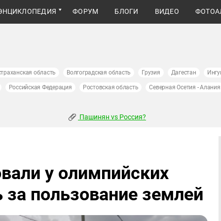
ЭНЦИКЛОПЕДИЯ
ФОРУМ
БЛОГИ
ВИДЕО
ФОТОА
страханская область
Волгоградская область
Грузия
Дагестан
Ингу
Российская Федерация
Ростовская область
Северная Осетия - Алания
Пашинян vs Россия?
овали у олимпийских
ь за пользование землей