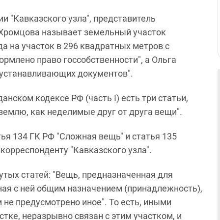
ии "Кавказского узла", представитель
Хромцова называет земельный участок
да на участок в 296 квадратных метров с
рмлено право госсобственности", а Ольга
воустанавливающих документов".
жданском кодексе РФ (часть I) есть три статьи,
емлю, как неделимые друг от друга вещи".
тья 134 ГК РФ "Сложная вещь" и статья 135
 корреспонденту "Кавказского узла".
тых статей: "Вещь, предназначенная для
ная с ней общим назначением (принадлежность),
 не предусмотрено иное". То есть, иными
тке, неразрывно связан с этим участком, и