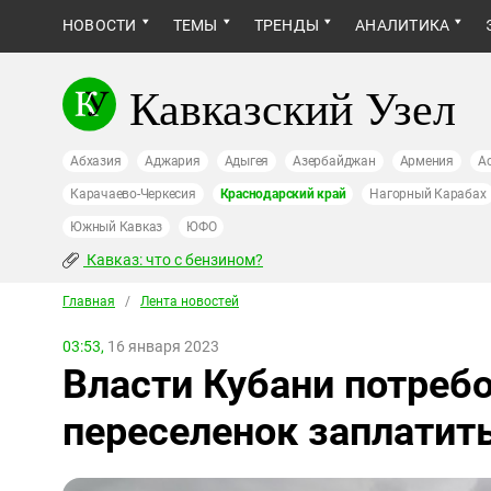
НОВОСТИ
ТЕМЫ
ТРЕНДЫ
АНАЛИТИКА
Кавказский Узел
Абхазия
Аджария
Адыгея
Азербайджан
Армения
А
Карачаево-Черкесия
Краснодарский край
Нагорный Карабах
Южный Кавказ
ЮФО
Кавказ: что с бензином?
Главная
/
Лента новостей
03:53,
16 января 2023
Власти Кубани потреб
переселенок заплатит