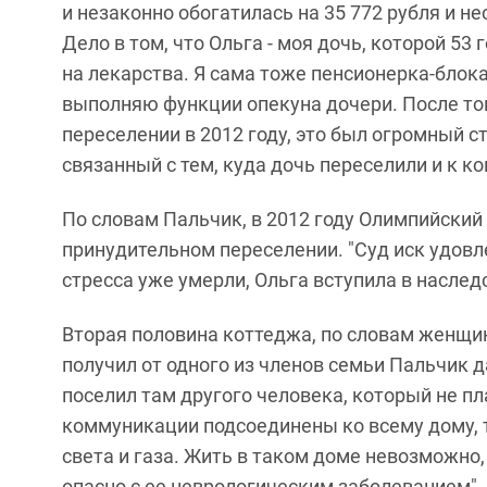
и незаконно обогатилась на 35 772 рубля и н
Дело в том, что Ольга - моя дочь, которой 53 
на лекарства. Я сама тоже пенсионерка-блока
выполняю функции опекуна дочери. После то
переселении в 2012 году, это был огромный ст
связанный с тем, куда дочь переселили и к ком
По словам Пальчик, в 2012 году Олимпийский 
принудительном переселении. "Суд иск удов
стресса уже умерли, Ольга вступила в наследст
Вторая половина коттеджа, по словам женщи
получил от одного из членов семьи Пальчик да
поселил там другого человека, который не пл
коммуникации подсоединены ко всему дому, т
света и газа. Жить в таком доме невозможно
опасно с ее неврологическим заболеванием", 