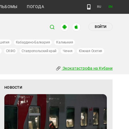
ЛЬБОМЫ
ПОГОДА
RU
EN
ВОЙТИ
шетия
Кабардино-Балкария
Калмыкия
СКФО
Ставропольский край
Чечня
Южная Осетия
Экокатастрофа на Кубани
НОВОСТИ