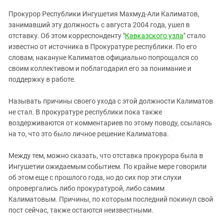
ЗАСТАВЛЯЕТ
Дагестан
Прокурор Республики Ингушетия Махмуд-Али Калиматов,
КАВКАЗ ЗА ПАЛЕСТИНУ
Ингушетия
занимавший эту должность с августа 2004 года, ушел в
ИНАКОМЫСЛИЕ В ЧЕЧНЕ
отставку. Об этом корреспонденту "
Кавказского узла
" стало
Кабардино-Балкария
ПРЕСЛЕДОВАНИЕ АКТИВИСТОВ
известно от источника в Прокуратуре республики. По его
МОБИЛИЗАЦИЯ И ПРОТЕСТЫ
Калмыкия
словам, накануне Калиматов официально попрощался со
своим коллективом и поблагодарил его за понимание и
Карачаево-Черкесия
поддержку в работе.
Краснодарский край
Нагорный Карабах
Называть причины своего ухода с этой должности Калиматов
не стал. В прокуратуре республики пока также
Российская Федерация
воздерживаются от комментариев по этому поводу, ссылаясь
Ростовская область
на то, что это было личное решение Калиматова.
Северная Осетия - Алания
Между тем, можно сказать, что отставка прокурора была в
СКФО
Ингушетии ожидаемым событием. По крайне мере говорили
об этом еще с прошлого года, но до сих пор эти слухи
Ставропольский край
опровергались либо прокуратурой, либо самим
Чечня
Калиматовым. Причины, по которым последний покинул свой
Южная Осетия
пост сейчас, также остаются неизвестными.