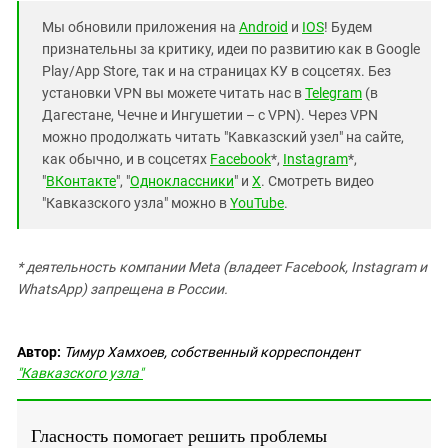
Мы обновили приложения на
Android
и
IOS
! Будем
признательны за критику, идеи по развитию как в Google
Play/App Store, так и на страницах КУ в соцсетях. Без
установки VPN вы можете читать нас в
Telegram
(в
Дагестане, Чечне и Ингушетии – с VPN). Через VPN
можно продолжать читать "Кавказский узел" на сайте,
как обычно, и в соцсетях
Facebook
*,
Instagram
*,
"
ВКонтакте
", "
Одноклассники
" и
X
. Смотреть видео
"Кавказского узла" можно в
YouTube
.
* деятельность компании Meta (владеет Facebook, Instagram и
WhatsApp) запрещена в России.
Автор:
Тимур Хамхоев, собственный корреспондент
"Кавказского узла"
Гласность помогает решить проблемы