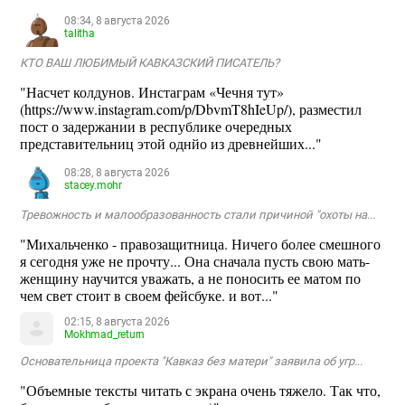
08:34, 8 августа 2026
talitha
КТО ВАШ ЛЮБИМЫЙ КАВКАЗСКИЙ ПИСАТЕЛЬ?
"Насчет колдунов. Инстаграм «Чечня тут»
(https://www.instagram.com/p/DbvmT8hIeUp/), разместил
пост о задержании в республике очередных
представительниц этой однйо из древнейших..."
08:28, 8 августа 2026
stacey.mohr
Тревожность и малообразованность стали причиной "охоты на...
"Михальченко - правозащитница. Ничего более смешного
я сегодня уже не прочту... Она сначала пусть свою мать-
женщину научится уважать, а не поносить ее матом по
чем свет стоит в своем фейсбуке. и вот..."
02:15, 8 августа 2026
Mokhmad_return
Основательница проекта "Кавказ без матери" заявила об угр...
"Объемные тексты читать с экрана очень тяжело. Так что,