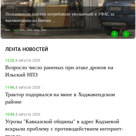
ЗАСТАВЛЯЕТ
Дагестан
КАВКАЗ ЗА ПАЛЕСТИНУ
Жительница Цхинвала попросила завершить восстановление ее
Ингушетия
ИНАКОМЫСЛИЕ В ЧЕЧНЕ
дома
Кабардино-Балкария
ПРЕСЛЕДОВАНИЕ АКТИВИСТОВ
МОБИЛИЗАЦИЯ И ПРОТЕСТЫ
Калмыкия
Карачаево-Черкесия
ЛЕНТА НОВОСТЕЙ
Краснодарский край
12:26,
8 августа 2026
Нагорный Карабах
Возросло число раненых при атаке дронов на
Российская Федерация
Ильский НПЗ
Ростовская область
11:46,
8 августа 2026
Северная Осетия - Алания
Трактор подорвался на мине в Ходжавендском
СКФО
районе
Ставропольский край
10:49,
8 августа 2026
Чечня
Угрозы "Кавказской общины" в адрес Кодзаевой
вскрыли проблему с противодействием интернет-
Южная Осетия
травле