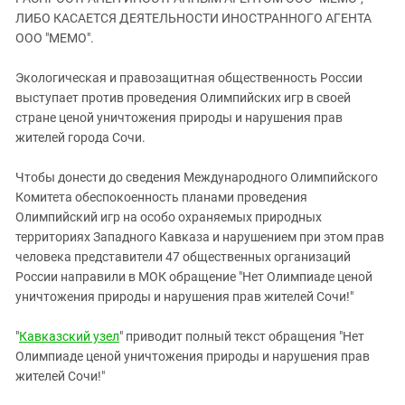
ЗАСТАВЛЯЕТ
Дагестан
ЛИБО КАСАЕТСЯ ДЕЯТЕЛЬНОСТИ ИНОСТРАННОГО АГЕНТА
КАВКАЗ ЗА ПАЛЕСТИНУ
ООО "МЕМО".
Ингушетия
ИНАКОМЫСЛИЕ В ЧЕЧНЕ
Кабардино-Балкария
ПРЕСЛЕДОВАНИЕ АКТИВИСТОВ
Экологическая и правозащитная общественность России
МОБИЛИЗАЦИЯ И ПРОТЕСТЫ
выступает против проведения Олимпийских игр в своей
Калмыкия
стране ценой уничтожения природы и нарушения прав
Карачаево-Черкесия
жителей города Сочи.
Краснодарский край
Чтобы донести до сведения Международного Олимпийского
Нагорный Карабах
Комитета обеспокоенность планами проведения
Российская Федерация
Олимпийский игр на особо охраняемых природных
территориях Западного Кавказа и нарушением при этом прав
Ростовская область
человека представители 47 общественных организаций
Северная Осетия - Алания
России направили в МОК обращение "Нет Олимпиаде ценой
СКФО
уничтожения природы и нарушения прав жителей Сочи!"
Ставропольский край
"
Кавказский узел
" приводит полный текст обращения "Нет
Чечня
Олимпиаде ценой уничтожения природы и нарушения прав
жителей Сочи!"
Южная Осетия