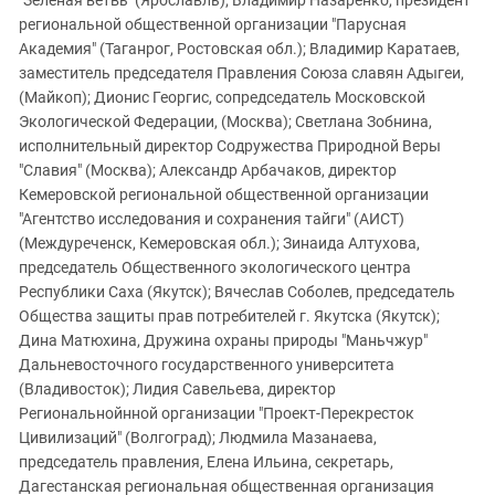
"Зеленая ветвь" (Ярославль); Владимир Назаренко, президент
региональной общественной организации "Парусная
Академия" (Таганрог, Ростовская обл.); Владимир Каратаев,
заместитель председателя Правления Союза славян Адыгеи,
(Майкоп); Дионис Георгис, сопредседатель Московской
Экологической Федерации, (Москва); Светлана Зобнина,
исполнительный директор Содружества Природной Веры
"Славия" (Москва); Александр Арбачаков, директор
Кемеровской региональной общественной организации
"Агентство исследования и сохранения тайги" (АИСТ)
(Междуреченск, Кемеровская обл.); Зинаида Алтухова,
председатель Общественного экологического центра
Республики Саха (Якутск); Вячеслав Соболев, председатель
Общества защиты прав потребителей г. Якутска (Якутск);
Дина Матюхина, Дружина охраны природы "Маньчжур"
Дальневосточного государственного университета
(Владивосток); Лидия Савельева, директор
Региональнойнной организации "Проект-Перекресток
Цивилизаций" (Волгоград); Людмила Мазанаева,
председатель правления, Елена Ильина, секретарь,
Дагестанская региональная общественная организация