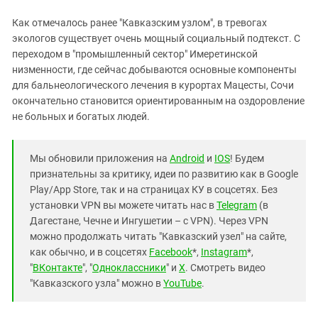
Как отмечалось ранее "Кавказским узлом", в тревогах
экологов существует очень мощный социальный подтекст. С
переходом в "промышленный сектор" Имеретинской
низменности, где сейчас добываются основные компоненты
для бальнеологического лечения в курортах Мацесты, Сочи
окончательно становится ориентированным на оздоровление
не больных и богатых людей.
Мы обновили приложения на
Android
и
IOS
! Будем
признательны за критику, идеи по развитию как в Google
Play/App Store, так и на страницах КУ в соцсетях. Без
установки VPN вы можете читать нас в
Telegram
(в
Дагестане, Чечне и Ингушетии – с VPN). Через VPN
можно продолжать читать "Кавказский узел" на сайте,
как обычно, и в соцсетях
Facebook
*,
Instagram
*,
"
ВКонтакте
", "
Одноклассники
" и
X
. Смотреть видео
"Кавказского узла" можно в
YouTube
.