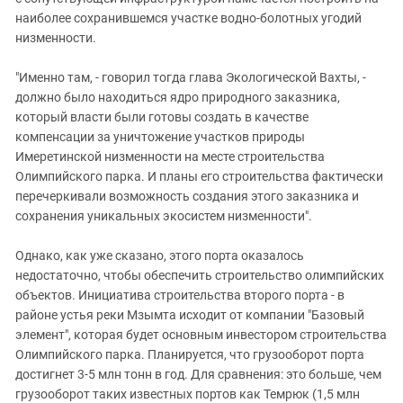
Южный Кавказ
наиболее сохранившемся участке водно-болотных угодий
ЮФО
низменности.
"Именно там, - говорил тогда глава Экологической Вахты, -
должно было находиться ядро природного заказника,
который власти были готовы создать в качестве
компенсации за уничтожение участков природы
Имеретинской низменности на месте строительства
Олимпийского парка. И планы его строительства фактически
перечеркивали возможность создания этого заказника и
сохранения уникальных экосистем низменности".
Однако, как уже сказано, этого порта оказалось
недостаточно, чтобы обеспечить строительство олимпийских
объектов. Инициатива строительства второго порта - в
районе устья реки Мзымта исходит от компании "Базовый
элемент", которая будет основным инвестором строительства
Олимпийского парка. Планируется, что грузооборот порта
достигнет 3-5 млн тонн в год. Для сравнения: это больше, чем
грузооборот таких известных портов как Темрюк (1,5 млн