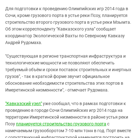
ЗАСТАВЛЯЕТ
Дагестан
Для подготовки к проведению Олимпийских игр 2014 года в
КАВКАЗ ЗА ПАЛЕСТИНУ
Ингушетия
Сочи, кроме грузового порта в устье реки Псоу, планируется
ИНАКОМЫСЛИЕ В ЧЕЧНЕ
строительство второго грузового порта в устье реки Мзымта.
Кабардино-Балкария
ПРЕСЛЕДОВАНИЕ АКТИВИСТОВ
Об этом корреспонденту "Кавказского узла" сообщает
МОБИЛИЗАЦИЯ И ПРОТЕСТЫ
Калмыкия
координатор Экологической Вахты по Северному Кавказу
Андрей Рудомаха.
Карачаево-Черкесия
Краснодарский край
"Существующая в регионе транспортная инфраструктура и
Нагорный Карабах
технологические мощности не позволяют обеспечить
требуемый объём и сроки поставок строительных и инертных
Российская Федерация
грузов", - так в краткой форме звучит официальное
Ростовская область
обоснование необходимости строительства этих портов в
Имеретинской низменности", - отмечает Рудомаха.
Северная Осетия - Алания
СКФО
"Кавказский узел"
уже сообщал, что в рамках подготовки к
проведению в городе Сочи Олимпийских игр 2014 года на
Ставропольский край
территории Имеретинской низменности в районе устья реки
Чечня
Псоу
планируется строительство грузового порта
с
Южная Осетия
намечаемым грузооборотом 7-10 млн тонн в год. Порт вместе
с сопутствующей инфраструктурой намечается построить на