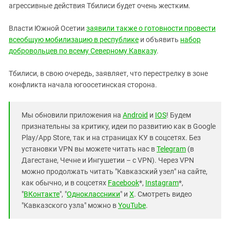
агрессивные действия Тбилиси будет очень жестким.
Власти Южной Осетии
заявили также о готовности провести
всеобщую мобилизацию в республике
и объявить
набор
добровольцев по всему Северному Кавказу
.
Тбилиси, в свою очередь, заявляет, что перестрелку в зоне
конфликта начала югоосетинская сторона.
Мы обновили приложения на
Android
и
IOS
! Будем
признательны за критику, идеи по развитию как в Google
Play/App Store, так и на страницах КУ в соцсетях. Без
установки VPN вы можете читать нас в
Telegram
(в
Дагестане, Чечне и Ингушетии – с VPN). Через VPN
можно продолжать читать "Кавказский узел" на сайте,
как обычно, и в соцсетях
Facebook
*,
Instagram
*,
"
ВКонтакте
", "
Одноклассники
" и
X
. Смотреть видео
"Кавказского узла" можно в
YouTube
.