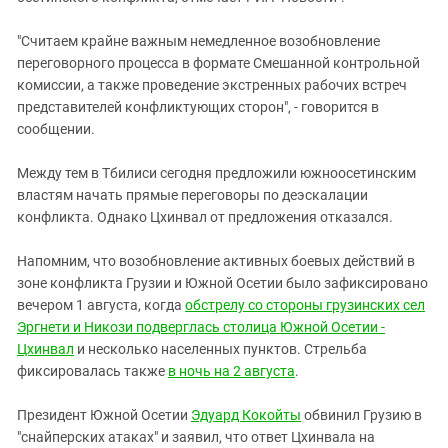
"Считаем крайне важным немедленное возобновление
переговорного процесса в формате Смешанной контрольной
комиссии, а также проведение экстренных рабочих встреч
представителей конфликтующих сторон", - говорится в
сообщении.
Между тем в Тбилиси сегодня предложили южноосетинским
властям начать прямые переговоры по деэскалации
конфликта. Однако Цхинвал от предложения отказался.
Напомним, что возобновление активных боевых действий в
зоне конфликта Грузии и Южной Осетии было зафиксировано
вечером 1 августа, когда
обстрелу со стороны грузинских сел
Эргнети и Никози подверглась столица Южной Осетии -
Цхинвал
и несколько населенных пунктов. Стрельба
фиксировалась также
в ночь на 2 августа
.
Президент Южной Осетии
Эдуард Кокойты
обвинил Грузию в
"снайперских атаках" и заявил, что ответ Цхинвала на