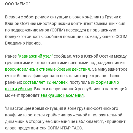
ЗАСТАВЛЯЕТ
ООО "МЕМО".
Дагестан
КАВКАЗ ЗА ПАЛЕСТИНУ
Ингушетия
ИНАКОМЫСЛИЕ В ЧЕЧНЕ
В связи с обострением ситуации в зоне конфликта Грузии с
Южной Осетией миротворческий контингент Смешанных сил
Кабардино-Балкария
ПРЕСЛЕДОВАНИЕ АКТИВИСТОВ
по поддержанию мира (ССПМ) переведен в повышенную
МОБИЛИЗАЦИЯ И ПРОТЕСТЫ
Калмыкия
боевую готовность, сообщил помощник командующего ССПМ
Карачаево-Черкесия
Владимир Иванов.
Краснодарский край
Ранее
"Кавказский узел"
сообщал, что в Южной Осетии между
Нагорный Карабах
грузинскими и югоосетинскими военными подразделениями
возобновились активные боевые действия
. За минувшие трое
Российская Федерация
суток было зафиксировано несколько перестрелок. Число
Ростовская область
раненых
составляет 12 человек
, поступила
информация о
Северная Осетия - Алания
шести убитых
. Власти непризнанной республики в настоящий
момент проводят
эвакуацию населения
.
СКФО
Ставропольский край
"В настоящее время ситуация в зоне грузино-осетинского
конфликта остается крайне напряженной и положительной
Чечня
динамики в сторону ее снижения не наблюдается", - приводит
Южная Осетия
слова представителя ССПМ ИТАР-ТАСС.