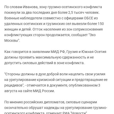
Южный Кавказ
По словам Иванова, зону грузино-осетинского конфликта
ЮФО
покинули за два последних дня более 2,5 тысяч человек.
Военные наблюдатели совместно с офицерами ОБСЕ из
удаленных осетинских и грузинских сел вывезли более 150
женщин и детей. Отток населения из зон соприкосновения
конфликтующих сторон продолжается, сообщает "Эхо
Москвы".
Как говорится в заявлении МИД РФ, Грузия и Южная Осетия
должны проявить максимальную сдержанность и не
допустить силовых действий в зоне конфликта.
"Стороны должны в духе доброй воли нацелить свои усилия
на урегулирование кризисной ситуации и предотвращение ее
рецидивов", - отмечается в документе, опубликованном 3
августа на сайте МИД России.
По мнению российских дипломатов, силовые сценарии
окончательно обрушат надежды на урегулирование грузино-
осетинского конфликта, отмечает РИА "Новости".