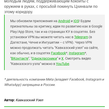
Южный Кавказ
молодым людям, поддерживающим Кокойты с
оружием в руках, с просьбой покинуть Цхинвали по
ЮФО
этому коридору.
Мы обновили приложения на
Android
и
IOS
! Будем
признательны за критику, идеи по развитию как в Google
Play/App Store, так и на страницах КУ в соцсетях. Без
установки VPN вы можете читать нас в
Telegram
(в
Дагестане, Чечне и Ингушетии – с VPN). Через VPN
можно продолжать читать "Кавказский узел" на сайте,
как обычно, и в соцсетях
Facebook
*,
Instagram
*,
"
ВКонтакте
", "
Одноклассники
" и
X
. Смотреть видео
"Кавказского узла" можно в
YouTube
.
* деятельность компании Meta (владеет Facebook, Instagram и
WhatsApp) запрещена в России.
Автор:
Кавказский Узел