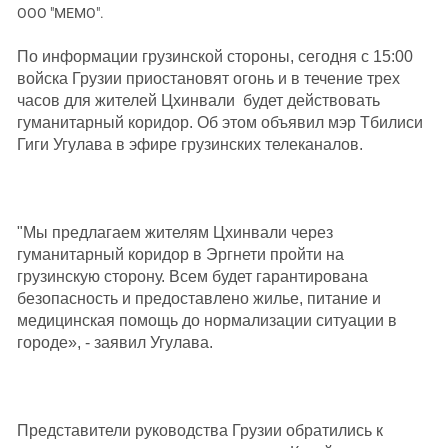
ЗАСТАВЛЯЕТ
ООО "МЕМО".
Дагестан
КАВКАЗ ЗА ПАЛЕСТИНУ
Ингушетия
По информации грузинской стороны, сегодня с 15:00
ИНАКОМЫСЛИЕ В ЧЕЧНЕ
войска Грузии приостановят огонь и в течение трех
Кабардино-Балкария
ПРЕСЛЕДОВАНИЕ АКТИВИСТОВ
часов для жителей Цхинвали
будет действовать
МОБИЛИЗАЦИЯ И ПРОТЕСТЫ
Калмыкия
гуманитарный коридор. Об этом объявил мэр Тбилиси
Карачаево-Черкесия
Гиги Угулава в эфире грузинских телеканалов.
Краснодарский край
Нагорный Карабах
"Мы предлагаем жителям Цхинвали через
Российская Федерация
гуманитарный коридор в Эргнети пройти на
Ростовская область
грузинскую сторону. Всем будет гарантирована
Северная Осетия - Алания
безопасность и предоставлено жилье, питание и
медицинская помощь до нормализации ситуации в
СКФО
городе», - заявил Угулава.
Ставропольский край
Чечня
Южная Осетия
Представители руководства Грузии обратились к