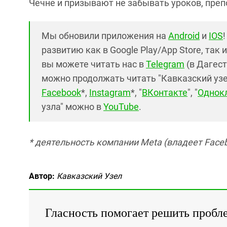
Чечне и призывают не забывать уроков, преп
Мы обновили приложения на
Android
и
IOS
развитию как в Google Play/App Store, так 
вы можете читать нас в
Telegram
(в Дагест
можно продолжать читать "Кавказский узел"
Facebook
*,
Instagram
*, "
ВКонтакте
", "
Однок
узла" можно в
YouTube
.
* деятельность компании Meta (владеет Faceb
Автор:
Кавказский Узел
Гласность помогает решить пробл