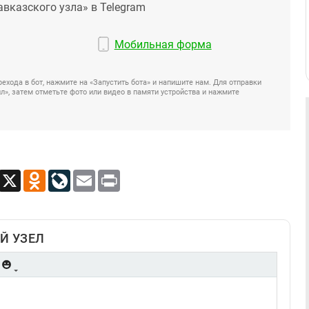
авказского узла» в Telegram
Мобильная форма
ехода в бот, нажмите на «Запустить бота» и напишите нам. Для отправки
», затем отметьте фото или видео в памяти устройства и нажмите
App
Viber
X
Odnoklassniki
LiveJournal
Email
Print
Й УЗЕЛ