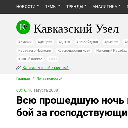
НОВОСТИ
ТЕМЫ
ТРЕНДЫ
АНАЛИТИКА
Кавказский Узел
Абхазия
Аджария
Адыгея
Азербайджан
Армения
А
Карачаево-Черкесия
Краснодарский край
Нагорный Карабах
Южный Кавказ
ЮФО
Кавказ: что с бензином?
Главная
/
Лента новостей
08:16,
10 августа 2008
Всю прошедшую ночь 
бой за господствующ