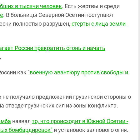
бших в тысячи человек
. Есть жертвы и среди
ые
. В больницы Северной Осетии поступают
чески полностью разрушен,
стерты с лица земли
гает России прекратить огонь и начать
.
оссии как "
военную авантюру против свободы и
о не получало предложений грузинской стороны о
а отводе грузинских сил из зоны конфликта.
амба
назвал
то, что происходит в Южной Осетии -
вых бомбардировок"
и установок залпового огня.