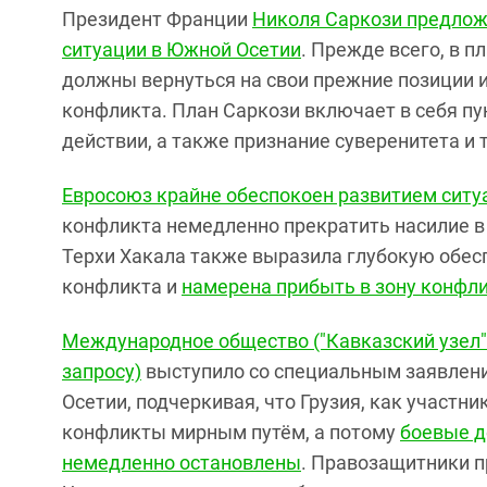
Президент Франции
Николя Саркози предлож
ситуации в Южной Осетии
. Прежде всего, в 
должны вернуться на свои прежние позиции и
конфликта. План Саркози включает в себя пу
действии, а также признание суверенитета и 
Евросоюз крайне обеспокоен развитием ситу
конфликта немедленно прекратить насилие в 
Терхи Хакала также выразила глубокую обе
конфликта и
намерена прибыть в зону конфл
Международное общество ("Кавказский узел"
запросу)
выступило со специальным заявлени
Осетии, подчеркивая, что Грузия, как участн
конфликты мирным путём, а потому
боевые д
немедленно остановлены
. Правозащитники п