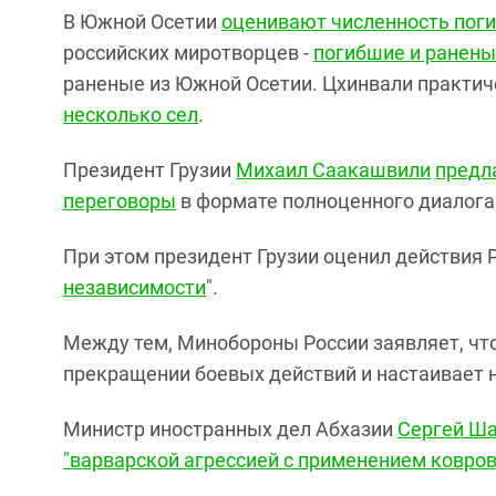
В Южной Осетии
оценивают численность поги
российских миротворцев -
погибшие и ранен
раненые из Южной Осетии. Цхинвали практи
несколько сел
.
Президент Грузии
Михаил Саакашвили
предла
переговоры
в формате полноценного диалога
При этом президент Грузии оценил действия Р
независимости
".
Между тем, Минобороны России заявляет, чт
прекращении боевых действий и настаивает н
Министр иностранных дел Абхазии
Сергей Ш
"варварской агрессией с применением ковро