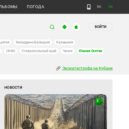
ЛЬБОМЫ
ПОГОДА
RU
EN
ВОЙТИ
шетия
Кабардино-Балкария
Калмыкия
СКФО
Ставропольский край
Чечня
Южная Осетия
Экокатастрофа на Кубани
НОВОСТИ