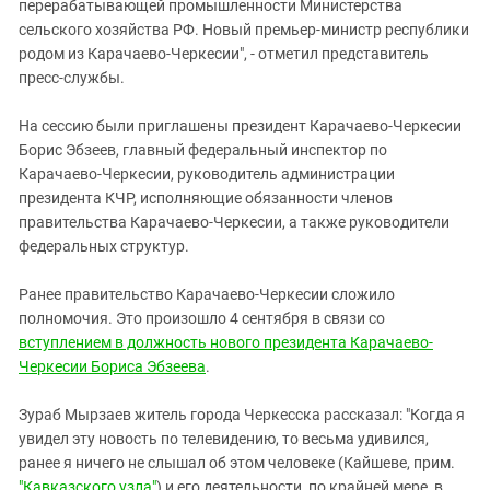
Южный Кавказ
перерабатывающей промышленности Министерства
сельского хозяйства РФ. Новый премьер-министр республики
ЮФО
родом из Карачаево-Черкесии", - отметил представитель
пресс-службы.
На сессию были приглашены президент Карачаево-Черкесии
Борис Эбзеев, главный федеральный инспектор по
Карачаево-Черкесии, руководитель администрации
президента КЧР, исполняющие обязанности членов
правительства Карачаево-Черкесии, а также руководители
федеральных структур.
Ранее правительство Карачаево-Черкесии сложило
полномочия. Это произошло 4 сентября в связи со
вступлением в должность нового президента Карачаево-
Черкесии Бориса Эбзеева
.
Зураб Мырзаев житель города Черкесска рассказал: "Когда я
увидел эту новость по телевидению, то весьма удивился,
ранее я ничего не слышал об этом человеке (Кайшеве, прим.
"Кавказского узла"
) и его деятельности, по крайней мере, в