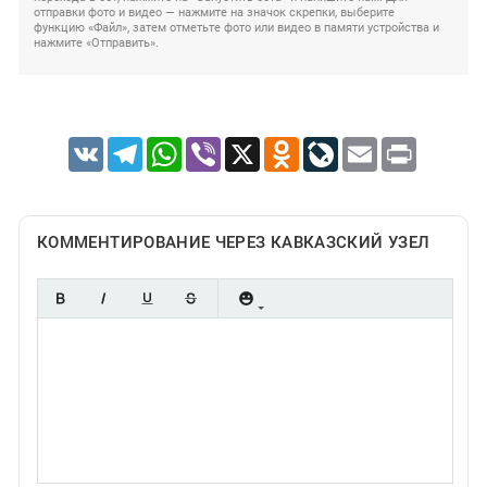
отправки фото и видео — нажмите на значок скрепки, выберите
функцию «Файл», затем отметьте фото или видео в памяти устройства и
нажмите «Отправить».
VK
Telegram
WhatsApp
Viber
X
Odnoklassniki
LiveJournal
Email
Print
КОММЕНТИРОВАНИЕ ЧЕРЕЗ КАВКАЗСКИЙ УЗЕЛ