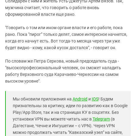
Солидарен с ним и житель Усть-Джегуты Артем Вязов. Так,
мужчина считает, что говорить о работе вновь
сформированной власти еще рано.
"Говорить о том или ином органе власти и его работе, пока
рано. Пока "пирог" только делят, самое интересное начнется,
когда его начнут есть. Вот тогда-то месяца через три уже
будет видно - кому, какой кусок достался", - говорит он.
По словам же Петра Серкова, новый председатель суда -
"высокопрофессиональный человек, он сможет наладить
работу Верховного суда Карачаево-Черкессии на самом
высоком уровне".
Мы обновили приложения на
Android
и
IOS
! Будем
признательны за критику, идеи по развитию как в Google
Play/App Store, так и на страницах КУ в соцсетях. Без
установки VPN вы можете читать нас в
Telegram
(в
Дагестане, Чечне и Ингушетии – с VPN). Через VPN
можно продолжать читать "Кавказский узел" на сайте,