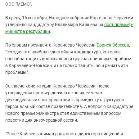
ЗАСТАВЛЯЕТ
ООО "МЕМО".
Дагестан
КАВКАЗ ЗА ПАЛЕСТИНУ
Ингушетия
ИНАКОМЫСЛИЕ В ЧЕЧНЕ
В среду, 16 сентября, Народное собрание Карачаево-Черкесии
утвердило кандидатуру Владимира Кайшева на
Кабардино-Балкария
пост премьер-
ПРЕСЛЕДОВАНИЕ АКТИВИСТОВ
министра республики
.
МОБИЛИЗАЦИЯ И ПРОТЕСТЫ
Калмыкия
Карачаево-Черкесия
По словам президента Карачаево-Черкесии
Бориса Эбзеева
,
"сегодня это наиболее достойная кандидатура, которая
Краснодарский край
способна тащить колоссальный груз накопившихся проблем
Нагорный Карабах
в Карачаево-Черкесии, и не только тащить, но и решать эти
проблемы".
Российская Федерация
Ростовская область
Согласно конституции Карачаево-Черкесии, после
Северная Осетия - Алания
утверждения премьер должен не позднее чем в
двухнедельный срок представить президенту структуру и
СКФО
персональный состав правительства. А вопрос о кандидатуре
Ставропольский край
нового премьер-министра стал единственным вопросом
повестки дня внеочередной сессии.
Чечня
Южная Осетия
"Ранее Кайшев занимал должность директора пищевой и