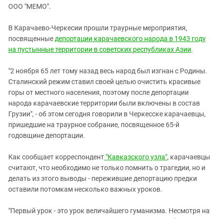
ЗАСТАВЛЯЕТ
ООО "МЕМО".
Дагестан
КАВКАЗ ЗА ПАЛЕСТИНУ
Ингушетия
ИНАКОМЫСЛИЕ В ЧЕЧНЕ
В Карачаево-Черкесии прошли траурные мероприятия,
посвященные
Кабардино-Балкария
депортации карачаевского народа в 1943 году
ПРЕСЛЕДОВАНИЕ АКТИВИСТОВ
на пустынные территории в советских республиках Азии
.
МОБИЛИЗАЦИЯ И ПРОТЕСТЫ
Калмыкия
Карачаево-Черкесия
"2 ноября 65 лет тому назад весь народ был изгнан с Родины.
Сталинский режим ставил своей целью очистить красивые
Краснодарский край
горы от местного населения, поэтому после депортации
Нагорный Карабах
народа карачаевские территории были включены в состав
Грузии", - об этом сегодня говорили в Черкесске карачаевцы,
Российская Федерация
пришедшие на траурное собрание, посвященное 65-й
Ростовская область
годовщине депортации.
Северная Осетия - Алания
Как сообщает корреспондент
"Кавказского узла"
, карачаевцы
СКФО
считают, что необходимо не только помнить о трагедии, но и
Ставропольский край
делать из этого выводы - пережившие депортацию предки
оставили потомкам несколько важных уроков.
Чечня
Южная Осетия
"Первый урок - это урок величайшего гуманизма. Несмотря на