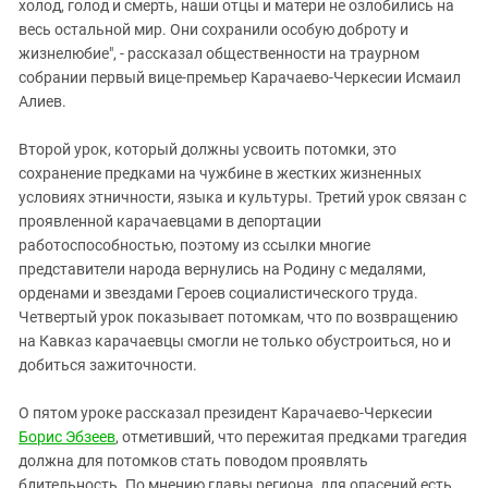
Южный Кавказ
холод, голод и смерть, наши отцы и матери не озлобились на
весь остальной мир. Они сохранили особую доброту и
ЮФО
жизнелюбие", - рассказал общественности на траурном
собрании первый вице-премьер Карачаево-Черкесии Исмаил
Алиев.
Второй урок, который должны усвоить потомки, это
сохранение предками на чужбине в жестких жизненных
условиях этничности, языка и культуры. Третий урок связан с
проявленной карачаевцами в депортации
работоспособностью, поэтому из ссылки многие
представители народа вернулись на Родину с медалями,
орденами и звездами Героев социалистического труда.
Четвертый урок показывает потомкам, что по возвращению
на Кавказ карачаевцы смогли не только обустроиться, но и
добиться зажиточности.
О пятом уроке рассказал президент Карачаево-Черкесии
Борис Эбзеев
, отметивший, что пережитая предками трагедия
должна для потомков стать поводом проявлять
бдительность. По мнению главы региона, для опасений есть