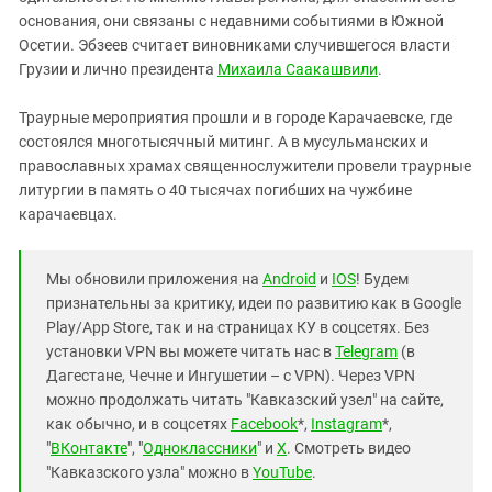
основания, они связаны с недавними событиями в Южной
Осетии. Эбзеев считает виновниками случившегося власти
Грузии и лично президента
Михаила Саакашвили
.
Траурные мероприятия прошли и в городе Карачаевске, где
состоялся многотысячный митинг. А в мусульманских и
православных храмах священнослужители провели траурные
литургии в память о 40 тысячах погибших на чужбине
карачаевцах.
Мы обновили приложения на
Android
и
IOS
! Будем
признательны за критику, идеи по развитию как в Google
Play/App Store, так и на страницах КУ в соцсетях. Без
установки VPN вы можете читать нас в
Telegram
(в
Дагестане, Чечне и Ингушетии – с VPN). Через VPN
можно продолжать читать "Кавказский узел" на сайте,
как обычно, и в соцсетях
Facebook
*,
Instagram
*,
"
ВКонтакте
", "
Одноклассники
" и
X
. Смотреть видео
"Кавказского узла" можно в
YouTube
.