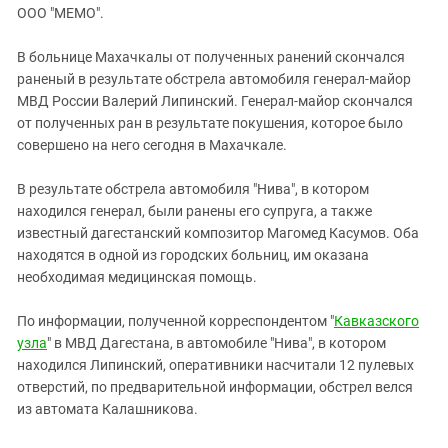
ЗАСТАВЛЯЕТ
ООО "МЕМО".
Дагестан
КАВКАЗ ЗА ПАЛЕСТИНУ
Ингушетия
ИНАКОМЫСЛИЕ В ЧЕЧНЕ
В больнице Махачкалы от полученных ранений скончался
раненый в результате обстрела автомобиля генерал-майор
Кабардино-Балкария
ПРЕСЛЕДОВАНИЕ АКТИВИСТОВ
МВД России Валерий Липинский. Генерал-майор скончался
МОБИЛИЗАЦИЯ И ПРОТЕСТЫ
Калмыкия
от полученных ран в результате покушения, которое было
Карачаево-Черкесия
совершено на него сегодня в Махачкале.
Краснодарский край
В результате обстрела автомобиля "Нива", в котором
Нагорный Карабах
находился генерал, были ранены его супруга, а также
известный дагестанский композитор Магомед Касумов. Оба
Российская Федерация
находятся в одной из городских больниц, им оказана
Ростовская область
необходимая медицинская помощь.
Северная Осетия - Алания
По информации, полученной корреспондентом "
Кавказского
СКФО
узла
" в МВД Дагестана, в автомобиле "Нива", в котором
Ставропольский край
находился Липинский, оперативники насчитали 12 пулевых
отверстий, по предварительной информации, обстрел велся
Чечня
из автомата Калашникова.
Южная Осетия