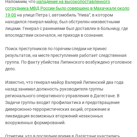
Южный Кавказ
Напомним, что
нападение на высокопоставленного
сотрудника МВД России было совершено в Махачкале около
ЮФО
19-00
на улице Петра I, автомобиль "Нива", в котором
находился генерал-майор, был обстрелян неизвестными
лицами. Генерал с ранениями был доставлен в больницу, где
впоследствии скончался, не приходя в сознание.
Поиск преступников по горячим следам не принес
результатов, на месте преступления работает следственная
группа. По факту убийства Липинского возбуждено уголовное
дело.
Известно, что генерал-майор Валерий Липинский два года
назад занимал должность руководителя группы
регионального оперативного управления в Дагестане. В
Задачи группы входит профилактика и предотвращение
диверсионно-террористических акций, отражение и
ликвидация возможных вторжений незаконных
вооруженных формирований.
Отметим, что в последнее время в Дагестане участились