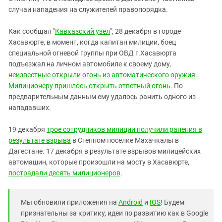
случаи нападения на служителей правопорядка.
Как сообщал "
Кавказский узел
", 28 декабря в городе
Хасавюрте, в момент, когда капитан милиции, боец
специальной огневой группы при ОВД г.Хасавюрта
подъезжал на личном автомобиле к своему дому,
неизвестные открыли огонь из автоматического оружия.
Милиционеру пришлось открыть ответный огонь
. По
предварительным данным ему удалось ранить одного из
нападавших.
19 декабря
трое сотрудников милиции получили ранения в
результате взрыва
в Степном поселке Махачкалы в
Дагестане. 17 декабря в результате взрывов милицейских
автомашин, которые произошли на мосту в Хасавюрте,
пострадали десять милиционеров
.
Мы обновили приложения на
Android
и
IOS
! Будем
признательны за критику, идеи по развитию как в Google