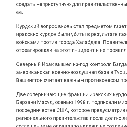
создать неприступную для правительственных
ее.
Курдский вопрос вновь стал предметом газетн
иракских курдов были убиты в результате га
войсками против города Халабджа. Правитель
отреагировали на этот инцидент и не прояви
Северный Ирак вышел из-под контроля Багдад
американская военно-воздушная база в Турц
Вашингтон считает важным противовесом пр
Две соперничающие фракции иракских курдов
Барзани Масуд, осенью 1998 г. подписали ми
посредничестве США, которое предусматрива
регионального правительства после долгих 
соглашение не оправдало надежд на создание