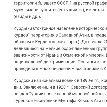
территории бывшего СССР ? на русской графи
мусульмане-сунниты (есть шииты); имеются 
(езиды и др.).
Курды - автохтонное население исторической 
курдов", территория в Западной Азии, в пред
образом в Курдистанских горах). До начала 2
делившиеся на мелкие родо-племенные группы
зависимости от Ирана и Османской империи. 
национальной дискриминации. Попытки власт
приводили к многочисленным восстаниям в К
Курдский национализм возник в 1890-е гг., 
дни. Заключенный в 1928 г. Севрский догово
раздел Турции после первой мировой войны, 
Турецкой Республики Мустафа Кемаль Ататюр