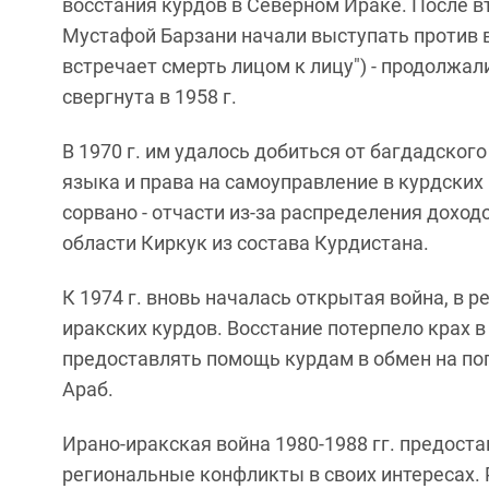
восстания курдов в Северном Ираке. После в
Мустафой Барзани начали выступать против вл
встречает смерть лицом к лицу") - продолжал
свергнута в 1958 г.
В 1970 г. им удалось добиться от багдадског
языка и права на самоуправление в курдских
сорвано - отчасти из-за распределения дохо
области Киркук из состава Курдистана.
К 1974 г. вновь началась открытая война, в 
иракских курдов. Восстание потерпело крах в 
предоставлять помощь курдам в обмен на пог
Араб.
Ирано-иракская война 1980-1988 гг. предост
региональные конфликты в своих интересах.