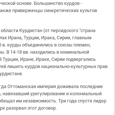
ческой основе. Большинство курдов -
также приверженцы синкретических культов
области Курдистан (от персидского "страна
елах Ирана, Турции, Ирака, Сирии, главным
0 в. курды объединялись в союзы племен,
. В 14-18 вв. находились в номинальной
В Турции, Иране, Ираке, Сирии подвергались
ей лишить курдов национально-культурных прав
урдистане.
когда Оттоманская империя доживала последние
р, навязавший урегулирование и колониальный
обещал им независимость. Три года спустя лидер
к разорвал этот договор.