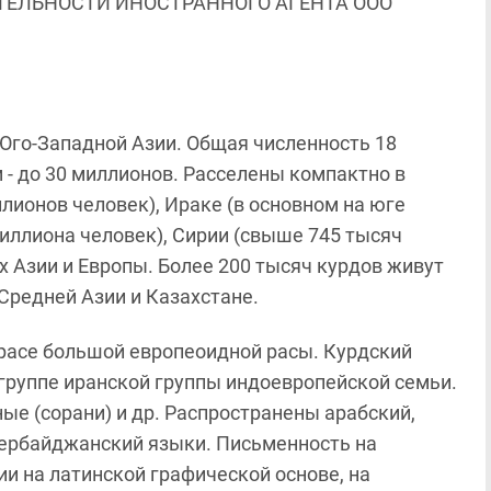
ЯТЕЛЬНОСТИ ИНОСТРАННОГО АГЕНТА ООО
 Юго-Западной Азии. Общая численность 18
 - до 30 миллионов. Расселены компактно в
ллионов человек), Ираке (в основном на юге
миллиона человек), Сирии (свыше 745 тысяч
ах Азии и Европы. Более 200 тысяч курдов живут
Средней Азии и Казахстане.
расе большой европеоидной расы. Курдский
группе иранской группы индоевропейской семьи.
ые (сорани) и др. Распространены арабский,
азербайджанский языки. Письменность на
ии на латинской графической основе, на