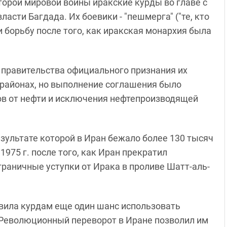
торой мировой войны иракские курды во главе с
асти Багдада. Их боевики - "пешмерга" ("те, кто
и борьбу после того, как иракская монархия была
о правительства официального признания их
 районах, но выполнение соглашения было
дов от нефти и исключения нефтепроизводящей
результате которой в Иран бежало более 130 тысяч
1975 г. после того, как Иран прекратил
раничные уступки от Ирака в проливе Шатт-аль-
авила курдам еще один шанс использовать
 Революционный переворот в Иране позволил им