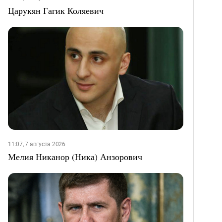
Царукян Гагик Коляевич
11:07, 7 августа 2026
Мелия Никанор (Ника) Анзорович