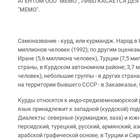
АГЕНТОМ ООО "МЕМО", ЛИБО КАСАЕТСЯ ДЕ
"МЕМО".
Самоназвание - курд, или курмандж. Народ в
миллионов человек (1992); по другим оценкам
Иране (5,6 миллиона человек), Турции (7,5 ми
страны, в Курдском автономном районе; 3,7 
человек), небольшие группы - в других стран
на территории бывшего СССР - в Закавказье, 
Курды относятся к индо-средиземноморской 
язык принадлежит к западной (курдской) под
Диалекты: северные (курманджи, заза) и южн
персидский, турецкий, русский, армянский, 
арабской графической основе, в Турции и Сир