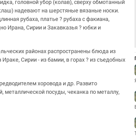
идка, головной убор (колав), сверху обмотанный
(клаш) надевают на шерстяные вязаные носки.
инная рубаха, платье ? рубаха с факиана,
дно Ирана, Сирии и Закавказья ? юбки и
льческих районах распространены блюда из
Ираке, Сирии - из бамии, в горах ? из съедобных
 предводителем хоровода и др. Развито
, металлической посуды, чеканка по металлу,