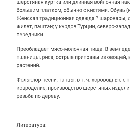
шерстяная куртка или длинная войлочная нак
большим платком, обычно с кистями. Обувь 
Женская традиционная одежда ? шаровары, дл
жилет, пэштэн; у курдов Турции, северо-запа
передники.
Преобладает мясо-молочная пища. В земледе
пшеницы, риса, острые приправы из овощей, в 
растений.
Фольклор-песни, танцы, в т. ч. хороводные с
ковроделие, производство шерстяных изделий
резьба по дереву.
Литература: