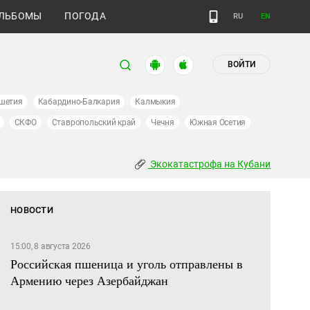
ЛЬБОМЫ
ПОГОДА
RU
EN
ВОЙТИ
шетия
Кабардино-Балкария
Калмыкия
СКФО
Ставропольский край
Чечня
Южная Осетия
Экокатастрофа на Кубани
НОВОСТИ
15:00, 8 августа 2026
Российская пшеница и уголь отправлены в
Армению через Азербайджан