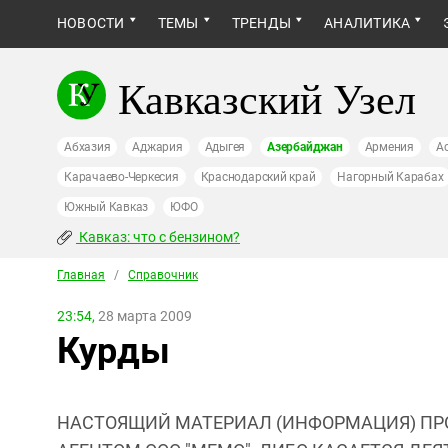
НОВОСТИ
ТЕМЫ
ТРЕНДЫ
АНАЛИТИКА
Кавказский Узел
Абхазия
Аджария
Адыгея
Азербайджан
Армения
А
Карачаево-Черкесия
Краснодарский край
Нагорный Карабах
Южный Кавказ
ЮФО
Кавказ: что с бензином?
Главная
/
Справочник
23:54,
28 марта 2009
Курды
НАСТОЯЩИЙ МАТЕРИАЛ (ИНФОРМАЦИЯ) ПР