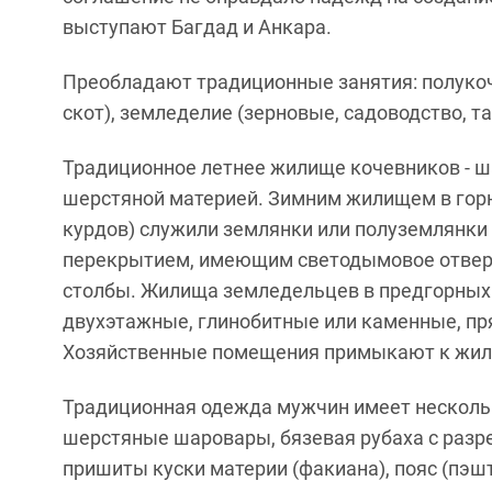
выступают Багдад и Анкара.
Преобладают традиционные занятия: полукоч
скот), земледелие (зерновые, садоводство, та
Традиционное летнее жилище кочевников - ш
шерстяной материей. Зимним жилищем в горн
курдов) служили землянки или полуземлянки
перекрытием, имеющим светодымовое отверс
столбы. Жилища земледельцев в предгорных и
двухэтажные, глинобитные или каменные, пр
Хозяйственные помещения примыкают к жило
Традиционная одежда мужчин имеет несколь
шерстяные шаровары, бязевая рубаха с разр
пришиты куски материи (факиана), пояс (пэшт