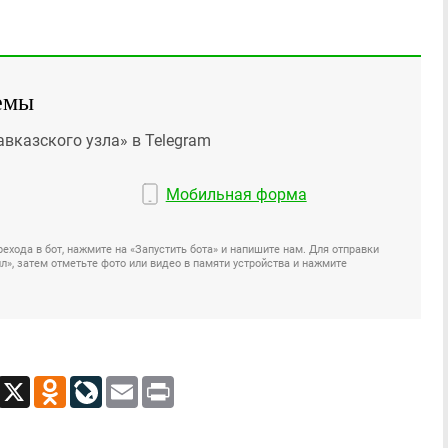
емы
авказского узла» в Telegram
Мобильная форма
ехода в бот, нажмите на «Запустить бота» и напишите нам. Для отправки
», затем отметьте фото или видео в памяти устройства и нажмите
App
Viber
X
Odnoklassniki
LiveJournal
Email
Print