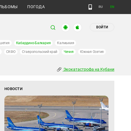
ЛЬБОМЫ
ПОГОДА
RU
EN
ВОЙТИ
шетия
Кабардино-Балкария
Калмыкия
СКФО
Ставропольский край
Чечня
Южная Осетия
Экокатастрофа на Кубани
НОВОСТИ