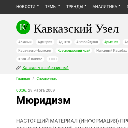
НОВОСТИ
ТЕМЫ
ТРЕНДЫ
АНАЛИТИКА
Кавказский Узел
Абхазия
Аджария
Адыгея
Азербайджан
Армения
А
Карачаево-Черкесия
Краснодарский край
Нагорный Карабах
Южный Кавказ
ЮФО
Кавказ: что с бензином?
Главная
/
Справочник
00:06,
29 марта 2009
Мюридизм
НАСТОЯЩИЙ МАТЕРИАЛ (ИНФОРМАЦИЯ) ПР