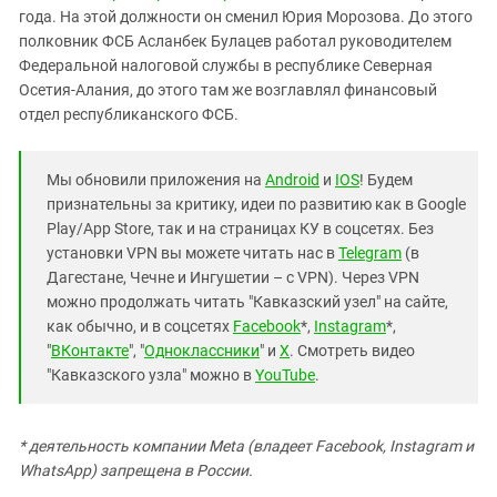
года. На этой должности он сменил Юрия Морозова. До этого
полковник ФСБ Асланбек Булацев работал руководителем
Федеральной налоговой службы в республике Северная
Осетия-Алания, до этого там же возглавлял финансовый
отдел республиканского ФСБ.
Мы обновили приложения на
Android
и
IOS
! Будем
признательны за критику, идеи по развитию как в Google
Play/App Store, так и на страницах КУ в соцсетях. Без
установки VPN вы можете читать нас в
Telegram
(в
Дагестане, Чечне и Ингушетии – с VPN). Через VPN
можно продолжать читать "Кавказский узел" на сайте,
как обычно, и в соцсетях
Facebook
*,
Instagram
*,
"
ВКонтакте
", "
Одноклассники
" и
X
. Смотреть видео
"Кавказского узла" можно в
YouTube
.
* деятельность компании Meta (владеет Facebook, Instagram и
WhatsApp) запрещена в России.