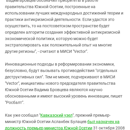
"Вадим Бровцев обозначил приоритеты в работе
правительства Южной Осетии, построенные на
использовании лучших международных достижений теории и
практики антикризисной деятельности. Если удастся это
осуществить, то на постсоветском пространстве будет
определен алгоритм создания эффективной антикризисной
экономической политики, которую можно будет
экстраполировать как положительный опыт на многие
другие регионы", - считают в МИСИ "Vector".
Инновационные подходы в реформировании экономики,
безусловно, будут вызывать противодействия "отдельных
деструктивных сил". Тем не менее, подчеркивают в МИСИ
"Vector", инициативы нового председателя правительства
Южной Осетии Вадима Бровцева являются научно
обоснованными и имеют высокий уровень инновации, пишет
"Росбалт".
Как уже сообщал "
Кавказский узел
", прежний премьер-
министр Южной Осетии Асланбек Булацев
был назначен на
должность премьер-министра Южной Осетии
31 октября 2008