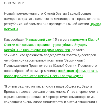
ЗАСТАВЛЯЕТ
ООО "МЕМО".
Дагестан
КАВКАЗ ЗА ПАЛЕСТИНУ
Ингушетия
ИНАКОМЫСЛИЕ В ЧЕЧНЕ
Новый премьер-министр Южной Осетии Вадим Бровцев
намерен сократить количество министерств в правительстве
Кабардино-Балкария
ПРЕСЛЕДОВАНИЕ АКТИВИСТОВ
республики. Об этом заявил президент Южной Осетии
Эдуард
МОБИЛИЗАЦИЯ И ПРОТЕСТЫ
Калмыкия
Кокойты
.
Карачаево-Черкесия
Как сообщал "
Кавказский узел
", 5 августа
парламент Южной
Краснодарский край
Осетии дал согласие президенту республики Эдуарду
Нагорный Карабах
Кокойты на назначение Вадима Бровцева
, до этого
занимавшего должность председателя Совета директоров
Российская Федерация
челябинской строительной компании "Вермикулит",
Ростовская область
Председателем Правительства Южной Осетии. После этого
Северная Осетия - Алания
новоизбранный премьер-министр
пообещал сформировать
новое правительство Южной Осетии за три недели
.
СКФО
Ставропольский край
"Я очень рад, что он так влился в наше общество, Вадим
Бровцев, и делает сегодня очень много. У нас впереди очень
Чечня
серьезные сокращения - в бюрократическом аппарате мы
Южная Осетия
сокращаем очень много министерств, и в этом отношении я