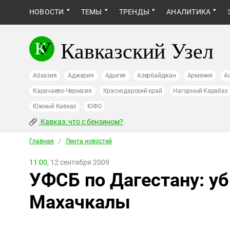
НОВОСТИ
ТЕМЫ
ТРЕНДЫ
АНАЛИТИКА
Кавказский Узел
Абхазия
Аджария
Адыгея
Азербайджан
Армения
А
Карачаево-Черкесия
Краснодарский край
Нагорный Карабах
Южный Кавказ
ЮФО
Кавказ: что с бензином?
Главная
/
Лента новостей
11:00,
12 сентября 2009
УФСБ по Дагестану: уб
Махачкалы