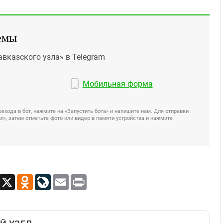
емы
авказского узла» в Telegram
Мобильная форма
ехода в бот, нажмите на «Запустить бота» и напишите нам. Для отправки
», затем отметьте фото или видео в памяти устройства и нажмите
App
Viber
X
Odnoklassniki
LiveJournal
Email
Print