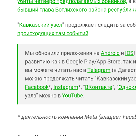
убиты четверо предполагаемых боевиков,
а в
бывший глава Ботлихского района республик
"
Кавказский узел
" продолжает следить за со
происходящих там событий
.
Мы обновили приложения на
Android
и
IOS
развитию как в Google Play/App Store, так 
вы можете читать нас в
Telegram
(в Дагест
можно продолжать читать "Кавказский узел"
Facebook
*,
Instagram
*, "
ВКонтакте
", "
Однок
узла" можно в
YouTube
.
* деятельность компании Meta (владеет Faceb