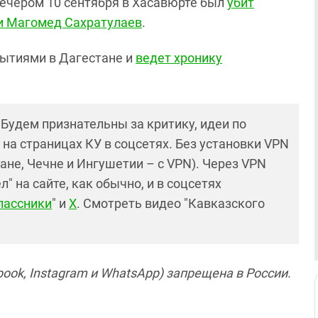
ечером 10 сентября в Хасавюрте был
убит
и Магомед Сахратулаев
.
бытиями в Дагестане и
ведет хронику
! Будем признательны за критику, идеи по
и на страницах КУ в соцсетях. Без установки VPN
ане, Чечне и Ингушетии – с VPN). Через VPN
 на сайте, как обычно, и в соцсетях
лассники
" и
X
. Смотреть видео "Кавказского
ook, Instagram и WhatsApp) запрещена в России.