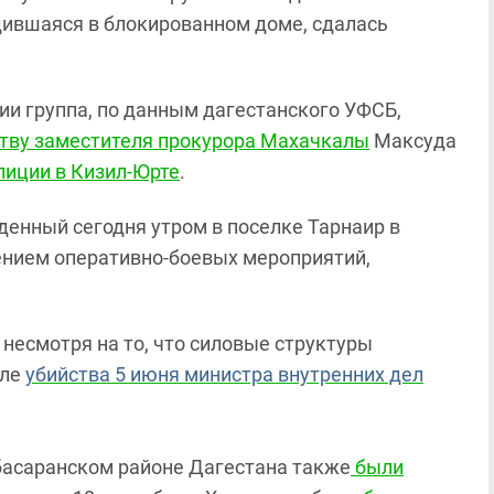
дившаяся в блокированном доме, сдалась
ии группа, по данным дагестанского УФСБ,
тву заместителя прокурора Махачкалы
Максуда
лиции в Кизил-Юрте
.
енный сегодня утром в поселке Тарнаир в
шением оперативно-боевых мероприятий,
 несмотря на то, что силовые структуры
сле
убийства 5 июня министра внутренних дел
абасаранском районе Дагестана также
были