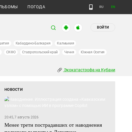
ЛЬБОМЫ
ПОГОДА
RU
EN
ВОЙТИ
шетия
Кабардино-Балкария
Калмыкия
СКФО
Ставропольский край
Чечня
Южная Осетия
Экокатастрофа на Кубани
НОВОСТИ
20:45, 7 августа 2026
Менее трети пострадавших от наводнения
получили выплаты в Дагестане