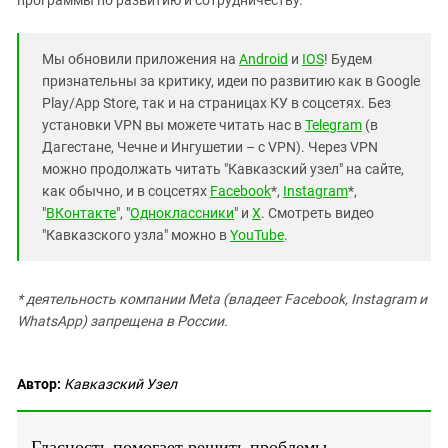
программы по развитию и сотрудничеству.
Мы обновили приложения на
Android
и
IOS
! Будем
признательны за критику, идеи по развитию как в Google
Play/App Store, так и на страницах КУ в соцсетях. Без
установки VPN вы можете читать нас в
Telegram
(в
Дагестане, Чечне и Ингушетии – с VPN). Через VPN
можно продолжать читать "Кавказский узел" на сайте,
как обычно, и в соцсетях
Facebook
*,
Instagram
*,
"
ВКонтакте
", "
Одноклассники
" и
X
. Смотреть видео
"Кавказского узла" можно в
YouTube
.
* деятельность компании Meta (владеет Facebook, Instagram и
WhatsApp) запрещена в России.
Автор:
Кавказский Узел
Гласность помогает решить проблемы