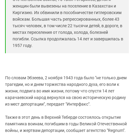
Южный Кавказ
женщин были вывезены на поселение в Казахстан и
ЮФО
Киргизию. Их обвинили в пособничестве гитлеровским
войскам. Большая часть репрессированных, более 43
тысяч человек, в том числе 22 тысячи детей, в дороге, в
местах переселения от голода, холода, болезней
погибли. Ссылка продолжалась 14 лет и завершилась в
1957 году.
По словам Эбзеева, 2 ноября 1943 года было "не только днем
трагедии, но и днем торжества народного духа, его воли к
жизни, подвига во имя жизни, потому что спустя 14 лет
карачаевский народ вернулся на свою историческую родину
из мест депортации", передает "Интерфакс".
Также в этот день в Верхней Теберде состоялось открытие
памятника воинам, погибшим в годы Великой Отечественной
войны, и жертвам депортации, сообщает агентство "Regnum".