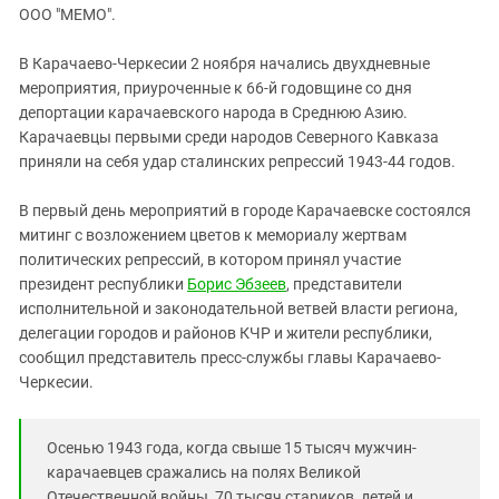
ЗАСТАВЛЯЕТ
ООО "МЕМО".
Дагестан
КАВКАЗ ЗА ПАЛЕСТИНУ
Ингушетия
ИНАКОМЫСЛИЕ В ЧЕЧНЕ
В Карачаево-Черкесии 2 ноября начались двухдневные
мероприятия, приуроченные к 66-й годовщине со дня
Кабардино-Балкария
ПРЕСЛЕДОВАНИЕ АКТИВИСТОВ
депортации карачаевского народа в Среднюю Азию.
МОБИЛИЗАЦИЯ И ПРОТЕСТЫ
Калмыкия
Карачаевцы первыми среди народов Северного Кавказа
Карачаево-Черкесия
приняли на себя удар сталинских репрессий 1943-44 годов.
Краснодарский край
В первый день мероприятий в городе Карачаевске состоялся
Нагорный Карабах
митинг с возложением цветов к мемориалу жертвам
политических репрессий, в котором принял участие
Российская Федерация
президент республики
Борис Эбзеев
, представители
Ростовская область
исполнительной и законодательной ветвей власти региона,
Северная Осетия - Алания
делегации городов и районов КЧР и жители республики,
сообщил представитель пресс-службы главы Карачаево-
СКФО
Черкесии.
Ставропольский край
Чечня
Осенью 1943 года, когда свыше 15 тысяч мужчин-
Южная Осетия
карачаевцев сражались на полях Великой
Отечественной войны, 70 тысяч стариков, детей и