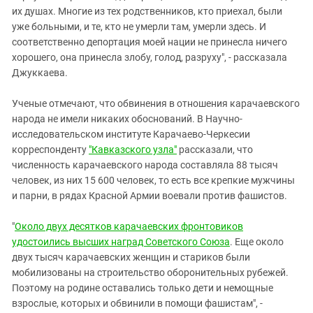
их душах. Многие из тех родственников, кто приехал, были
уже больными, и те, кто не умерли там, умерли здесь. И
соответственно депортация моей нации не принесла ничего
хорошего, она принесла злобу, голод, разруху", - рассказала
Джуккаева.
Ученые отмечают, что обвинения в отношения карачаевского
народа не имели никаких обоснований. В Научно-
исследовательском институте Карачаево-Черкесии
корреспонденту
"Кавказского узла"
рассказали, что
численность карачаевского народа составляла 88 тысяч
человек, из них 15 600 человек, то есть все крепкие мужчины
и парни, в рядах Красной Армии воевали против фашистов.
"
Около двух десятков карачаевских фронтовиков
удостоились высших наград Советского Союза
. Еще около
двух тысяч карачаевских женщин и стариков были
мобилизованы на строительство оборонительных рубежей.
Поэтому на родине оставались только дети и немощные
взрослые, которых и обвинили в помощи фашистам", -