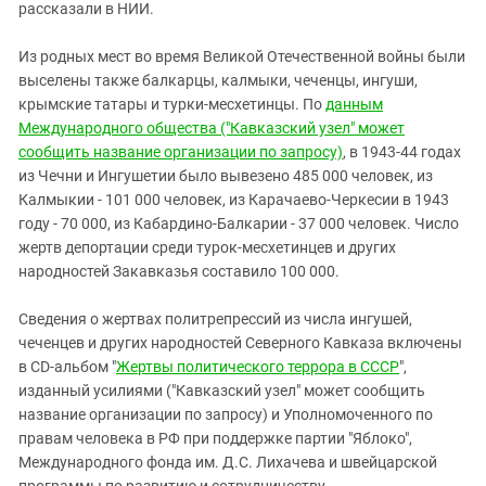
рассказали в НИИ.
Из родных мест во время Великой Отечественной войны были
выселены также балкарцы, калмыки, чеченцы, ингуши,
крымские татары и турки-месхетинцы. По
данным
Международного общества ("Кавказский узел" может
сообщить название организации по запросу)
, в 1943-44 годах
из Чечни и Ингушетии было вывезено 485 000 человек, из
Калмыкии - 101 000 человек, из Карачаево-Черкесии в 1943
году - 70 000, из Кабардино-Балкарии - 37 000 человек. Число
жертв депортации среди турок-месхетинцев и других
народностей Закавказья составило 100 000.
Сведения о жертвах политрепрессий из числа ингушей,
чеченцев и других народностей Северного Кавказа включены
в CD-альбом "
Жертвы политического террора в СССР
",
изданный усилиями ("Кавказский узел" может сообщить
название организации по запросу) и Уполномоченного по
правам человека в РФ при поддержке партии "Яблоко",
Международного фонда им. Д.С. Лихачева и швейцарской