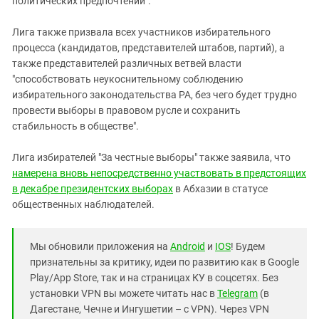
политических предпочтений".
Лига также призвала всех участников избирательного
процесса (кандидатов, представителей штабов, партий), а
также представителей различных ветвей власти
"способствовать неукоснительному соблюдению
избирательного законодательства РА, без чего будет трудно
провести выборы в правовом русле и сохранить
стабильность в обществе".
Лига избирателей "За честные выборы" также заявила, что
намерена вновь непосредственно участвовать в предстоящих
в декабре президентских выборах
в Абхазии в статусе
общественных наблюдателей.
Мы обновили приложения на
Android
и
IOS
! Будем
признательны за критику, идеи по развитию как в Google
Play/App Store, так и на страницах КУ в соцсетях. Без
установки VPN вы можете читать нас в
Telegram
(в
Дагестане, Чечне и Ингушетии – с VPN). Через VPN