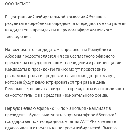
ЗАСТАВЛЯЕТ
ООО "МЕМО".
Дагестан
КАВКАЗ ЗА ПАЛЕСТИНУ
Ингушетия
ИНАКОМЫСЛИЕ В ЧЕЧНЕ
В Центральной избирательной комиссии Абхазии в
результате жеребьевки определена очередность выступления
Кабардино-Балкария
ПРЕСЛЕДОВАНИЕ АКТИВИСТОВ
кандидатов в президенты в прямом эфире Абхазского
МОБИЛИЗАЦИЯ И ПРОТЕСТЫ
Калмыкия
телевидения.
Карачаево-Черкесия
Напомним, что кандидатам в президенты Республики
Краснодарский край
Абхазия предоставляется 4 часа бесплатного эфирного
Нагорный Карабах
времени на государственном телевидении и радиовещании.
Кандидаты в президенты также могут представить
Российская Федерация
рекламные ролики продолжительностью до трех минут,
Ростовская область
которые будут демонстрироваться три раза в день.
Северная Осетия - Алания
Рекламные ролики кандидаты в президенты изготавливают
самостоятельно на средства избирательного фонда.
СКФО
Ставропольский край
Первую неделю эфира - с 16 по 20 ноября - кандидат в
президенты будет выступать в прямом эфире Абхазской
Чечня
государственной телерадиокомпании /АГТРК/ в течение
Южная Осетия
одного часа и отвечать на вопросы избирателей. Вместо