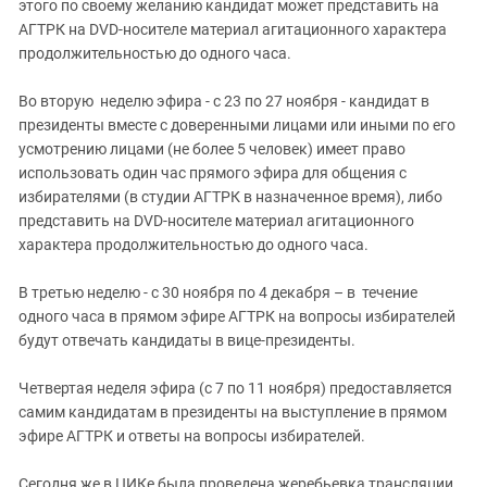
Южный Кавказ
этого по своему желанию кандидат может представить на
АГТРК на DVD-носителе материал агитационного характера
ЮФО
продолжительностью до одного часа.
Во вторую неделю эфира - с 23 по 27 ноября - кандидат в
президенты вместе с доверенными лицами или иными по его
усмотрению лицами (не более 5 человек) имеет право
использовать один час прямого эфира для общения с
избирателями (в студии АГТРК в назначенное время), либо
представить на DVD-носителе материал агитационного
характера продолжительностью до одного часа.
В третью неделю - с 30 ноября по 4 декабря – в течение
одного часа в прямом эфире АГТРК на вопросы избирателей
будут отвечать кандидаты в вице-президенты.
Четвертая неделя эфира (с 7 по 11 ноября) предоставляется
самим кандидатам в президенты на выступление в прямом
эфире АГТРК и ответы на вопросы избирателей.
Сегодня же в ЦИКе была проведена жеребьевка трансляции