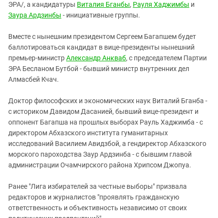
ЭРА/, а кандидатуры
Виталия Бганбы
,
Рауля Хаджимбы
и
Заура Ардзинбы
- инициативные группы.
Вместе с нынешним президентом Сергеем Багапшем будет
баллотироваться кандидат в вице-президенты нынешний
премьер-министр
Александр Анкваб
, с председателем Партии
ЭРА Бесланом Бутбой - бывший министр внутренних дел
Алмасбей Кчач.
Доктор философских и экономических наук Виталий Бганба -
с историком Давидом Дасанией, бывший вице-президент и
оппонент Багапша на прошлых выборах Рауль Хаджимба - с
директором Абхазского института гуманитарных
исследований Василием Авидзбой, а гендиректор Абхазского
морского пароходства Заур Ардзинба - с бывшим главой
администрации Очамчирского района Хрипсом Джопуа.
Ранее "Лига избирателей за честные выборы" призвала
редакторов и журналистов "проявлять гражданскую
ответственность и объективность независимо от своих