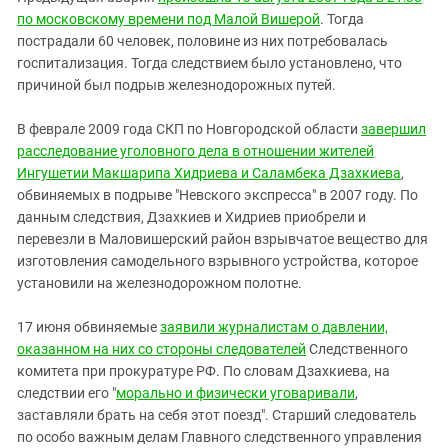
по московскому времени под Малой Вишерой
. Тогда
пострадали 60 человек, половине из них потребовалась
госпитализация. Тогда следствием было установлено, что
причиной был подрыв железнодорожных путей.
В феврале 2009 года СКП по Новгородской области
завершил
расследование уголовного дела в отношении жителей
Ингушетии Макшарипа Хидриева и Саламбека Дзахкиева
,
обвиняемых в подрыве "Невского экспресса" в 2007 году. По
данным следствия, Дзахкиев и Хидриев приобрели и
перевезли в Маловишерский район взрывчатое вещество для
изготовления самодельного взрывного устройства, которое
установили на железнодорожном полотне.
17 июня обвиняемые
заявили журналистам о давлении,
оказанном на них со стороны следователей
Следственного
комитета при прокуратуре РФ. По словам Дзахкиева, на
следствии его "
морально и физически уговаривали
,
заставляли брать на себя этот поезд". Старший следователь
по особо важным делам Главного следственного управления