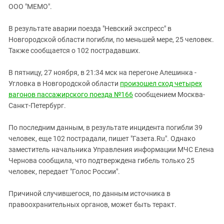
ЗАСТАВЛЯЕТ
ООО "МЕМО".
Дагестан
КАВКАЗ ЗА ПАЛЕСТИНУ
Ингушетия
ИНАКОМЫСЛИЕ В ЧЕЧНЕ
В результате аварии поезда "Невский экспресс" в
Новгородской области погибли, по меньшей мере, 25 человек.
Кабардино-Балкария
ПРЕСЛЕДОВАНИЕ АКТИВИСТОВ
Также сообщается о 102 пострадавших.
МОБИЛИЗАЦИЯ И ПРОТЕСТЫ
Калмыкия
Карачаево-Черкесия
В пятницу, 27 ноября, в 21:34 мск на перегоне Алешинка -
Угловка в Новгородской области
произошел сход четырех
Краснодарский край
вагонов пассажирского поезда №166
сообщением Москва-
Нагорный Карабах
Санкт-Петербург.
Российская Федерация
По последним данным, в результате инцидента погибли 39
Ростовская область
человек, еще 102 пострадали, пишет "Газета.Ru". Однако
Северная Осетия - Алания
заместитель начальника Управления информации МЧС Елена
Чернова сообщила, что подтверждена гибель только 25
СКФО
человек, передает "Голос России".
Ставропольский край
Причиной случившегося, по данным источника в
Чечня
правоохранительных органов, может быть теракт.
Южная Осетия