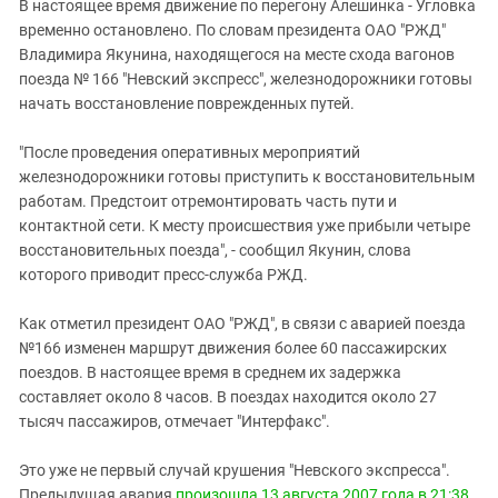
Южный Кавказ
В настоящее время движение по перегону Алешинка - Угловка
временно остановлено. По словам президента ОАО "РЖД"
ЮФО
Владимира Якунина, находящегося на месте схода вагонов
поезда № 166 "Невский экспресс", железнодорожники готовы
начать восстановление поврежденных путей.
"После проведения оперативных мероприятий
железнодорожники готовы приступить к восстановительным
работам. Предстоит отремонтировать часть пути и
контактной сети. К месту происшествия уже прибыли четыре
восстановительных поезда", - сообщил Якунин, слова
которого приводит пресс-служба РЖД.
Как отметил президент ОАО "РЖД", в связи с аварией поезда
№166 изменен маршрут движения более 60 пассажирских
поездов. В настоящее время в среднем их задержка
составляет около 8 часов. В поездах находится около 27
тысяч пассажиров, отмечает "Интерфакс".
Это уже не первый случай крушения "Невского экспресса".
Предыдущая авария
произошла 13 августа 2007 года в 21:38