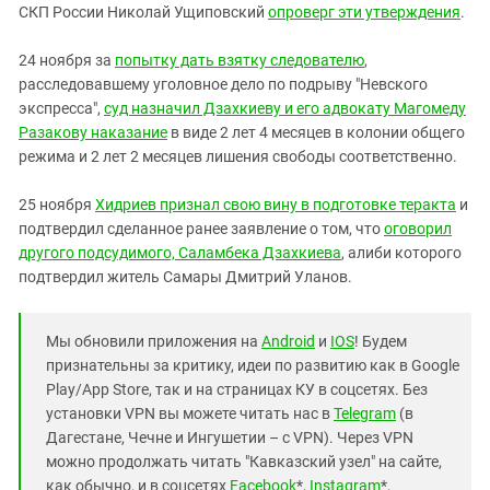
СКП России Николай Ущиповский
опроверг эти утверждения
.
24 ноября за
попытку дать взятку следователю
,
расследовавшему уголовное дело по подрыву "Невского
экспресса",
суд назначил Дзахкиеву и его адвокату Магомеду
Разакову наказание
в виде 2 лет 4 месяцев в колонии общего
режима и 2 лет 2 месяцев лишения свободы соответственно.
25 ноября
Хидриев признал свою вину в подготовке теракта
и
подтвердил сделанное ранее заявление о том, что
оговорил
другого подсудимого, Саламбека Дзахкиева
, алиби которого
подтвердил житель Самары Дмитрий Уланов.
Мы обновили приложения на
Android
и
IOS
! Будем
признательны за критику, идеи по развитию как в Google
Play/App Store, так и на страницах КУ в соцсетях. Без
установки VPN вы можете читать нас в
Telegram
(в
Дагестане, Чечне и Ингушетии – с VPN). Через VPN
можно продолжать читать "Кавказский узел" на сайте,
как обычно, и в соцсетях
Facebook
*,
Instagram
*,