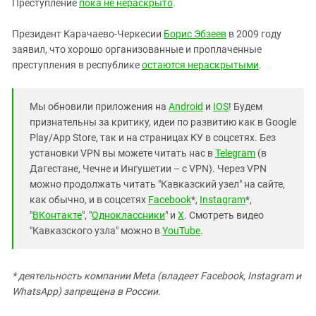
Преступление
пока не нераскрыто
.
Президент Карачаево-Черкесии
Борис Эбзеев
в 2009 году
заявил, что хорошо организованные и проплаченные
преступления в республике
остаются нераскрытыми
.
Мы обновили приложения на
Android
и
IOS
! Будем
признательны за критику, идеи по развитию как в Google
Play/App Store, так и на страницах КУ в соцсетях. Без
установки VPN вы можете читать нас в
Telegram
(в
Дагестане, Чечне и Ингушетии – с VPN). Через VPN
можно продолжать читать "Кавказский узел" на сайте,
как обычно, и в соцсетях
Facebook
*,
Instagram
*,
"
ВКонтакте
", "
Одноклассники
" и
X
. Смотреть видео
"Кавказского узла" можно в
YouTube
.
* деятельность компании Meta (владеет Facebook, Instagram и
WhatsApp) запрещена в России.