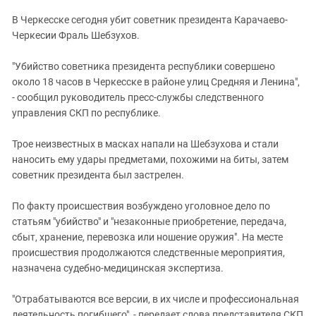
ЗАСТАВЛЯЕТ
Дагестан
В Черкесске сегодня убит советник президента Карачаево-
КАВКАЗ ЗА ПАЛЕСТИНУ
Ингушетия
Черкесии Фраль Шебзухов.
ИНАКОМЫСЛИЕ В ЧЕЧНЕ
Кабардино-Балкария
ПРЕСЛЕДОВАНИЕ АКТИВИСТОВ
"Убийство советника президента республики совершено
МОБИЛИЗАЦИЯ И ПРОТЕСТЫ
Калмыкия
около 18 часов в Черкесске в районе улиц Средняя и Ленина",
- сообщил руководитель пресс-службы следственного
Карачаево-Черкесия
управления СКП по республике.
Краснодарский край
Нагорный Карабах
Трое неизвестных в масках напали на Шебзухова и стали
наносить ему удары предметами, похожими на биты, затем
Российская Федерация
советник президента был застрелен.
Ростовская область
По факту происшествия возбуждено уголовное дело по
Северная Осетия - Алания
статьям "убийство" и "незаконные приобретение, передача,
СКФО
сбыт, хранение, перевозка или ношение оружия". На месте
происшествия продолжаются следственные мероприятия,
Ставропольский край
назначена судебно-медицинская экспертиза.
Чечня
Южная Осетия
"Отрабатываются все версии, в их числе и профессиональная
деятельность погибшего", - передает слова представителя СКП