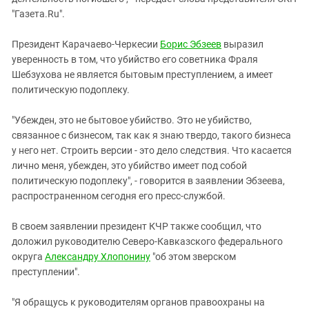
Южный Кавказ
"Газета.Ru".
ЮФО
Президент Карачаево-Черкесии
Борис Эбзеев
выразил
уверенность в том, что убийство его советника Фраля
Шебзухова не является бытовым преступлением, а имеет
политическую подоплеку.
"Убежден, это не бытовое убийство. Это не убийство,
связанное с бизнесом, так как я знаю твердо, такого бизнеса
у него нет. Строить версии - это дело следствия. Что касается
лично меня, убежден, это убийство имеет под собой
политическую подоплеку", - говорится в заявлении Эбзеева,
распространенном сегодня его пресс-службой.
В своем заявлении президент КЧР также сообщил, что
доложил руководителю Северо-Кавказского федерального
округа
Александру Хлопонину
"об этом зверском
преступлении".
"Я обращусь к руководителям органов правоохраны на