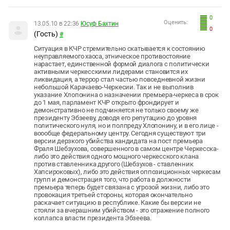
0
Оценить:
13.05.10 в 22:36
Юсуф Бахтин
0
(Гость)
#
Ситуация в КЧР стремительно скатывается к состоянию
неуправляемого хаоса, этническое противостояние
нарастает, единственной формой диалога с политически
активными черкесскими лидерами становится их
ликвидация, а террор стал частью повседневной жизни
небольшой Карачаево-Черкесии. Так и не выполнив
указание Хлопонина о назначении премьера-черкеса в срок
до 1 мая, парламент КЧР открыто фрондирует и
демонстративно не подчиняется не только своему же
президенту Эбзееву, доводя его репутацию до уровня
политического нуля, но и полпреду Хлопонину, и в его лице -
воообще федеральному центру. Сегодня существуют три
версии дерзкого убийства кандидата на пост премьера
Фраля Шебзухова, совершенного в самом центре Черкесска-
либо это действия одного мощного черкесского клана
против ставленника другого (Шебзухов - ставленник
Хапсироковых), либо это действия оппозиционных черкесам
групп и демонстрация того, что работа в должности
премьера теперь будет связана с угрозой жизни, либо это
провокация третьей стороны, которая окончательно
раскачает ситуацию в республике. Какие бы версии не
стояли за вчерашним убийством - это отражение полного
коллапса власти президента Эбзеева.