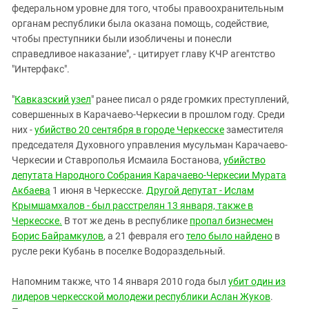
федеральном уровне для того, чтобы правоохранительным
органам республики была оказана помощь, содействие,
чтобы преступники были изобличены и понесли
справедливое наказание", - цитирует главу КЧР агентство
"Интерфакс".
"
Кавказский узел
" ранее писал о ряде громких преступлений,
совершенных в Карачаево-Черкесии в прошлом году. Среди
них -
убийство 20 сентября в городе Черкесске
заместителя
председателя Духовного управления мусульман Карачаево-
Черкесии и Ставрополья Исмаила Бостанова,
убийство
депутата Народного Собрания Карачаево-Черкесии Мурата
Акбаева
1 июня в Черкесске.
Другой депутат - Ислам
Крымшамхалов - был расстрелян 13 января, также в
Черкесске.
В тот же день в республике
пропал бизнесмен
Борис Байрамкулов
, а 21 февраля его
тело было найдено
в
русле реки Кубань в поселке Водораздельный.
Напомним также, что 14 января 2010 года был
убит один из
лидеров черкесской молодежи республики Аслан Жуков
.