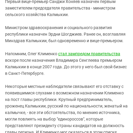
Южный Кавказ
Первый вице-премьер Санджи Хоняев назначен первым
заместителем председателя правительства - министром
ЮФО
сельского хозяйства Калмыкии.
Министром здравоохранения и социального развития
республики назначен Эрдни Шогджиев. Ранее он, возглавляя
Минздрав Калмыкии, был одновременно и вице-премьером.
Напомним, Олег Клименко
стал зампредом правительства
вскоре после назначения Владимира Сенглеева премьером
Калмыкии в конце 2007 года. До этого у него был свой бизнес
в Санкт-Петербурге.
Некоторые местные наблюдатели связывают его отставку с
появившимися слухами о возможном назначении Клименко
на пост главы республики. Крупный предприниматель,
уроженец Калмыкии, русский по национальности, женатый на
калмычке, - все эти обстоятельства, по мнению источника,
могли повлиять на выбор "единороссов", которые
представляют президенту страны кандидатов на должность
главы региона. И Клименко мог оказаться в этом списке.