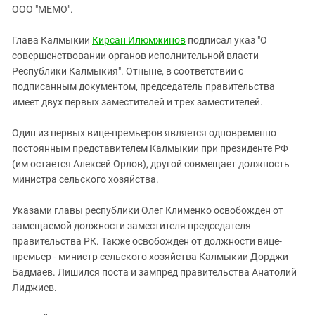
ЗАСТАВЛЯЕТ
ООО "МЕМО".
Дагестан
КАВКАЗ ЗА ПАЛЕСТИНУ
Ингушетия
ИНАКОМЫСЛИЕ В ЧЕЧНЕ
Глава Калмыкии
Кирсан Илюмжинов
подписал указ "О
совершенствовании органов исполнительной власти
Кабардино-Балкария
ПРЕСЛЕДОВАНИЕ АКТИВИСТОВ
Республики Калмыкия". Отныне, в соответствии с
МОБИЛИЗАЦИЯ И ПРОТЕСТЫ
Калмыкия
подписанным документом, председатель правительства
Карачаево-Черкесия
имеет двух первых заместителей и трех заместителей.
Краснодарский край
Один из первых вице-премьеров является одновременно
Нагорный Карабах
постоянным представителем Калмыкии при президенте РФ
(им остается Алексей Орлов), другой совмещает должность
Российская Федерация
министра сельского хозяйства.
Ростовская область
Северная Осетия - Алания
Указами главы республики Олег Клименко освобожден от
замещаемой должности заместителя председателя
СКФО
правительства РК. Также освобожден от должности вице-
Ставропольский край
премьер - министр сельского хозяйства Калмыкии Дорджи
Бадмаев. Лишился поста и зампред правительства Анатолий
Чечня
Лиджиев.
Южная Осетия