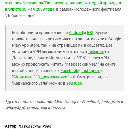
этно-рок-фестиваля
"Океан сострадания", который проходил
в Элисте 30 мая 2009 года
, в рамках молодежного фестиваля
"Доброе сердце".
Мы обновили приложения на
Android
и
IOS
! Будем
признательны за критику, идеи по развитию как в Google
Play/App Store, так и на страницах КУ в соцсетях. Без
установки VPN вы можете читать нас в
Telegram
(в
Дагестане, Чечне и Ингушетии – с VPN). Через VPN
можно продолжать читать "Кавказский узел" на сайте,
как обычно, и в соцсетях
Facebook
*,
Instagram
*,
"
ВКонтакте
", "
Одноклассники
" и
X
. Смотреть видео
"Кавказского узла" можно в
YouTube
.
* деятельность компании Meta (владеет Facebook, Instagram и
WhatsApp) запрещена в России.
Автор:
Кавказский Узел