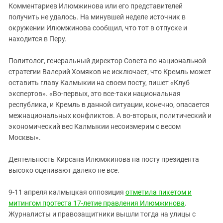
Комментариев Илюмжинова или его представителей
получить не удалось. На минувшей неделе источник в
окружении Илюмжинова сообщил, что тот в отпуске и
находится в Перу.
Политолог, генеральный директор Совета по национальной
стратегии Валерий Хомяков не исключает, что Кремль может
оставить главу Калмыкии на своем посту, пишет «Клуб
экспертов». «Во-первых, это все-таки национальная
республика, и Кремль в данной ситуации, конечно, опасается
межнациональных конфликтов. А во-вторых, политический и
экономический вес Калмыкии несоизмерим с весом
Москвы».
Деятельность Кирсана Илюмжинова на посту президента
высоко оценивают далеко не все.
9-11 апреля калмыцкая оппозиция
отметила пикетом и
митингом протеста 17-летие правления Илюмжинова
.
Журналисты и правозащитники вышли тогда на улицы с