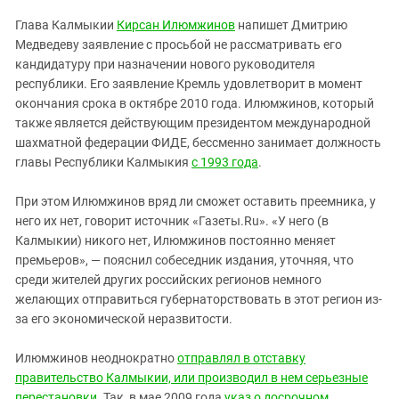
ЗАСТАВЛЯЕТ
Дагестан
Глава Калмыкии
Кирсан Илюмжинов
напишет Дмитрию
КАВКАЗ ЗА ПАЛЕСТИНУ
Ингушетия
Медведеву заявление с просьбой не рассматривать его
ИНАКОМЫСЛИЕ В ЧЕЧНЕ
кандидатуру при назначении нового руководителя
Кабардино-Балкария
ПРЕСЛЕДОВАНИЕ АКТИВИСТОВ
республики. Его заявление Кремль удовлетворит в момент
МОБИЛИЗАЦИЯ И ПРОТЕСТЫ
Калмыкия
окончания срока в октябре 2010 года. Илюмжинов, который
также является действующим президентом международной
Карачаево-Черкесия
шахматной федерации ФИДЕ, бессменно занимает должность
Краснодарский край
главы Республики Калмыкия
с 1993 года
.
Нагорный Карабах
При этом Илюмжинов вряд ли сможет оставить преемника, у
Российская Федерация
него их нет, говорит источник «Газеты.Ru». «У него (в
Ростовская область
Калмыкии) никого нет, Илюмжинов постоянно меняет
премьеров», — пояснил собеседник издания, уточняя, что
Северная Осетия - Алания
среди жителей других российских регионов немного
СКФО
желающих отправиться губернаторствовать в этот регион из-
за его экономической неразвитости.
Ставропольский край
Чечня
Илюмжинов неоднократно
отправлял в отставку
Южная Осетия
правительство Калмыкии, или производил в нем серьезные
перестановки
. Так, в мае 2009 года
указ о досрочном