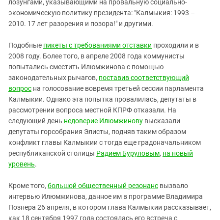
лозунгами, указывающими на провальную социально-
экономическую политику президента: "Калмыкия: 1993 –
2010. 17 лет разорения и позора!" и другими.
Подобные
пикеты с требованиями отставки
проходили и в
2008 году. Более того, в апреле 2008 года коммунисты
попытались сместить Илюмжинова с помощью
законодательных рычагов,
поставив соответствующий
вопрос
на голосование вовремя третьей сессии парламента
Калмыкии. Однако эта попытка провалилась, депутаты в
рассмотрении вопроса местной КПРФ отказали. На
следующий день
недоверие Илюмжинову
высказали
депутаты горсобрания Элисты, подняв таким образом
конфликт главы Калмыкии с тогда еще градоначальником
республиканской столицы
Радием Буруловым
,
на новый
уровень
.
Кроме того,
большой общественный резонанс
вызвало
интервью Илюмжинова, данное им в программе Владимира
Познера 26 апреля, в котором глава Калмыкии рассказывает,
как 18 сентября 1997 года состоялась его встреча с