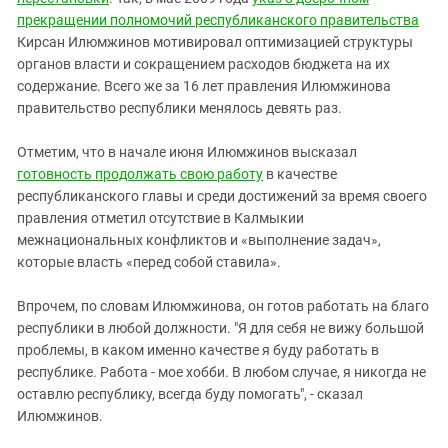
Южный Кавказ
прекращении полномочий республиканского правительства
ЮФО
Кирсан Илюмжинов мотивировал оптимизацией структуры
органов власти и сокращением расходов бюджета на их
содержание. Всего же за 16 лет правления Илюмжинова
правительство республики менялось девять раз.
Отметим, что в начале июня Илюмжинов высказал
готовность продолжать свою работу
в качестве
республиканского главы и среди достижений за время своего
правления отметил отсутствие в Калмыкии
межнациональных конфликтов и «выполнение задач»,
которые власть «перед собой ставила».
Впрочем, по словам Илюмжинова, он готов работать на благо
республики в любой должности. "Я для себя не вижу большой
проблемы, в каком именно качестве я буду работать в
республике. Работа - мое хобби. В любом случае, я никогда не
оставлю республику, всегда буду помогать", - сказал
Илюмжинов.