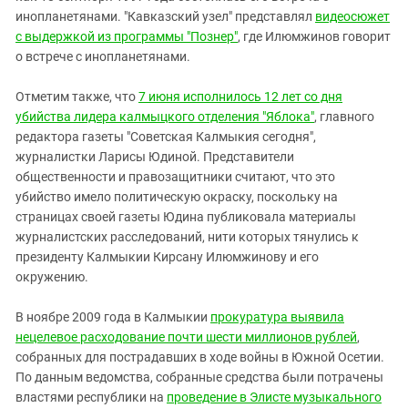
инопланетянами. "Кавказский узел" представлял
видеосюжет
с выдержкой из программы "Познер"
, где Илюмжинов говорит
о встрече с инопланетянами.
Отметим также, что
7 июня исполнилось 12 лет со дня
убийства лидера калмыцкого отделения "Яблока"
, главного
редактора газеты "Советская Калмыкия сегодня",
журналистки Ларисы Юдиной. Представители
общественности и правозащитники считают, что это
убийство имело политическую окраску, поскольку на
страницах своей газеты Юдина публиковала материалы
журналистских расследований, нити которых тянулись к
президенту Калмыкии Кирсану Илюмжинову и его
окружению.
В ноябре 2009 года в Калмыкии
прокуратура выявила
нецелевое расходование почти шести миллионов рублей
,
собранных для пострадавших в ходе войны в Южной Осетии.
По данным ведомства, собранные средства были потрачены
властями республики на
проведение в Элисте музыкального