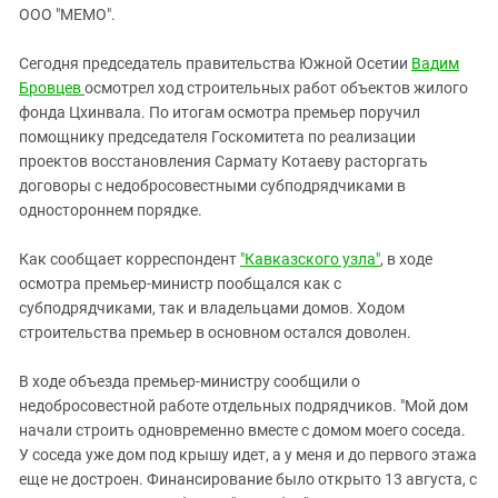
ЗАСТАВЛЯЕТ
ООО "МЕМО".
Дагестан
КАВКАЗ ЗА ПАЛЕСТИНУ
Ингушетия
ИНАКОМЫСЛИЕ В ЧЕЧНЕ
Сегодня председатель правительства Южной Осетии
Вадим
Бровцев
Кабардино-Балкария
осмотрел ход строительных работ объектов жилого
ПРЕСЛЕДОВАНИЕ АКТИВИСТОВ
фонда Цхинвала. По итогам осмотра премьер поручил
МОБИЛИЗАЦИЯ И ПРОТЕСТЫ
Калмыкия
помощнику председателя Госкомитета по реализации
Карачаево-Черкесия
проектов восстановления Сармату Котаеву расторгать
договоры с недобросовестными субподрядчиками в
Краснодарский край
одностороннем порядке.
Нагорный Карабах
Как сообщает корреспондент
"Кавказского узла"
, в ходе
Российская Федерация
осмотра премьер-министр пообщался как с
Ростовская область
субподрядчиками, так и владельцами домов. Ходом
Северная Осетия - Алания
строительства премьер в основном остался доволен.
СКФО
В ходе объезда премьер-министру сообщили о
Ставропольский край
недобросовестной работе отдельных подрядчиков. "Мой дом
начали строить одновременно вместе с домом моего соседа.
Чечня
У соседа уже дом под крышу идет, а у меня и до первого этажа
Южная Осетия
еще не достроен. Финансирование было открыто 13 августа, с