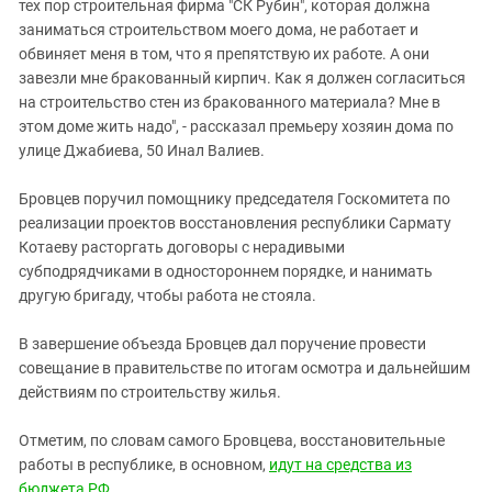
Южный Кавказ
тех пор строительная фирма "СК Рубин", которая должна
заниматься строительством моего дома, не работает и
ЮФО
обвиняет меня в том, что я препятствую их работе. А они
завезли мне бракованный кирпич. Как я должен согласиться
на строительство стен из бракованного материала? Мне в
этом доме жить надо", - рассказал премьеру хозяин дома по
улице Джабиева, 50 Инал Валиев.
Бровцев поручил помощнику председателя Госкомитета по
реализации проектов восстановления республики Сармату
Котаеву расторгать договоры с нерадивыми
субподрядчиками в одностороннем порядке, и нанимать
другую бригаду, чтобы работа не стояла.
В завершение объезда Бровцев дал поручение провести
совещание в правительстве по итогам осмотра и дальнейшим
действиям по строительству жилья.
Отметим, по словам самого Бровцева, восстановительные
работы в республике, в основном,
идут на средства из
бюджета РФ
.