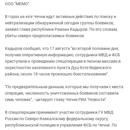
ЗАСТАВЛЯЕТ
ООО "МЕМО".
Дагестан
КАВКАЗ ЗА ПАЛЕСТИНУ
Ингушетия
ИНАКОМЫСЛИЕ В ЧЕЧНЕ
В горах на юге Чечни идут активные действия по поиску и
нейтрализации обнаруженной сегодня группы боевиков,
Кабардино-Балкария
ПРЕСЛЕДОВАНИЕ АКТИВИСТОВ
заявил глава республики Рамзан Кадыров. По его словам,
МОБИЛИЗАЦИЯ И ПРОТЕСТЫ
Калмыкия
убиты семеро предполагаемых боевиков.
Карачаево-Черкесия
Кадыров сообщил, что 17 августа "во второй половине дня,
Краснодарский край
получив оперативную информацию, сотрудники МВД и ФСБ
Нагорный Карабах
приступили к проведению спецоперации в лесном массиве в
окрестностях населенного пункта Дуц-Хоте Веденского
Российская Федерация
района, около 18 часов произошло боестолкновение".
Ростовская область
Северная Осетия - Алания
"По предварительным данным, которые мы получаем с места
операции, численность уничтоженных боевиков составила
СКФО
семь человек", - цитирует главу Чечни РИА "Новости".
Ставропольский край
В спецоперации принимают участие сотрудники ГУ МВД
Чечня
России по Северо-Кавказскому федеральному округу,
Южная Осетия
республиканской полиции и управления ФСБ по Чечне. По