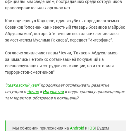
Южный Кавказ
официальным сведениям, пострадавших среди сотрудников
правоохранительных органов нет.
ЮФО
Как подчеркнул Кадыров, один из убитых предполагаемых
боевиков "опознан как известный главарь боевиков Майрбек
Абдусаламов", который "в течение нескольких лет являлся
заместителем Муслима Гакаева", передает "Интерфакс".
Согласно заявлению главы Чечни, "Гакаев и Абдусаламов
занимались не только организацией покушений на
военнослужащих и сотрудников милиции, но и готовили
террористов-смертников".
"
Кавказский узел
" продолжает отслеживать развитие
ситуации в
Чечне
и
Ингушетии
и ведет хронику происходящих
там терактов, обстрелов и похищений.
Мы обновили приложения на
Android
и
IOS
! Будем