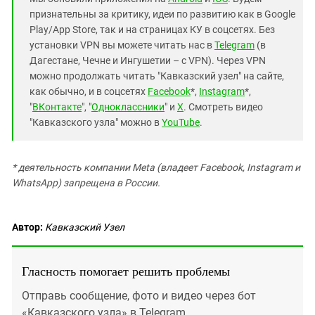
Южный Кавказ
признательны за критику, идеи по развитию как в Google
ЮФО
Play/App Store, так и на страницах КУ в соцсетях. Без
установки VPN вы можете читать нас в
Telegram
(в
Дагестане, Чечне и Ингушетии – с VPN). Через VPN
можно продолжать читать "Кавказский узел" на сайте,
как обычно, и в соцсетях
Facebook
*,
Instagram
*,
"
ВКонтакте
", "
Одноклассники
" и
X
. Смотреть видео
"Кавказского узла" можно в
YouTube
.
* деятельность компании Meta (владеет Facebook, Instagram и
WhatsApp) запрещена в России.
Автор:
Кавказский Узел
Гласность помогает решить проблемы
Отправь сообщение, фото и видео через бот
«Кавказского узла» в Telegram