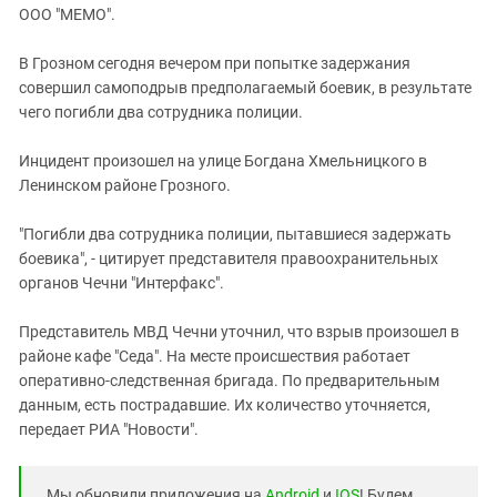
ЗАСТАВЛЯЕТ
ООО "МЕМО".
Дагестан
КАВКАЗ ЗА ПАЛЕСТИНУ
Ингушетия
ИНАКОМЫСЛИЕ В ЧЕЧНЕ
В Грозном сегодня вечером при попытке задержания
совершил самоподрыв предполагаемый боевик, в результате
Кабардино-Балкария
ПРЕСЛЕДОВАНИЕ АКТИВИСТОВ
чего погибли два сотрудника полиции.
МОБИЛИЗАЦИЯ И ПРОТЕСТЫ
Калмыкия
Карачаево-Черкесия
Инцидент произошел на улице Богдана Хмельницкого в
Ленинском районе Грозного.
Краснодарский край
Нагорный Карабах
"Погибли два сотрудника полиции, пытавшиеся задержать
боевика", - цитирует представителя правоохранительных
Российская Федерация
органов Чечни "Интерфакс".
Ростовская область
Северная Осетия - Алания
Представитель МВД Чечни уточнил, что взрыв произошел в
районе кафе "Седа". На месте происшествия работает
СКФО
оперативно-следственная бригада. По предварительным
Ставропольский край
данным, есть пострадавшие. Их количество уточняется,
передает РИА "Новости".
Чечня
Южная Осетия
Мы обновили приложения на
Android
и
IOS
! Будем