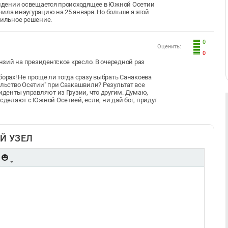
евидении освещается происходящее в Южной Осетии
ила инаугурацию на 25 января. Но больше я этой
вильное решение.
0
Оценить:
0
ензий на президентское кресло. В очередной раз
борах! Не проще ли тогда сразу выбрать Санакоева
ельство Осетии" при Саакашвили? Результат все
иденты управляют из Грузии, что другим. Думаю,
сделают с Южной Осетией, если, ни дай бог, придут
Й УЗЕЛ