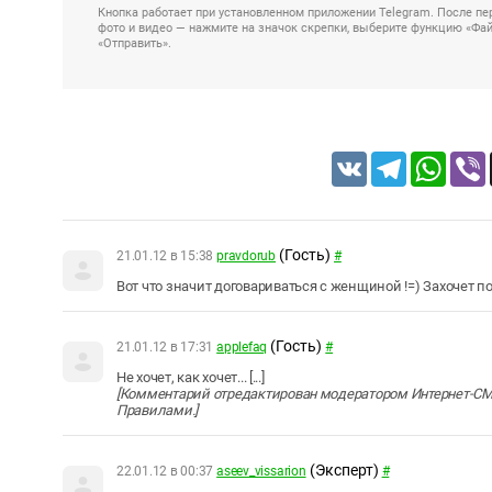
Кнопка работает при установленном приложении Telegram. После пер
фото и видео — нажмите на значок скрепки, выберите функцию «Файл
«Отправить».
VK
Telegram
Whats
(Гость)
21.01.12 в 15:38
pravdorub
#
Вот что значит договариваться с женщиной !=) Захочет по
(Гость)
21.01.12 в 17:31
applefaq
#
Не хочет, как хочет... [...]
[Комментарий отредактирован модератором Интернет-СМ
Правилами.]
(Эксперт)
22.01.12 в 00:37
aseev_vissarion
#