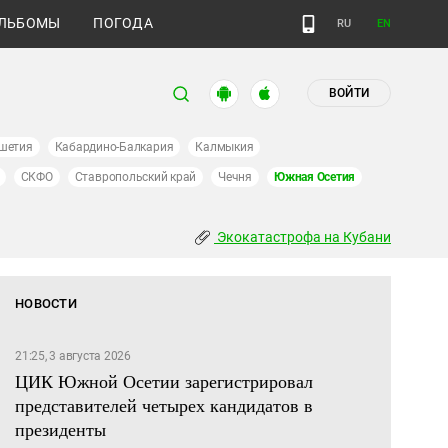
ЛЬБОМЫ
ПОГОДА
RU
EN
ВОЙТИ
шетия
Кабардино-Балкария
Калмыкия
СКФО
Ставропольский край
Чечня
Южная Осетия
Экокатастрофа на Кубани
НОВОСТИ
21:25, 3 августа 2026
ЦИК Южной Осетии зарегистрировал
представителей четырех кандидатов в
президенты