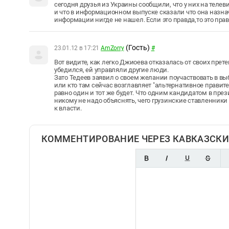
сегодня друзья из Украины сообщили, что у них на тел
и что в информационном выпуске сказали что она назнач
информации нигде не нашел. Если это правда,то это пра
(Гость)
23.01.12 в 17:21
AmZorry
#
Вот видите, как легко Джиоева отказалась от своих прет
убедился, ей управляли другие люди.
Зато Тедеев заявил о своем желании поучаствовать в вы
или кто там сейчас возглавляет "альтернативное правит
равно один и тот же будет. Что одним кандидатом в през
никому не надо объяснять, чего грузинские ставленники 
к власти.
КОММЕНТИРОВАНИЕ ЧЕРЕЗ КАВКАЗСКИ