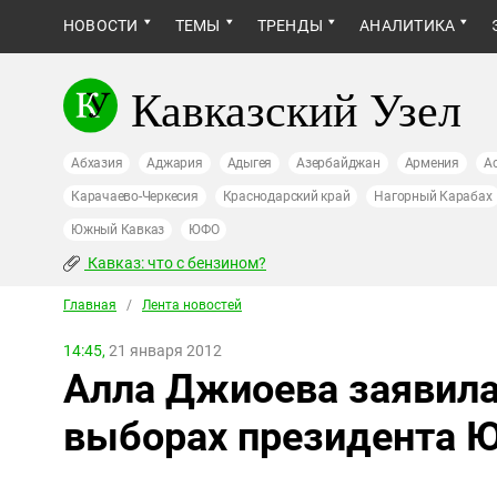
НОВОСТИ
ТЕМЫ
ТРЕНДЫ
АНАЛИТИКА
Кавказский Узел
Абхазия
Аджария
Адыгея
Азербайджан
Армения
А
Карачаево-Черкесия
Краснодарский край
Нагорный Карабах
Южный Кавказ
ЮФО
Кавказ: что с бензином?
Главная
/
Лента новостей
14:45,
21 января 2012
Алла Джиоева заявила 
выборах президента 