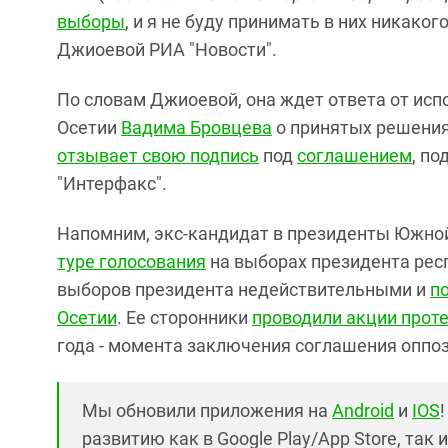
выборы
, и я не буду принимать в них никаког
Джиоевой РИА "Новости".
По словам Джиоевой, она ждет ответа от ис
Осетии
Вадима Бровцева
о принятых решения
отзывает свою подпись
под
соглашением
, п
"Интерфакс".
Напомним, экс-кандидат в президенты Южно
туре голосования
на выборах президента респ
выборов президента недействительными и
п
Осетии
. Ее сторонники
проводили акции проте
года - момента заключения соглашения оппо
Мы обновили приложения на
Android
и
IOS
развитию как в Google Play/App Store, так 