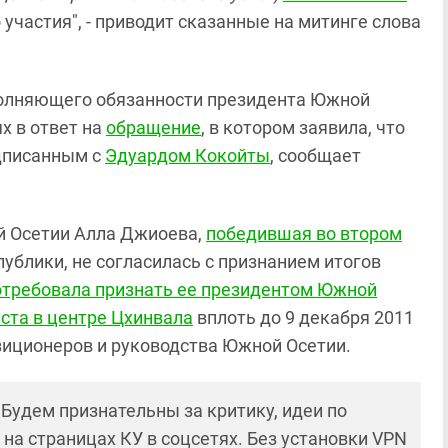
о участия", - приводит сказанные на митинге слова
полняющего обязанности президента Южной
х в ответ на
обращение
, в котором заявила, что
одписанным с
Эдуардом Кокойты
, сообщает
й Осетии Алла Джиоева,
победившая во втором
ублики, не согласилась с признанием итогов
отребовала признать ее президентом Южной
ста в центре Цхинвала
вплоть до 9 декабря 2011
зиционеров и руководства Южной Осетии.
! Будем признательны за критику, идеи по
и на страницах КУ в соцсетях. Без установки VPN