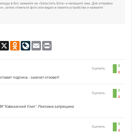
ехода в бот, нажмите на «Запустить бота» и напишите нам. Для отправки
», затем отметьте фото или видео в памяти устройства и нажмите
App
Viber
X
Odnoklassniki
LiveJournal
Email
Print
0
Оценить:
0
ставит подпись - захочет отзовет!
0
Оценить:
0
И "Кавказский Узел". Реклама запрещена
0
Оценить:
0