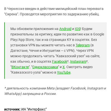
Южный Кавказ
ЮФО
В Черкесске введен в действие милицейский план перехвата
"Сирена". Проводятся мероприятия по задержанию убийц.
Мы обновили приложения на
Android
и
IOS
! Будем
признательны за критику, идеи по развитию как в Google
Play/App Store, так и на страницах КУ в соцсетях. Без
установки VPN вы можете читать нас в
Telegram
(в
Дагестане, Чечне и Ингушетии – с VPN). Через VPN
можно продолжать читать "Кавказский узел" на сайте,
как обычно, и в соцсетях
Facebook
*,
Instagram
*,
"
ВКонтакте
", "
Одноклассники
" и
X
. Смотреть видео
"Кавказского узла" можно в
YouTube
.
* деятельность компании Meta (владеет Facebook, Instagram и
WhatsApp) запрещена в России.
источник:
ИА "Интерфакс"