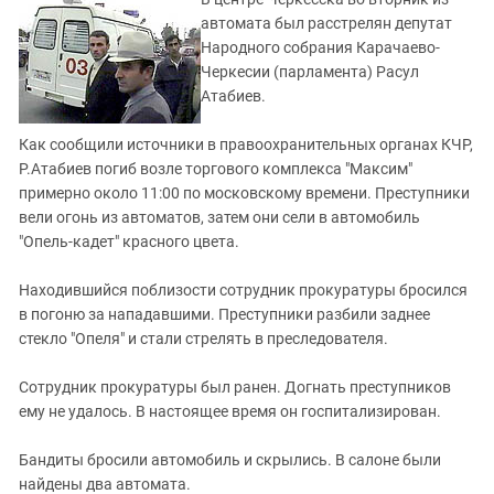
ЗАСТАВЛЯЕТ
Дагестан
автомата был расстрелян депутат
КАВКАЗ ЗА ПАЛЕСТИНУ
Народного собрания Карачаево-
Ингушетия
ИНАКОМЫСЛИЕ В ЧЕЧНЕ
Черкесии (парламента) Расул
Кабардино-Балкария
ПРЕСЛЕДОВАНИЕ АКТИВИСТОВ
Атабиев.
МОБИЛИЗАЦИЯ И ПРОТЕСТЫ
Калмыкия
Как сообщили источники в правоохранительных органах КЧР,
Карачаево-Черкесия
Р.Атабиев погиб возле торгового комплекса "Максим"
Краснодарский край
примерно около 11:00 по московскому времени. Преступники
вели огонь из автоматов, затем они сели в автомобиль
Нагорный Карабах
"Опель-кадет" красного цвета.
Российская Федерация
Находившийся поблизости сотрудник прокуратуры бросился
Ростовская область
в погоню за нападавшими. Преступники разбили заднее
Северная Осетия - Алания
стекло "Опеля" и стали стрелять в преследователя.
СКФО
Сотрудник прокуратуры был ранен. Догнать преступников
Ставропольский край
ему не удалось. В настоящее время он госпитализирован.
Чечня
Бандиты бросили автомобиль и скрылись. В салоне были
Южная Осетия
найдены два автомата.