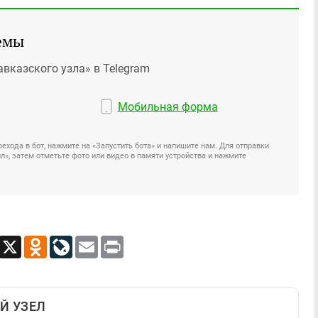
емы
авказского узла» в Telegram
Мобильная форма
ехода в бот, нажмите на «Запустить бота» и напишите нам. Для отправки
», затем отметьте фото или видео в памяти устройства и нажмите
App
Viber
X
Odnoklassniki
LiveJournal
Email
Print
Й УЗЕЛ