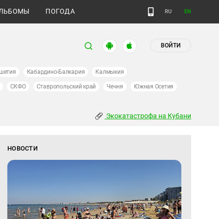
ЛЬБОМЫ
ПОГОДА
RU
EN
ВОЙТИ
шетия
Кабардино-Балкария
Калмыкия
СКФО
Ставропольский край
Чечня
Южная Осетия
Экокатастрофа на Кубани
НОВОСТИ