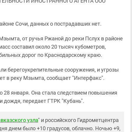
ЯТЕЛЬНОСТИ ИНОСТРАННОГО АГЕНТА ООО
айоне Сочи, данных о пострадавших нет.
Мзымта, от ручья Ржаной до реки Пслух в районе
асс составил около 20 тысяч кубометров,
бильных дорог по Краснодарскому краю.
али берегоукрепительные сооружения, и угрозы
ет в реку Мзымта, сообщает "Интерфакс".
до 28 января. Она стала следствием повышения
и дождя, передает ГТРК "Кубань".
вказского узла
" и российского Гидрометцентра
одня днем было +10 градусов, облачно. Ночью +9,