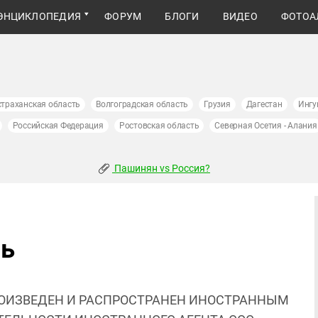
ЭНЦИКЛОПЕДИЯ
ФОРУМ
БЛОГИ
ВИДЕО
ФОТОА
страханская область
Волгоградская область
Грузия
Дагестан
Ингу
Российская Федерация
Ростовская область
Северная Осетия - Алания
Пашинян vs Россия?
ль
ОИЗВЕДЕН И РАСПРОСТРАНЕН ИНОСТРАННЫМ