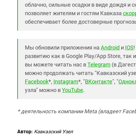
облачно, сильные осадки в виде дождя и 
позволяет жителям и гостям Кавказа
скор
обеспечивает более достоверные прогнозы
Мы обновили приложения на
Android
и
IOS
развитию как в Google Play/App Store, так 
вы можете читать нас в
Telegram
(в Дагест
можно продолжать читать "Кавказский узел"
Facebook
*,
Instagram
*, "
ВКонтакте
", "
Однок
узла" можно в
YouTube
.
* деятельность компании Meta (владеет Faceb
Автор:
Кавказский Узел