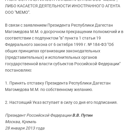
ЗАСТАВЛЯЕТ
Дагестан
ЛИБО КАСАЕТСЯ ДЕЯТЕЛЬНОСТИ ИНОСТРАННОГО АГЕНТА
КАВКАЗ ЗА ПАЛЕСТИНУ
ООО "МЕМО".
Ингушетия
ИНАКОМЫСЛИЕ В ЧЕЧНЕ
Кабардино-Балкария
ПРЕСЛЕДОВАНИЕ АКТИВИСТОВ
В связи с заявлением Президента Республики Дагестан
МОБИЛИЗАЦИЯ И ПРОТЕСТЫ
Магомедова М.М. о досрочном прекращении полномочий и в
Калмыкия
соответствии с подпунктом "в" пункта 1 статьи 19
Карачаево-Черкесия
Федерального закона от 6 октября 1999 г. № 184-ФЗ "Об
Краснодарский край
общих принципах организации законодательных
(представительных) и исполнительных органов
Нагорный Карабах
государственной власти субъектов Российской Федерации"
Российская Федерация
постановляю:
Ростовская область
1. Принять отставку Президента Республики Дагестан
Северная Осетия - Алания
Магомедова М.М. по собственному желанию.
СКФО
2. Настоящий Указ вступает в силу со дня его подписания.
Ставропольский край
Чечня
Президент Российской Федерации
В.В. Путин
Москва, Кремль
Южная Осетия
28 января 2013 года