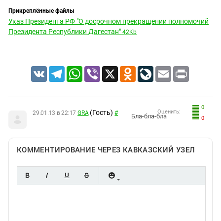
Прикреплённые файлы
Указ Президента РФ "О досрочном прекращении полномочий
Президента Республики Дагестан"
42Kb
VK
Telegram
WhatsApp
Viber
X
Odnoklassniki
LiveJournal
Email
Print
0
(Гость)
Оценить:
29.01.13 в 22:17
GRA
#
Бла-бла-бла
0
КОММЕНТИРОВАНИЕ ЧЕРЕЗ КАВКАЗСКИЙ УЗЕЛ