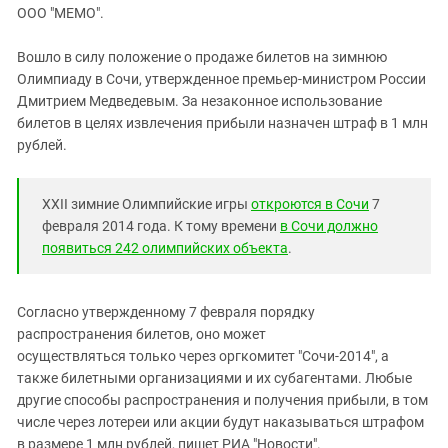
ЗАСТАВЛЯЕТ
ООО "МЕМО".
Дагестан
КАВКАЗ ЗА ПАЛЕСТИНУ
Ингушетия
ИНАКОМЫСЛИЕ В ЧЕЧНЕ
Вошло в силу положение о продаже билетов на зимнюю
Олимпиаду в Сочи, утвержденное премьер-министром России
Кабардино-Балкария
ПРЕСЛЕДОВАНИЕ АКТИВИСТОВ
Дмитрием Медведевым. За незаконное использование
МОБИЛИЗАЦИЯ И ПРОТЕСТЫ
Калмыкия
билетов в целях извлечения прибыли назначен штраф в 1 млн
Карачаево-Черкесия
рублей.
Краснодарский край
Нагорный Карабах
XXII зимние Олимпийские игры
откроются в Сочи
7
февраля 2014 года. К тому времени
в Сочи должно
Российская Федерация
появиться 242 олимпийских объекта
.
Ростовская область
Северная Осетия - Алания
Согласно утвержденному 7 февраля порядку
СКФО
распространения билетов, оно может
осуществляться только через оргкомитет "Сочи-2014", а
Ставропольский край
также билетными организациями и их субагентами. Любые
Чечня
другие способы распространения и получения прибыли, в том
Южная Осетия
числе через лотереи или акции будут наказываться штрафом
в размере 1 млн рублей, пишет РИА "Новости".