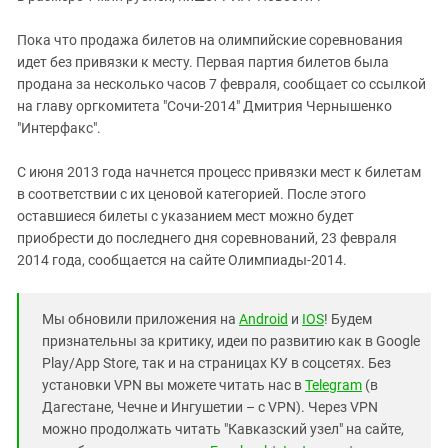
Южный Кавказ
ЮФО
Пока что продажа билетов на олимпийские соревнования
идет без привязки к месту. Первая партия билетов была
продана за несколько часов 7 февраля, сообщает со ссылкой
на главу оргкомитета "Сочи-2014" Дмитрия Чернышенко
"Интерфакс".
С июня 2013 года начнется процесс привязки мест к билетам
в соответствии с их ценовой категорией. После этого
оставшиеся билеты с указанием мест можно будет
приобрести до последнего дня соревнований, 23 февраля
2014 года, сообщается на сайте Олимпиады-2014.
Мы обновили приложения на
Android
и
IOS
! Будем
признательны за критику, идеи по развитию как в Google
Play/App Store, так и на страницах КУ в соцсетях. Без
установки VPN вы можете читать нас в
Telegram
(в
Дагестане, Чечне и Ингушетии – с VPN). Через VPN
можно продолжать читать "Кавказский узел" на сайте,