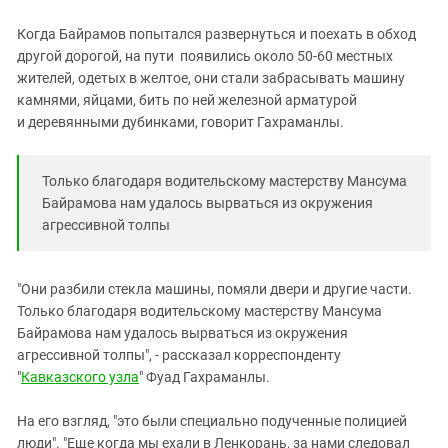
Южный Кавказ
Когда Байрамов попытался развернуться и поехать в обход
ЮФО
другой дорогой, на пути появились около 50-60 местных
жителей, одетых в желтое, они стали забрасывать машину
камнями, яйцами, бить по ней железной арматурой
и деревянными дубинками, говорит Гахраманлы.
Только благодаря водительскому мастерству Мансума
Байрамова нам удалось вырваться из окружения
агрессивной толпы
"Они разбили стекла машины, помяли двери и другие части.
Только благодаря водительскому мастерству Мансума
Байрамова нам удалось вырваться из окружения
агрессивной толпы", - рассказал корреспонденту
"
Кавказского узла
" Фуад Гахраманлы.
На его взгляд, "это были специально подученные полицией
люди". "Еще когда мы ехали в Ленкорань, за нами следовал