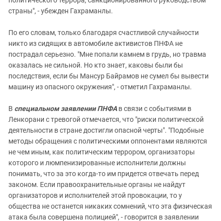
политического террора, санкционированного руководством
страны", - убежден Гахраманлы.
По его словам, только благодаря счастливой случайности
никто из сидящих в автомобиле активистов ПНФА не
пострадал серьезно. "Мне попали камнем в грудь, но травма
оказалась не сильной. Но кто знает, каковы были бы
последствия, если бы Мансур Байрамов не сумел бы вывести
машину из опасного окружения", - отметил Гахраманлы.
В
специальном заявлении ПНФА
в связи с событиями в
Ленкорани с тревогой отмечается, что "риски политической
деятельности в стране достигли опасной черты". "Подобные
методы обращения с политическими оппонентами являются
не чем иным, как политическим террором, организаторы
которого и люмпенизированные исполнители должны
понимать, что за это когда-то им придется отвечать перед
законом. Если правоохранительные органы не найдут
организаторов и исполнителей этой провокации, то у
общества не останется никаких сомнений, что эта физическая
атака была совершена полицией", - говорится в заявлении