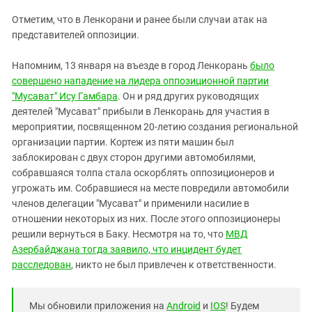
Отметим, что в Ленкорани и ранее были случаи атак на
представителей оппозиции.
Напомним, 13 января на въезде в город Ленкорань
было
совершено нападение на лидера оппозиционной партии
"Мусават" Ису Гамбара
. Он и ряд других руководящих
деятелей "Мусават" прибыли в Ленкорань для участия в
мероприятии, посвященном 20-летию создания региональной
организации партии. Кортеж из пяти машин был
заблокирован с двух сторон другими автомобилями,
собравшаяся толпа стала оскорблять оппозиционеров и
угрожать им. Собравшиеся на месте повредили автомобили
членов делегации "Мусават" и применили насилие в
отношении некоторых из них. После этого оппозиционеры
решили вернуться в Баку. Несмотря на то, что
МВД
Азербайджана тогда заявило, что инцидент будет
расследован
, никто не был привлечен к ответственности.
Мы обновили приложения на
Android
и
IOS
! Будем