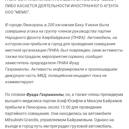
ЗАСТАВЛЯЕТ
Дагестан
ЛИБО КАСАЕТСЯ ДЕЯТЕЛЬНОСТИ ИНОСТРАННОГО АГЕНТА
КАВКАЗ ЗА ПАЛЕСТИНУ
ООО "МЕМО".
Ингушетия
ИНАКОМЫСЛИЕ В ЧЕЧНЕ
Кабардино-Балкария
ПРЕСЛЕДОВАНИЕ АКТИВИСТОВ
В городе Ленкорань в 200 км южнее Баку 9 июня была
МОБИЛИЗАЦИЯ И ПРОТЕСТЫ
совершена атака на группу членов руководства партии
Калмыкия
Народного фронта Азербайджана (ПНФА). Автомобиль, на
Карачаево-Черкесия
котором они прибыли в город для проведения совещания
Краснодарский край
местной организации ПНФА, был поврежден, сами активисты
также пострадали, мероприятие сорвано, сообщил
Нагорный Карабах
заместитель председателя ПНФА Фуад
Российская Федерация
Гахраманлы. Активисты информировали о произошедшем
дежурную часть МВД, полицейские инцидент пока не
Ростовская область
комментируют.
Северная Осетия - Алания
СКФО
По словам
Фуада Гахраманлы
, он, а также члены президиума
высшего меджлиса партии Асиф Юсифли и Мансум Байрамов
Ставропольский край
прибыли в Ленкорань около 13.00 для проведения
Чечня
партийного совещания. Они находились на автомобиле
Mitsubishi Grandis, управляемом Байрамовым. Однако на
Южная Осетия
въезде в город путь им преградил грузовой автомобиль.