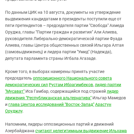
По данным ЦИК на 10 августа, документы на утверждение
выдвижения кандидатами в президенты поступили еще от
пяти претендентов – председателя партии "Свобода" Ахмеда
Оруджа, главы "Партии граждан и развития" Али Алиева,
руководителя Либерально-демократической партии Фуада
Алиева, главы Центра общественных связей Ильгара Алтая
(самовыдвиженец) и лидера партии "Умид" (Надежда),
депутата парламента страны Игбала Агазаде.
Кроме того, в выборах намерены принять участие
председатель
оппозиционного Национального совета
демократических сил
Рустам Ибрагимбеков
,
лидер партии
"Мусават"
Иса Гамбар, содержащийся под стражей
лидер
движения "Республиканская альтернатива"
Ильгар Мамедов
и
глава Центра исследований "Восток-Запад"
Арастун
Оруджлу
.
Напомним, лидеры оппозиционных партий и движений
Азербайджана
считают нелегитимным выдвижение Ильхама