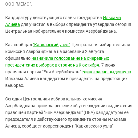
ЗАСТАВЛЯЕТ
ООО "МЕМО".
Дагестан
КАВКАЗ ЗА ПАЛЕСТИНУ
Ингушетия
ИНАКОМЫСЛИЕ В ЧЕЧНЕ
Кандидатуру действующего главы государства
Ильхама
Алиева
Кабардино-Балкария
для участия в выборах президента утвердила сегодня
ПРЕСЛЕДОВАНИЕ АКТИВИСТОВ
Центральная избирательная комиссия Азербайджана.
МОБИЛИЗАЦИЯ И ПРОТЕСТЫ
Калмыкия
Карачаево-Черкесия
Как сообщал
"Кавказский узел"
, Центральная избирательная
комиссия Азербайджана на заседании 2 августа
Краснодарский край
официально
назначила голосование на очередных
Нагорный Карабах
президентских выборах в стране на 9 октября
. 7 июня
правящая партия "Ени Азербайджан"
единогласно выдвинула
Российская Федерация
Ильхама Алиева кандидатом в президенты на предстоящих
Ростовская область
выборах.
Северная Осетия - Алания
Сегодня Центральная избирательная комиссия
СКФО
Азербайджана приняла решение об утверждении выдвижения
Ставропольский край
правящей партией "Ени Азербайджан" (ПЕА) кандидатуры ее
председателя и действующего президента страны Ильхама
Чечня
Алиева, сообщает корреспондент "Кавказского узла".
Южная Осетия