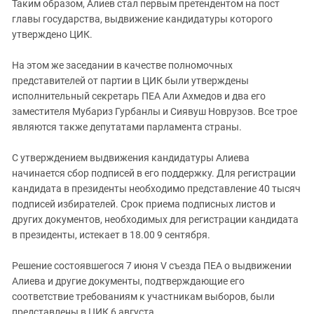
Южный Кавказ
Таким образом, Алиев стал первым претендентом на пост
главы государства, выдвижение кандидатуры которого
ЮФО
утверждено ЦИК.
На этом же заседании в качестве полномочных
представителей от партии в ЦИК были утверждены
исполнительный секретарь ПЕА Али Ахмедов и два его
заместителя Мубариз Гурбанлы и Сиявуш Новрузов. Все трое
являются также депутатами парламента страны.
С утверждением выдвижения кандидатуры Алиева
начинается сбор подписей в его поддержку. Для регистрации
кандидата в президенты необходимо представление 40 тысяч
подписей избирателей. Срок приема подписных листов и
других документов, необходимых для регистрации кандидата
в президенты, истекает в 18.00 9 сентября.
Решение состоявшегося 7 июня V съезда ПЕА о выдвижении
Алиева и другие документы, подтверждающие его
соответствие требованиям к участникам выборов, были
представлены в ЦИК 6 августа.