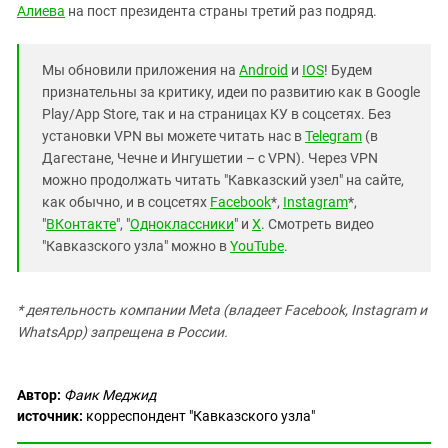
Алиева
на пост президента страны третий раз подряд.
Мы обновили приложения на
Android
и
IOS
! Будем
признательны за критику, идеи по развитию как в Google
Play/App Store, так и на страницах КУ в соцсетях. Без
установки VPN вы можете читать нас в
Telegram
(в
Дагестане, Чечне и Ингушетии – с VPN). Через VPN
можно продолжать читать "Кавказский узел" на сайте,
как обычно, и в соцсетях
Facebook
*,
Instagram
*,
"
ВКонтакте
", "
Одноклассники
" и
X
. Смотреть видео
"Кавказского узла" можно в
YouTube
.
* деятельность компании Meta (владеет Facebook, Instagram и
WhatsApp) запрещена в России.
Автор:
Фаик Меджид
источник:
корреспондент "Кавказского узла"