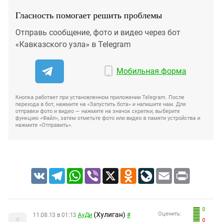
Гласность помогает решить проблемы
Отправь сообщение, фото и видео через бот
«Кавказского узла» в Telegram
Мобильная форма
Кнопка работает при установленном приложении Telegram. После
перехода в бот, нажмите на «Запустить бота» и напишите нам. Для
отправки фото и видео — нажмите на значок скрепки, выберите
функцию «Файл», затем отметьте фото или видео в памяти устройства и
нажмите «Отправить».
VK
Telegram
WhatsApp
Viber
X
Odnoklassniki
LiveJournal
Email
Print
0
(Хулиган)
Оценить:
11.08.13 в 01:13
АуДи
#
0