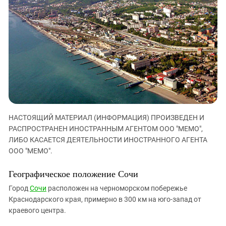
ЗАСТАВЛЯЕТ
Дагестан
КАВКАЗ ЗА ПАЛЕСТИНУ
Ингушетия
ИНАКОМЫСЛИЕ В ЧЕЧНЕ
Кабардино-Балкария
ПРЕСЛЕДОВАНИЕ АКТИВИСТОВ
МОБИЛИЗАЦИЯ И ПРОТЕСТЫ
Калмыкия
Карачаево-Черкесия
Краснодарский край
Нагорный Карабах
НАСТОЯЩИЙ МАТЕРИАЛ (ИНФОРМАЦИЯ) ПРОИЗВЕДЕН И
Российская Федерация
РАСПРОСТРАНЕН ИНОСТРАННЫМ АГЕНТОМ ООО "МЕМО",
Ростовская область
ЛИБО КАСАЕТСЯ ДЕЯТЕЛЬНОСТИ ИНОСТРАННОГО АГЕНТА
Северная Осетия - Алания
ООО "МЕМО".
СКФО
Географическое положение Сочи
Ставропольский край
Город
Сочи
расположен на черноморском побережье
Чечня
Краснодарского края, примерно в 300 км на юго-запад от
краевого центра.
Южная Осетия