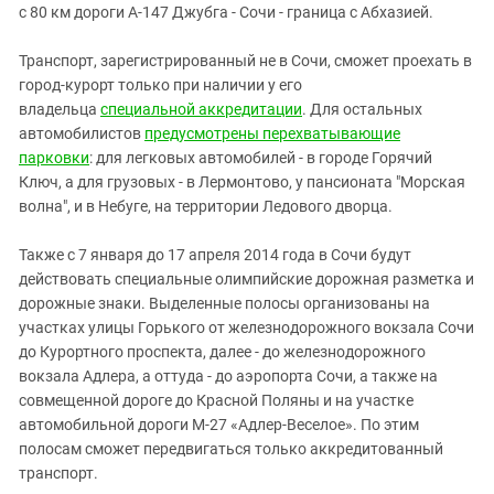
с
80
км дороги А-147 Джубга - Сочи - граница с Абхазией.
Транспорт, зарегистрированный не в Сочи, сможет проехать в
город-курорт только при наличии у его
владельца
специальной аккредитации
. Для остальных
автомобилистов
предусмотрены перехватывающие
парковки
: для легковых автомобилей - в городе Горячий
Ключ, а для грузовых - в Лермонтово, у пансионата "Морская
волна", и в Небуге, на территории Ледового дворца.
Также с 7 января до 17 апреля 2014 года в Сочи будут
действовать специальные олимпийские дорожная разметка и
дорожные знаки. Выделенные полосы организованы на
участках улицы Горького от железнодорожного вокзала Сочи
до Курортного проспекта, далее - до железнодорожного
вокзала Адлера, а оттуда - до аэропорта Сочи, а также на
совмещенной дороге до Красной Поляны и на участке
автомобильной дороги М-27 «Адлер-Веселое». По этим
полосам сможет передвигаться только аккредитованный
транспорт.