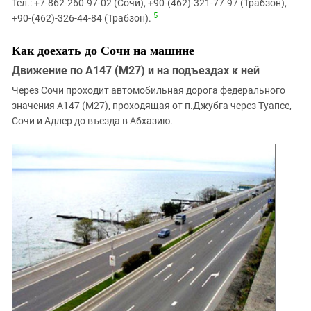
Тел.: +7-862-260-97-02 (Сочи), +90-(462)-321-77-97 (Трабзон),
5
+90-(462)-326-44-84 (Трабзон).
Как доехать до Сочи на машине
Движение по А147 (М27) и на подъездах к ней
Через Сочи проходит автомобильная дорога федерального
значения А147 (М27), проходящая от п.Джубга через Туапсе,
Сочи и Адлер до въезда в Абхазию.