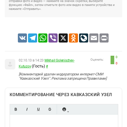
отправки фото и видео — нажмите на значок скрепки, выберите
функцию «Файл», затем отметьте фото или видео в памяти устройства и
нажмите «Отправить».
VK
Telegram
WhatsApp
Viber
X
Odnoklassniki
LiveJournal
Email
Print
0
Оценить:
02.10.13 в 14:23
Mikhail Golenischev-
0
(Гость)
Kutuzov
#
[Kомментарий удален модератором интернет-СМИ
"Кавказский Узел". Реклама запрещена Правилами]
КОММЕНТИРОВАНИЕ ЧЕРЕЗ КАВКАЗСКИЙ УЗЕЛ