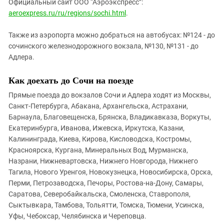
Официальный сайт ООО “
Аэроэкспресс
”:
aeroexpress
.
ru
/
ru
/regions/
sochi
.html
.
Также из аэропорта можно добраться на автобусах: №124 - до
сочинского железнодорожного вокзала, №130, №131 - до
Адлера.
Как доехать до Сочи на поезде
Прямые поезда до вокзалов Сочи и Адлера ходят из Москвы,
Санкт-Петербурга, Абакана, Архангельска, Астрахани,
Барнаула, Благовещенска, Брянска, Владикавказа, Воркуты,
Екатеринбурга, Иванова, Ижевска, Иркутска, Казани,
Калининграда, Киева, Кирова, Кисловодска, Костромы,
Красноярска, Кургана, Минеральных Вод, Мурманска,
Назрани, Нижневартовска, Нижнего Новгорода, Нижнего
Тагила, Нового Уренгоя, Новокузнецка, Новосибирска, Орска,
Перми, Петрозаводска, Печоры, Ростова-на-Дону, Самары,
Саратова, Северобайкальска, Смоленска, Ставрополя,
Сыктывкара, Тамбова, Тольятти, Томска, Тюмени, Усинска,
Уфы, Чебоксар, Челябинска и Череповца.