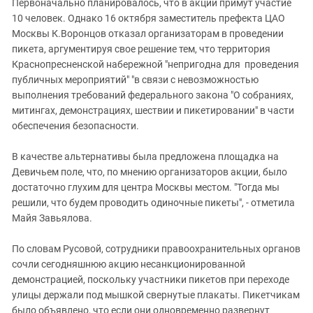
Первоначально планировалось, что в акции примут участие
10 человек. Однако 16 октября заместитель префекта ЦАО
Москвы К.Воронцов отказал организаторам в проведении
пикета, аргументируя свое решение тем, что территория
Краснопресненской набережной "непригодна для проведения
публичных мероприятий" "в связи с невозможностью
выполнения требований федерального закона "О собраниях,
митингах, демонстрациях, шествии и пикетировании" в части
обеспечения безопасности.
В качестве альтернативы была предложена площадка на
Девичьем поле, что, по мнению организаторов акции, было
достаточно глухим для центра Москвы местом. "Тогда мы
решили, что будем проводить одиночные пикеты", - отметила
Майя Завьялова.
По словам Русовой, сотрудники правоохранительных органов
сочли сегодняшнюю акцию несанкционированной
демонстрацией, поскольку участники пикетов при переходе
улицы держали под мышкой свернутые плакаты. Пикетчикам
было объявлено, что если они одновременно развернут