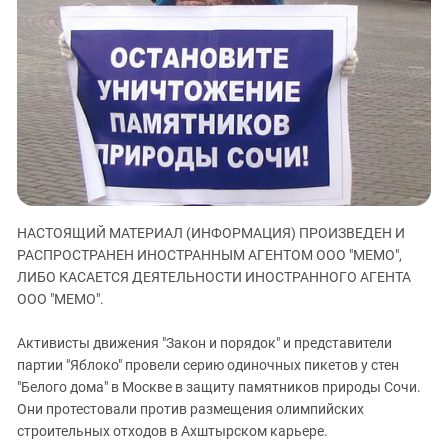
ЗАСТАВЛЯЕТ
Дагестан
КАВКАЗ ЗА ПАЛЕСТИНУ
Ингушетия
ИНАКОМЫСЛИЕ В ЧЕЧНЕ
Кабардино-Балкария
ПРЕСЛЕДОВАНИЕ АКТИВИСТОВ
МОБИЛИЗАЦИЯ И ПРОТЕСТЫ
Калмыкия
Карачаево-Черкесия
Краснодарский край
Нагорный Карабах
НАСТОЯЩИЙ МАТЕРИАЛ (ИНФОРМАЦИЯ) ПРОИЗВЕДЕН И
Российская Федерация
РАСПРОСТРАНЕН ИНОСТРАННЫМ АГЕНТОМ ООО "МЕМО",
Ростовская область
ЛИБО КАСАЕТСЯ ДЕЯТЕЛЬНОСТИ ИНОСТРАННОГО АГЕНТА
Северная Осетия - Алания
ООО "МЕМО".
СКФО
Активисты движения "Закон и порядок" и представители
Ставропольский край
партии "Яблоко" провели серию одиночных пикетов у стен
"Белого дома" в Москве в защиту памятников природы Сочи.
Чечня
Они протестовали против размещения олимпийских
Южная Осетия
строительных отходов в Ахштырском карьере.