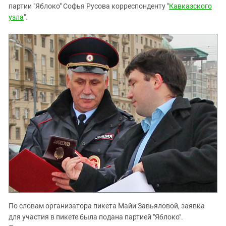
партии "Яблоко" Софья Русова корреспонденту "
Кавказского
узла
".
По словам организатора пикета Майи Завьяловой, заявка
для участия в пикете была подана партией "Яблоко".