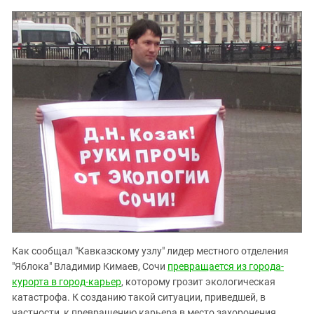
Южный Кавказ
ЮФО
Как сообщал "Кавказскому узлу" лидер местного отделения
"Яблока" Владимир Кимаев, Сочи
превращается из города-
курорта в город-карьер
, которому грозит экологическая
катастрофа. К созданию такой ситуации, приведшей, в
частности, к превращению карьера в место захоронения