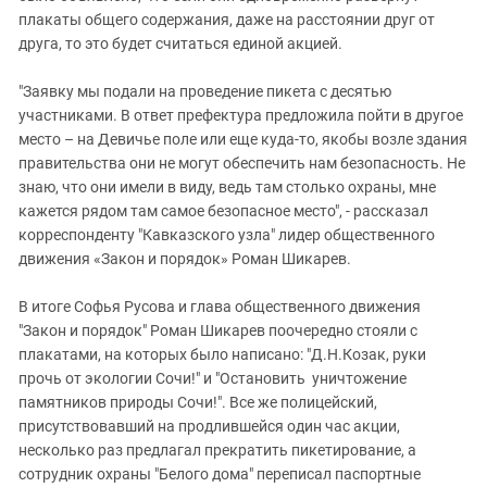
плакаты общего содержания, даже на расстоянии друг от
друга, то это будет считаться единой акцией.
"Заявку мы подали на проведение пикета с десятью
участниками. В ответ префектура предложила пойти в другое
место – на Девичье поле или еще куда-то, якобы возле здания
правительства они не могут обеспечить нам безопасность. Не
знаю, что они имели в виду, ведь там столько охраны, мне
кажется рядом там самое безопасное место", - рассказал
корреспонденту "Кавказского узла" лидер общественного
движения «Закон и порядок» Роман Шикарев.
В итоге Софья Русова и глава общественного движения
"Закон и порядок" Роман Шикарев поочередно стояли с
плакатами, на которых было написано: "Д.Н.Козак, руки
прочь от экологии Сочи!" и "Остановить уничтожение
памятников природы Сочи!". Все же полицейский,
присутствовавший на продлившейся один час акции,
несколько раз предлагал прекратить пикетирование, а
сотрудник охраны "Белого дома" переписал паспортные