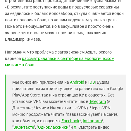
строительных работ происходит заиливание русла Мзымты.
«В результате поступление воды в подрусловые скважины
замедлилось и баланс водозабора, откуда снабжается водой
почти половина Сочи, по нашим подсчетам, упал на треть.
Пока это не ощущается, но в засушливое и просто очень
жаркое лето вполне может проявиться», - заключил
Владимир Кимаев.
Напомним, что проблема с загрязнением Ахштырского
карьера
рассматривалась в сентябре на экологическом
митинге в Сочи
.
Мы обновили приложения на
Android
и
IOS
! Будем
признательны за критику, идеи по развитию как в Google
Play/App Store, так и на страницах КУ в соцсетях. Без
установки VPN вы можете читать нас в
Telegram
(в
Дагестане, Чечне и Ингушетии – с VPN). Через VPN
можно продолжать читать "Кавказский узел" на сайте,
как обычно, и в соцсетях
Facebook
*,
Instagram
*,
"
ВКонтакте
", "
Одноклассники
" и
X
. Смотреть видео