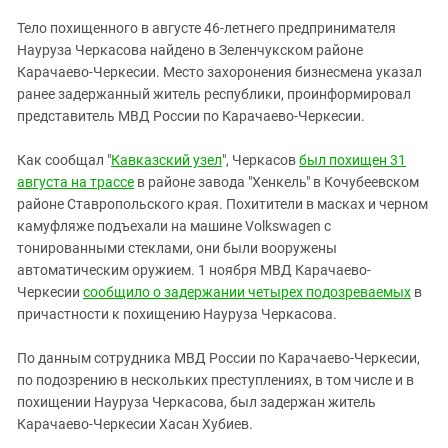
ЗАСТАВЛЯЕТ
Дагестан
Тело похищенного в августе 46-летнего предпринимателя
КАВКАЗ ЗА ПАЛЕСТИНУ
Ингушетия
Науруза Черкасова найдено в Зеленчукском районе
ИНАКОМЫСЛИЕ В ЧЕЧНЕ
Карачаево-Черкесии. Место захоронения бизнесмена указал
Кабардино-Балкария
ПРЕСЛЕДОВАНИЕ АКТИВИСТОВ
ранее задержанный житель республики, проинформировал
МОБИЛИЗАЦИЯ И ПРОТЕСТЫ
Калмыкия
представитель МВД России по Карачаево-Черкесии.
Карачаево-Черкесия
Как сообщал "
Кавказский узел
", Черкасов
был похищен 31
Краснодарский край
августа на трассе
в районе завода "Хенкель" в Кочубеевском
Нагорный Карабах
районе Ставропольского края. Похитители в масках и черном
камуфляже подъехали на машине Volkswagen с
Российская Федерация
тонированными стеклами, они были вооружены
Ростовская область
автоматическим оружием. 1 ноября МВД Карачаево-
Черкесии
сообщило о задержании четырех подозреваемых
в
Северная Осетия - Алания
причастности к похищению Науруза Черкасова.
СКФО
По данным сотрудника МВД России по Карачаево-Черкесии,
Ставропольский край
по подозрению в нескольких преступлениях, в том числе и в
Чечня
похищении Науруза Черкасова, был задержан житель
Южная Осетия
Карачаево-Черкесии Хасан Хубиев.