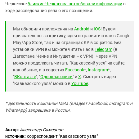
Черкесске
близкие Черкасова потребовали информации
о
ходе расследования дела о его похищении.
Мы обновили приложения на
Android
и
IOS
! Будем
признательны за критику, идеи по развитию как в Google
Play/App Store, так и на страницах КУ в соцсетях. Без
установки VPN вы можете читать нас в
Telegram
(в
Дагестане, Чечне и Ингушетии – с VPN). Через VPN
можно продолжать читать "Кавказский узел" на сайте,
как обычно, и в соцсетях
Facebook
*,
Instagram
*,
"
ВКонтакте
", "
Одноклассники
" и
X
. Смотреть видео
"Кавказского узла" можно в
YouTube
.
* деятельность компании Meta (владеет Facebook, Instagram и
WhatsApp) запрещена в России.
Автор:
Александр Самсонов
источник:
корреспондент "Кавказского узла"