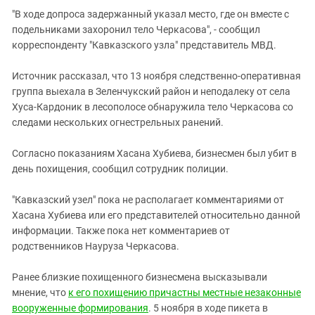
Южный Кавказ
"В ходе допроса задержанный указал место, где он вместе с
ЮФО
подельниками захоронил тело Черкасова", - сообщил
корреспонденту "Кавказского узла" представитель МВД.
Источник рассказал, что 13 ноября следственно-оперативная
группа выехала в Зеленчукский район и неподалеку от села
Хуса-Кардоник в лесополосе обнаружила тело Черкасова со
следами нескольких огнестрельных ранений.
Согласно показаниям Хасана Хубиева, бизнесмен был убит в
день похищения, сообщил сотрудник полиции.
"Кавказский узел" пока не располагает комментариями от
Хасана Хубиева или его представителей относительно данной
информации. Также пока нет комментариев от
родственников Науруза Черкасова.
Ранее близкие похищенного бизнесмена высказывали
мнение, что
к его похищению причастны местные незаконные
вооруженные формирования
. 5 ноября в ходе пикета в