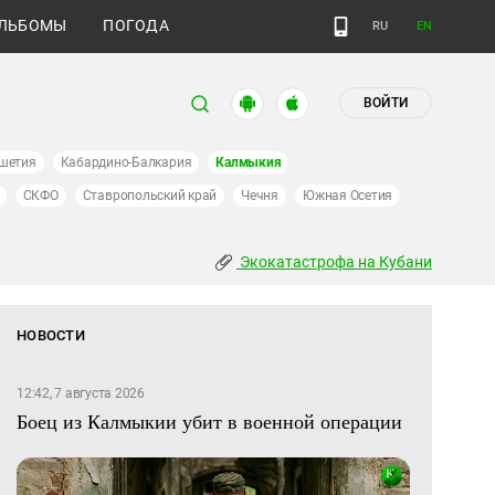
ЛЬБОМЫ
ПОГОДА
RU
EN
ВОЙТИ
шетия
Кабардино-Балкария
Калмыкия
СКФО
Ставропольский край
Чечня
Южная Осетия
Экокатастрофа на Кубани
НОВОСТИ
12:42, 7 августа 2026
Боец из Калмыкии убит в военной операции