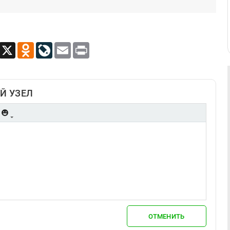
App
Viber
X
Odnoklassniki
LiveJournal
Email
Print
Й УЗЕЛ
ОТМЕНИТЬ