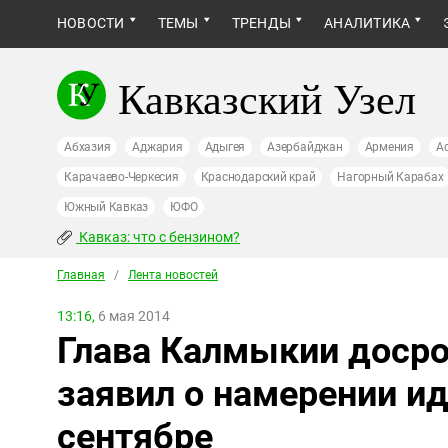
НОВОСТИ
ТЕМЫ
ТРЕНДЫ
АНАЛИТИКА
Кавказский Узел
Абхазия
Аджария
Адыгея
Азербайджан
Армения
А
Карачаево-Черкесия
Краснодарский край
Нагорный Карабах
Южный Кавказ
ЮФО
Кавказ: что с бензином?
Главная
/
Лента новостей
13:16,
6 мая 2014
Глава Калмыкии досро
заявил о намерении и
сентябре