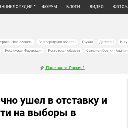
ЭНЦИКЛОПЕДИЯ
ФОРУМ
БЛОГИ
ВИДЕО
ФОТОА
страханская область
Волгоградская область
Грузия
Дагестан
Ингу
Российская Федерация
Ростовская область
Северная Осетия - Алания
Пашинян vs Россия?
чно ушел в отставку и
дти на выборы в