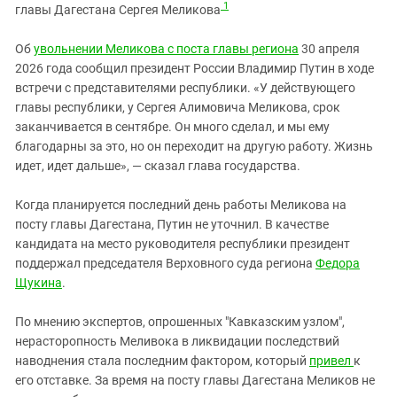
Южный Кавказ
1
главы Дагестана Сергея Меликова
ЮФО
Об
увольнении Меликова с поста главы региона
30 апреля
2026 года сообщил президент России Владимир Путин в ходе
встречи с представителями республики. «У действующего
главы республики, у Сергея Алимовича Меликова, срок
заканчивается в сентябре. Он много сделал, и мы ему
благодарны за это, но он переходит на другую работу. Жизнь
идет, идет дальше», — сказал глава государства.
Когда планируется последний день работы Меликова на
посту главы Дагестана, Путин не уточнил. В качестве
кандидата на место руководителя республики президент
поддержал председателя Верховного суда региона
Федора
Щукина
.
По мнению экспертов, опрошенных "Кавказским узлом",
нерасторопность Меливока в ликвидации последствий
наводнения стала последним фактором, который
привел
к
его отставке. За время на посту главы Дагестана Меликов не