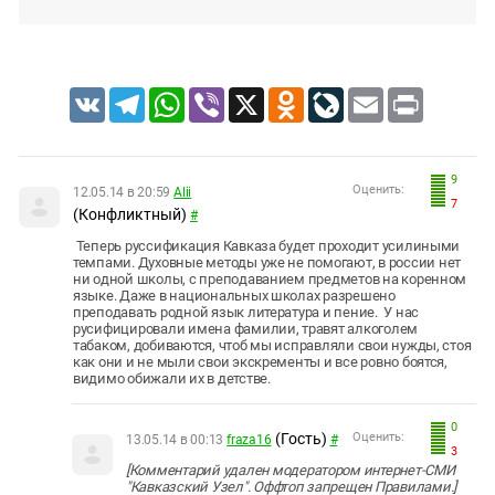
VK
Telegram
WhatsApp
Viber
X
Odnoklassniki
LiveJournal
Email
Print
9
Оценить:
12.05.14 в 20:59
Alii
7
(Конфликтный)
#
Теперь руссификация Кавказа будет проходит усилиными
темпами.
Духовные методы уже не помогают, в россии
нет
ни одной школы, с преподаванием предметов на коренном
языке. Даже в национальных школах разрешено
преподавать родной язык литература и пение.
У нас
русифицировали имена фамилии, травят алкоголем
табаком, добиваются, чтоб мы исправляли свои нужды, стоя
как они и не мыли свои экскременты и все ровно боятся,
видимо обижали их в детстве.
0
(Гость)
Оценить:
13.05.14 в 00:13
fraza16
#
3
[Комментарий удален модератором интернет-СМИ
"Кавказский Узел". Оффтоп запрещен Правилами.]