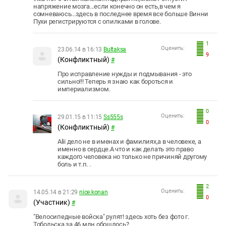
напряжение мозга...если конечно он есть,в чем я
сомневаюсь...здесь в последнее время все больше Винни
Пухи регистрируются с опилками в голове.
1
Оценить:
23.06.14 в 16:13
Bultaksa
9
(Конфликтный)
#
Про исправление нужды и подмывания - это
сильно!!! Теперь я знаю как бороться и
империализмом.
0
Оценить:
29.01.15 в 11:15
Ss555s
0
(Конфликтный)
#
Alii дело не в именах и фамилиях,а в человеке, а
именно в сердце.А что и как делать это право
каждого человека но только не причиняй другому
боль и т.п. .
2
Оценить:
14.05.14 в 21:29
nice.konan
0
(Участник)
#
"Велосипедные войска" рулят! здесь хоть без фото г.
Тобольска за 46 млн обошлось?