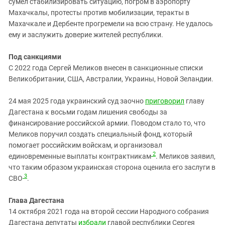
сумел стабилизировать ситуацию, погром в аэропорту
Махачкалы, протесты против мобилизации, теракты в
Махачкале и Дербенте прогремели на всю страну. Не удалось
ему и заслужить доверие жителей республики.
Под санкциями
С 2022 года Сергей Меликов внесен в санкционные списки
Великобритании, США, Австралии, Украины, Новой Зеландии.
24 мая 2025 года украинский суд заочно
приговорил
главу
Дагестана к восьми годам лишения свободы за
финансирование российской армии. Поводом стало то, что
Меликов поручил создать специальный фонд, который
помогает российским войскам, и организовал
2
единовременные выплаты контрактникам
. Меликов заявил,
что таким образом украинская сторона оценила его заслуги в
3
СВО
.
Глава Дагестана
14 октября 2021 года на второй сессии Народного собрания
Дагестана депутаты
избрали
главой республики Сергея