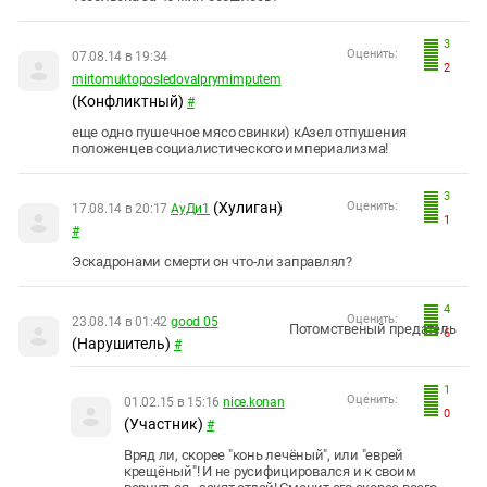
3
Оценить:
07.08.14 в 19:34
2
mirtomuktoposledovalprymimputem
(Конфликтный)
#
еще одно пушечное мясо свинки) кАзел отпушения
положенцев социалистического империализма!
3
(Хулиган)
Оценить:
17.08.14 в 20:17
АуДи1
1
#
Эскадронами смерти он что-ли заправлял?
4
Оценить:
23.08.14 в 01:42
good 05
Потомственый предатель
6
(Нарушитель)
#
1
Оценить:
01.02.15 в 15:16
nice.konan
0
(Участник)
#
Вряд ли, скорее "конь лечёный", или "еврей
крещёный"! И не русифицировался и к своим