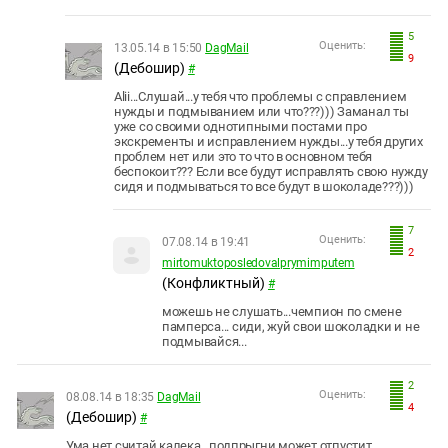
5
Оценить:
13.05.14 в 15:50
DagMail
9
(Дебошир)
#
Alii...Слушай...у тебя что проблемы с справлением
нужды и подмыванием или что???))) Заманал ты
уже со своими однотипными постами про
экскременты и исправлением нужды...у тебя других
проблем нет или это то что в основном тебя
беспокоит??? Если все будут исправлять свою нужду
сидя и подмываться то все будут в шоколаде???)))
7
Оценить:
07.08.14 в 19:41
2
mirtomuktoposledovalprymimputem
(Конфликтный)
#
можешь не слушать...чемпион по смене
памперса... сиди, жуй свои шоколадки и не
подмывайся...
2
Оценить:
08.08.14 в 18:35
DagMail
4
(Дебошир)
#
Ума нет считай калека...подпрыгни,может отпустит