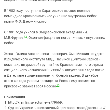
В 1982 году поступил в Саратовское высшее военное
командное Краснознаменное училище внутренних войск
имени Ф.Э. Дзержинского.
С 1991 года учился в Общевойсковой академии им.
12
М.В.Фрунзе
. Окончил факультет пограничных и внутренних
войск.
Жена - Галина Анатольевна - военврач. Сын Михаил - студент
Юридического института МВД. Пасынок Дмитрий Серков -
командир штурмовой группы 1-го Краснознаменного отряда
специального назначения "Витязь". 2 августа 2007 года погиб
в Дагестане в ходе выполнения боевой задачи. В декабре
этого же года указом президента России ему посмертно
13
присвоено звание Героя России
.
Примечания
http://kremlin.ru/acts/news/79669.
Суд на Украине вынес заочный приговор главе Дагестана //