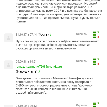
надо договариваться с кавказскими народами. Нс силой
еще никто не усмирил. В РФ три -четыре раза больше
ичиновников, чем во всем СССР, и в десятке раз больше, чем
при царе. А там еще министр по делам Северного Кавказа и
курпатор Хлопонин из правительства. Путина умом нельзя
понять.
0
(Гость)
Оценить:
31.10.17 в 07:44
#
0
Путин гений русской словесности😁он знает что похамает
быдло. Царь хороший а бояре дрянь.этого мнения из
русского организма вывести не возможно .
0
Оценить:
06.09.18 в 14:21
0
ramazan.salmanoff2015@yandex.ru
(Нарушитель)
#
Этот деятель по фамилии Меликов С.А.-по факту своей
деятельности(бездеятельности) на посту полпреда в
СКФО,получил строго-определенное клише:"форумно-
фестивальный-коньячно-шашлычно-хинкальный-
свадебный генерал"....
0
Оценить:
05.10.20 в 20:12