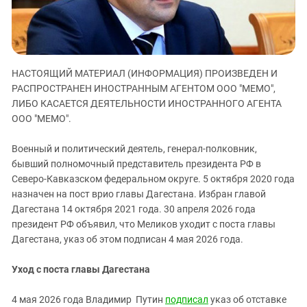
ЗАСТАВЛЯЕТ
Дагестан
КАВКАЗ ЗА ПАЛЕСТИНУ
Ингушетия
ИНАКОМЫСЛИЕ В ЧЕЧНЕ
Кабардино-Балкария
ПРЕСЛЕДОВАНИЕ АКТИВИСТОВ
МОБИЛИЗАЦИЯ И ПРОТЕСТЫ
НАСТОЯЩИЙ МАТЕРИАЛ (ИНФОРМАЦИЯ) ПРОИЗВЕДЕН И
Калмыкия
РАСПРОСТРАНЕН ИНОСТРАННЫМ АГЕНТОМ ООО "МЕМО",
Карачаево-Черкесия
ЛИБО КАСАЕТСЯ ДЕЯТЕЛЬНОСТИ ИНОСТРАННОГО АГЕНТА
Краснодарский край
ООО "МЕМО".
Нагорный Карабах
Военный и политический деятель, генерал-полковник,
Российская Федерация
бывший полномочный представитель президента РФ в
Северо-Кавказском федеральном округе. 5 октября 2020 года
Ростовская область
назначен на пост врио главы Дагестана. Избран главой
Северная Осетия - Алания
Дагестана 14 октября 2021 года. 30 апреля 2026 года
президент РФ объявил, что Меликов уходит с поста главы
СКФО
Дагестана, указ об этом подписан 4 мая 2026 года.
Ставропольский край
Чечня
Уход с поста главы Дагестана
Южная Осетия
4 мая 2026 года Владимир Путин
подписал
указ об отставке