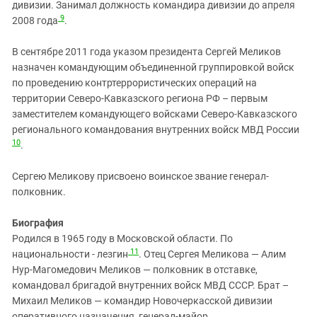
дивизии. Занимал должность командира дивизии до апреля
9
2008 года
.
В сентябре 2011 года указом президента Сергей Меликов
назначен командующим объединенной группировкой войск
по проведению контртеррористических операций на
территории Северо-Кавказского региона РФ – первым
заместителем командующего войсками Северо-Кавказского
регионального командования внутренних войск МВД России
10
.
Сергею Меликову присвоено воинское звание генерал-
полковник.
Биография
Родился в 1965 году в Московской области. По
11
национальности - лезгин
. Отец Сергея Меликова — Алим
Нур-Магомедович Меликов — полковник в отставке,
командовал бригадой внутренних войск МВД СССР. Брат –
Михаил Меликов — командир Новочеркасской дивизии
оперативного назначения, генерал-майор.