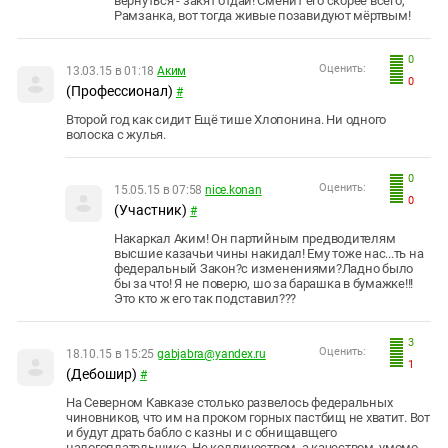
вернуться - закят отдай! Сменит его скорее всего,
Рамзанка, вот тогда живые позавидуют мёртвым!
0
Оценить:
13.03.15 в 01:18
Аким
0
(Профессионал)
#
Второй год как сидит Ещё тише Хлопонина. Ни одного
волоска с жулья.
0
Оценить:
15.05.15 в 07:58
nice.konan
0
(Участник)
#
Накаркал Аким! Он партийным предводителям
высшие казачьи чины накидал! Ему тоже нас...ть на
федеральный Закон?с изменениями?Ладно было
бы за что! Я не поверю, шо за барашка в бумажке!!!
Это кто ж его так подставил???
3
Оценить:
18.10.15 в 15:25
gabjabra@yandex.ru
1
(Дебошир)
#
На Северном Кавказе столько развелось федеральных
чиновников, что им на проком горных пастбищ не хватит. Вот
и будут драть бабло с казны и с обнищавщего
налогоплательщика. Не колличеством, а качеством, умомо