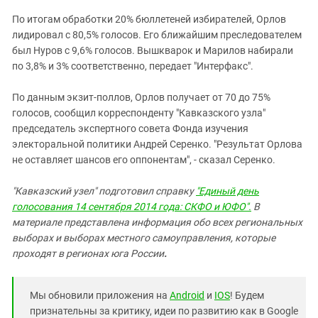
Южный Кавказ
По итогам обработки 20% бюллетеней избирателей, Орлов
ЮФО
лидировал с 80,5% голосов. Его ближайшим преследователем
был Нуров с 9,6% голосов. Вышкварок и Марилов набирали
по 3,8% и 3% соответственно, передает "Интерфакс".
По данным экзит-поллов, Орлов получает от 70 до 75%
голосов, сообщил корреспонденту "Кавказского узла"
председатель экспертного совета Фонда изучения
электоральной политики Андрей Серенко. "Результат Орлова
не оставляет шансов его оппонентам", - сказал Серенко.
"Кавказский узел" подготовил справку
"Единый день
голосования 14 сентября 2014 года: СКФО и ЮФО".
В
материале представлена информация обо всех региональных
выборах и выборах местного самоуправления, которые
проходят в регионах юга России
.
Мы обновили приложения на
Android
и
IOS
! Будем
признательны за критику, идеи по развитию как в Google