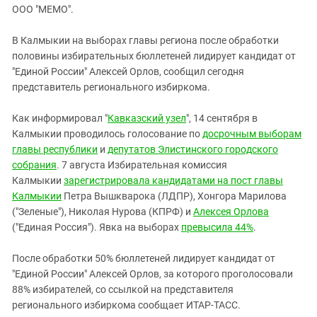
ЗАСТАВЛЯЕТ
ООО "МЕМО".
Дагестан
КАВКАЗ ЗА ПАЛЕСТИНУ
Ингушетия
ИНАКОМЫСЛИЕ В ЧЕЧНЕ
В Калмыкии на выборах главы региона после обработки
половины избирательных бюллетеней лидирует кандидат от
Кабардино-Балкария
ПРЕСЛЕДОВАНИЕ АКТИВИСТОВ
"Единой России" Алексей Орлов, сообщил сегодня
МОБИЛИЗАЦИЯ И ПРОТЕСТЫ
Калмыкия
представитель регионального избиркома.
Карачаево-Черкесия
Как информировал "
Кавказский узел
", 14 сентября в
Краснодарский край
Калмыкии проводилось голосование по
досрочным выборам
Нагорный Карабах
главы республики
и
депутатов Элистинского городского
собрания
. 7 августа Избирательная комиссия
Российская Федерация
Калмыкии
зарегистрировала кандидатами на пост главы
Ростовская область
Калмыкии
Петра Вышкварока (ЛДПР), Хонгора Марилова
Северная Осетия - Алания
("Зеленые"), Николая Нурова (КПРФ) и
Алексея Орлова
("Единая Россия"). Явка на выборах
превысила 44%
.
СКФО
Ставропольский край
После обработки 50% бюллетеней лидирует кандидат от
"Единой России" Алексей Орлов, за которого проголосовали
Чечня
88% избирателей, со ссылкой на представителя
Южная Осетия
регионального избиркома сообщает ИТАР-ТАСС.