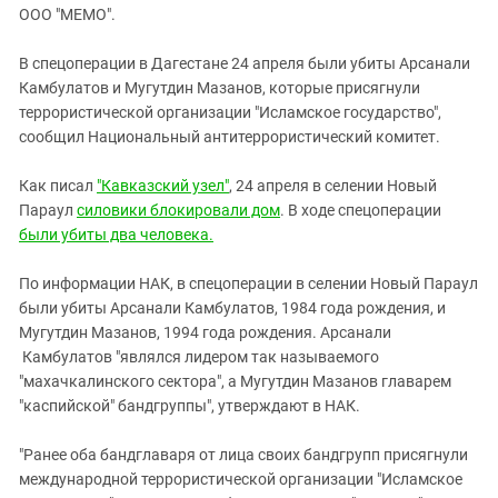
ЗАСТАВЛЯЕТ
ООО "МЕМО".
Дагестан
КАВКАЗ ЗА ПАЛЕСТИНУ
Ингушетия
ИНАКОМЫСЛИЕ В ЧЕЧНЕ
В спецоперации в Дагестане 24 апреля были убиты Арсанали
Камбулатов и Мугутдин Мазанов, которые присягнули
Кабардино-Балкария
ПРЕСЛЕДОВАНИЕ АКТИВИСТОВ
террористической организации "Исламское государство",
МОБИЛИЗАЦИЯ И ПРОТЕСТЫ
Калмыкия
сообщил Национальный антитеррористический комитет.
Карачаево-Черкесия
Как писал
"Кавказский узел"
, 24 апреля в селении Новый
Краснодарский край
Параул
силовики блокировали дом
. В ходе спецоперации
Нагорный Карабах
были убиты два человека.
Российская Федерация
По информации НАК, в спецоперации в селении Новый Параул
Ростовская область
были убиты Арсанали Камбулатов, 1984 года рождения, и
Северная Осетия - Алания
Мугутдин Мазанов, 1994 года рождения. Арсанали
Камбулатов "являлся лидером так называемого
СКФО
"махачкалинского сектора", а Мугутдин Мазанов главарем
Ставропольский край
"каспийской" бандгруппы", утверждают в НАК.
Чечня
"Ранее оба бандглаваря от лица своих бандгрупп присягнули
Южная Осетия
международной террористической организации "Исламское