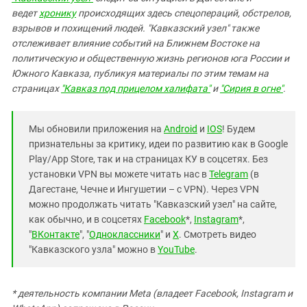
ведет
хронику
происходящих здесь спецопераций, обстрелов,
взрывов и похищений людей. "Кавказский узел" также
отслеживает влияние событий на Ближнем Востоке на
политическую и общественную жизнь регионов юга России и
Южного Кавказа, публикуя материалы по этим темам на
страницах
"Кавказ под прицелом халифата"
и
"Сирия в огне"
.
Мы обновили приложения на
Android
и
IOS
! Будем
признательны за критику, идеи по развитию как в Google
Play/App Store, так и на страницах КУ в соцсетях. Без
установки VPN вы можете читать нас в
Telegram
(в
Дагестане, Чечне и Ингушетии – с VPN). Через VPN
можно продолжать читать "Кавказский узел" на сайте,
как обычно, и в соцсетях
Facebook
*,
Instagram
*,
"
ВКонтакте
", "
Одноклассники
" и
X
. Смотреть видео
"Кавказского узла" можно в
YouTube
.
* деятельность компании Meta (владеет Facebook, Instagram и