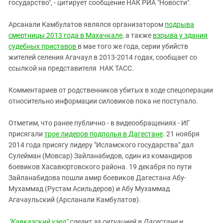
Южный Кавказ
государство", - цитирует сообщение НАК РИА "Новости".
ЮФО
Арсанали Камбулатов являлся организатором
подрыва
смертницы 2013 года в Махачкале,
а также
взрыва у здания
судебных приставов
в мае того же года, серии убийств
жителей селения Агачаул в 2013-2014 годах, сообщает со
ссылкой на представителя НАК ТАСС.
Комментариев от родственников убитых в ходе спецоперации
относительно информации силовиков пока не поступало.
Отметим, что ранее публично - в видеообращениях - ИГ
присягали
трое лидеров подполья в Дагестане
. 21 ноября
2014 года присягу лидеру "Исламского государства" дал
Сулейман (Мовсар) Зайланабидов, один из командиров
боевиков Хасавюртовского района. 19 декабря по пути
Зайланабидова пошли амир боевиков Дагестана Абу-
Мухаммад (Рустам Асильдеров) и Абу Мухаммад
Агачаульский (Арсланали Камбулатов).
"Кавказский узел"
следит за ситуацией в Дагестане и