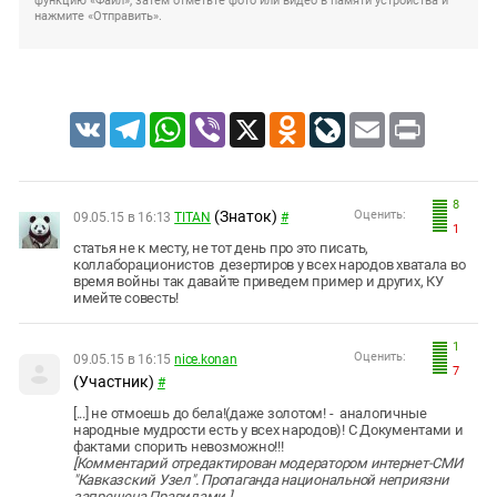
функцию «Файл», затем отметьте фото или видео в памяти устройства и
нажмите «Отправить».
VK
Telegram
WhatsApp
Viber
X
Odnoklassniki
LiveJournal
Email
Print
8
(Знаток)
Оценить:
09.05.15 в 16:13
TITAN
#
1
статья не к месту, не тот день про это писать,
коллаборационистов
дезертиров у всех народов хватала
во
время войны так давайте приведем пример и других, КУ
имейте совесть!
1
Оценить:
09.05.15 в 16:15
nice.konan
7
(Участник)
#
[...] не отмоешь до бела!(даже золотом! - аналогичные
народные мудрости есть у всех народов)! С Документами и
фактами спорить невозможно!!!
[Комментарий отредактирован модератором интернет-СМИ
"Кавказский Узел". Пропаганда национальной неприязни
запрещена Правилами.]