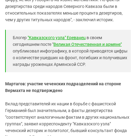
дезертирства среди народов Северного Кавказа были в
относительных показателях меньше процента дезертиров,
чем у других титульных народов", - заключил историк.
Блогер
"Кавказского узла" Ереванец
в своем
сегодняшнем посте "
Великая Отечественная и армяне"
опубликовал инфографику, в которой приводятся цифры
о количестве ушедших на фронт, погибших и получивших
награды уроженцах Армянской ССР.
Мартагов: участие чеченских подразделений на стороне
Вермахта не подтверждено
Вклад представителей их нации в борьбе с фашистской
Германией был значительным, а факты дезертирства
"соответствуют аналогичным фактам в других национальных
группах", заявил корреспонденту "Кавказского узла"
чеченский историк и политолог, бывший консультант фонда