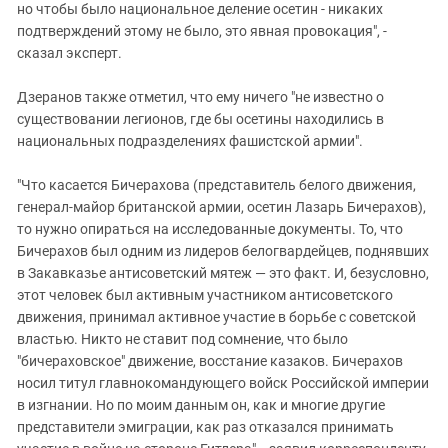
но чтобы было национальное деление осетин - никаких
подтверждений этому не было, это явная провокация", -
сказал эксперт.
Дзеранов также отметил, что ему ничего "не известно о
существовании легионов, где бы осетины находились в
национальных подразделениях фашистской армии".
"Что касается Бичерахова (представитель белого движения,
генерал-майор британской армии, осетин Лазарь Бичерахов),
то нужно опираться на исследованные документы. То, что
Бичерахов был одним из лидеров белогвардейцев, поднявших
в Закавказье антисоветский мятеж — это факт. И, безусловно,
этот человек был активным участником антисоветского
движения, принимал активное участие в борьбе с советской
властью. Никто не ставит под сомнение, что было
"бичераховское" движение, восстание казаков. Бичерахов
носил титул главнокомандующего войск Российской империи
в изгнании. Но по моим данным он, как и многие другие
представители эмиграции, как раз отказался принимать