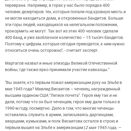
переврана. Например, в горах у нас было порядка 400
человек дезертиров: тех, которые попали под кровную месть и
не могли находиться дома, и откровенных бандитов. Больше
эти горы людей, находящихся на нелегальном положении,
прокормить не могут. Так вот из этих 400 человек сделали
400 банд, и уже заоблачное количество – 15 тысяч бандитов.
Поэтому к цифрам, которые сегодня приводятся, к ним нужно
относиться очень осторожно", - считает эксперт.
Мартагов назвал и иные эпизоды Великой Отечественной
войны, где также ярко принимали участие кавказцы."
"Вы знаете, кто первым пожал американцам руку на Эльбе в
мае 1945 года? Мавлид Висаитов – чеченец, награжденный
высшим орденом США "Легион почета". Героя ему так и не
дали, потому что он был чеченцем, героя ему дали только в
1990-м году, посмертно. Дело в том, что многие чеченцы
оставались служить в армии, записываясь даргинцами,
аварцами, кумыками, и полк Висаитова остался в строю и
первым вышел на Эльбе к американцам (
2 мая 1945 года, —