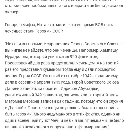
столько военнообязанных такого возраста не было", - сказал
эксперт.
Говоря о мифах, Натаев отметил, что во время ВОВ пять
чеченцев стали Героями СССР.
"Но если вы возьмете справочник Героев Советского Союза —
вы нигде не найдете, что они чеченцы. Например, Хампашу
Нурадилова, который уничтожил 920 фашистов,
Рокоссовский два раза представлял чеченцем. А на третий
раз его представил кумыком, тогда ему и дали посмертно
звание Героя СССР. Он погиб в сентябре 1942, а звание ему
дали в середине апреля 1943 года. Герой Советского Союза
Дачиев записан, как осетин. Идрисов Абу-хаджи,
уничтоживший 349 фашистов, записан как татарин. Хаваж-
Магомед Мерзоев записан как таджик, потому что он служил
в Душанбе. Просто чеченцы не должны были в годы войны
быть героями. Много надуманного в этих фактах, однако ни
один населенный пункт Чечни не был занят немцами, не было
ни одного незаконного вооруженного формирования", -