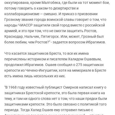
оккупирована, кроме Малгобека, где были на тот момент бои,
потому говорить о каком-то дезертирстве и
коллаборационизме — смешно. И приказ о присвоении
Грозному звания города воинской славы говорит о том, что
народы ЧИАССР защитили свой город вместе с российской
армией, и это при том, что не смогли защитить Ростов,
Краснодар, Нальчик, Пятигорск. Или, может, Грозный был
более любим, чем Ростов?" - задается вопросом Ибрагимов.
Что касается защитников Бреста, то все их имена
перечислены историком и писателем Халидом Ошаевым,
продолжил Ибрагимов. Ошаев сообщил о 275 защитниках
крепости из Чечено-Ингушетии, хотя на мемориале в Бресте
есть имена лишь нескольких из них.
"В 1968 году известный публицист Смирнов написал книгу о
защитниках Брестской крепости, это была первая книга на
тему, и там ни одного слова нет о том, что наши предки были
защитниками крепости. Это было связано с политикой того
периода. Тогда Халид Ошаев ему отправил письмо с