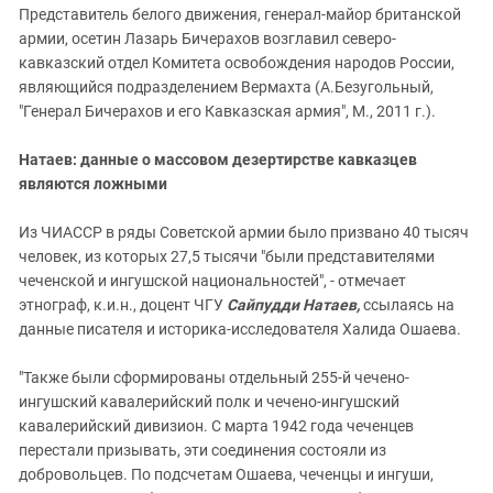
Представитель белого движения, генерал-майор британской
армии, осетин Лазарь Бичерахов возглавил северо-
кавказский отдел Комитета освобождения народов России,
являющийся подразделением Вермахта (А.Безугольный,
"Генерал Бичерахов и его Кавказская армия", М., 2011 г.).
Натаев: данные о массовом дезертирстве кавказцев
являются ложными
Из ЧИАССР в ряды Советской армии было призвано 40 тысяч
человек, из которых 27,5 тысячи "были представителями
чеченской и ингушской национальностей", - отмечает
этнограф, к.и.н., доцент ЧГУ
Сайпудди Натаев,
ссылаясь на
данные писателя и историка-исследователя Халида Ошаева.
"Также были сформированы отдельный 255-й чечено-
ингушский кавалерийский полк и чечено-ингушский
кавалерийский дивизион. С марта 1942 года чеченцев
перестали призывать, эти соединения состояли из
добровольцев. По подсчетам Ошаева, чеченцы и ингуши,