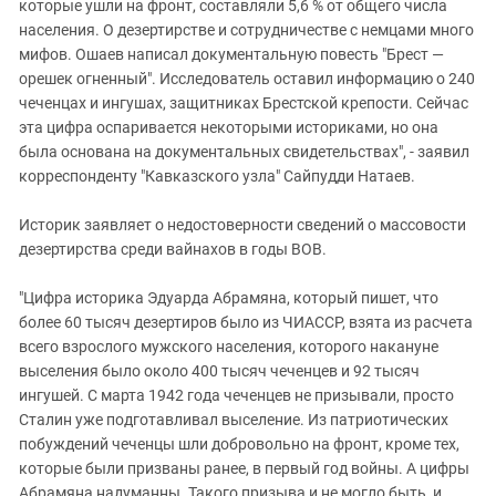
которые ушли на фронт, составляли 5,6 % от общего числа
населения. О дезертирстве и сотрудничестве с немцами много
мифов. Ошаев написал документальную повесть "Брест —
орешек огненный". Исследователь оставил информацию о 240
чеченцах и ингушах, защитниках Брестской крепости. Сейчас
эта цифра оспаривается некоторыми историками, но она
была основана на документальных свидетельствах", - заявил
корреспонденту "Кавказского узла" Сайпудди Натаев.
Историк заявляет о недостоверности сведений о массовости
дезертирства среди вайнахов в годы ВОВ.
"Цифра историка Эдуарда Абрамяна, который пишет, что
более 60 тысяч дезертиров было из ЧИАССР, взята из расчета
всего взрослого мужского населения, которого накануне
выселения было около 400 тысяч чеченцев и 92 тысяч
ингушей. С марта 1942 года чеченцев не призывали, просто
Сталин уже подготавливал выселение. Из патриотических
побуждений чеченцы шли добровольно на фронт, кроме тех,
которые были призваны ранее, в первый год войны. А цифры
Абрамяна надуманны. Такого призыва и не могло быть, и