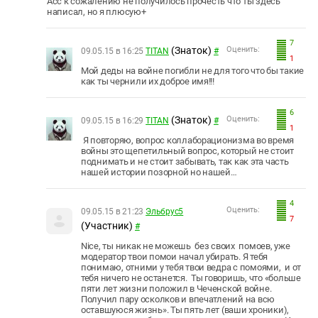
Асс к сожалению не получилось прочесть что ты здесь
написал, но я плюсую+
7
(Знаток)
Оценить:
09.05.15 в 16:25
TITAN
#
1
Мой деды на войне погибли не для того что бы такие
как ты чернили их доброе имя!!!
6
(Знаток)
Оценить:
09.05.15 в 16:29
TITAN
#
1
Я повторяю, вопрос
коллаборационизма
во время
войны это щепетильный вопрос, который не стоит
поднимать и не стоит забывать, так как эта часть
нашей истории позорной но нашей…
4
Оценить:
09.05.15 в 21:23
Эльбрус5
7
(Участник)
#
Nice
, ты никак не можешь без своих помоев, уже
модератор твои помои начал убирать. Я тебя
понимаю, отними у тебя твои ведра с помоями, и от
тебя ничего не останется. Ты говоришь, что «больше
пяти лет жизни положил в Чеченской войне.
Получил пару осколков и впечатлений на всю
оставшуюся жизнь». Ты пять лет (ваши хроники),