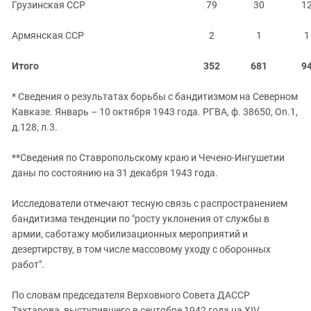
Грузинская ССР
79
30
1
Армянская ССР
2
1
1
Итого
352
681
9
* Сведения о результатах борьбы с бандитизмом на Северном
Кавказе. Январь – 10 октября 1943 года. РГВА, ф. 38650, On.1,
д.128, л.3.
**Сведения по Ставропольскому краю и Чечено-Ингушетии
даны по состоянию на 31 декабря 1943 года.
Исследователи отмечают тесную связь с распространением
бандитизма тенденции по "росту уклонения от службы в
армии, саботажу мобилизационных мероприятий и
дезертирству, в том числе массовому уходу с оборонных
работ".
По словам председателя Верховного Совета ДАССР
Тахтарова, выступившего в сентябре 1942 года на XIV