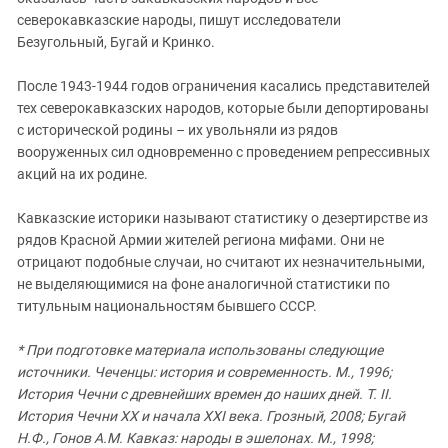
северокавказские народы, пишут исследователи
Безугольный, Бугай и Кринко.
После 1943-1944 годов ограничения касались представителей
тех северокавказских народов, которые были депортированы
с исторической родины – их увольняли из рядов
вооруженных сил одновременно с проведением репрессивных
акций на их родине.
Кавказские историки называют статистику о дезертирстве из
рядов Красной Армии жителей региона мифами. Они не
отрицают подобные случаи, но считают их незначительными,
не выделяющимися на фоне аналогичной статистики по
титульным национальностям бывшего СССР.
* При подготовке материала использованы следующие
источники. Чеченцы: история и современность. М., 1996;
История Чечни с древнейших времен до наших дней. Т. II.
История Чечни XX и начала XXI века. Грозный, 2008; Бугай
Н.Ф., Гонов А.М. Кавказ: народы в эшелонах. М., 1998;