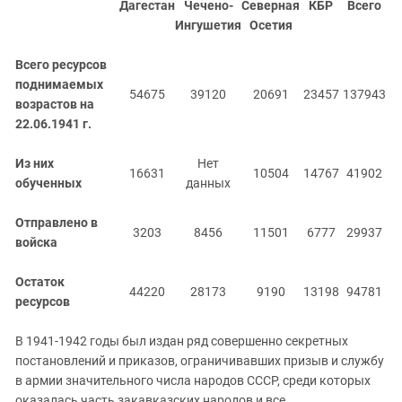
Дагестан
Чечено-
Северная
КБР
Всего
Ингушетия
Осетия
Всего ресурсов
поднимаемых
54675
39120
20691
23457
137943
возрастов на
22.06.1941 г.
Из них
Нет
16631
10504
14767
41902
обученных
данных
Отправлено в
3203
8456
11501
6777
29937
войска
Остаток
44220
28173
9190
13198
94781
ресурсов
В 1941-1942 годы был издан ряд совершенно секретных
постановлений и приказов, ограничивавших призыв и службу
в армии значительного числа народов СССР, среди которых
оказалась часть закавказских народов и все