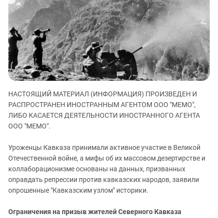
ЗАСТАВЛЯЕТ
Дагестан
КАВКАЗ ЗА ПАЛЕСТИНУ
Ингушетия
ИНАКОМЫСЛИЕ В ЧЕЧНЕ
Кабардино-Балкария
ПРЕСЛЕДОВАНИЕ АКТИВИСТОВ
МОБИЛИЗАЦИЯ И ПРОТЕСТЫ
Калмыкия
Карачаево-Черкесия
Краснодарский край
НАСТОЯЩИЙ МАТЕРИАЛ (ИНФОРМАЦИЯ) ПРОИЗВЕДЕН И
Нагорный Карабах
РАСПРОСТРАНЕН ИНОСТРАННЫМ АГЕНТОМ ООО "МЕМО",
Российская Федерация
ЛИБО КАСАЕТСЯ ДЕЯТЕЛЬНОСТИ ИНОСТРАННОГО АГЕНТА
ООО "МЕМО".
Ростовская область
Северная Осетия - Алания
Уроженцы Кавказа принимали активное участие в Великой
Отечественной войне, а мифы об их массовом дезертирстве и
СКФО
коллаборационизме основаны на данных, призванных
Ставропольский край
оправдать репрессии против кавказских народов, заявили
Чечня
опрошенные "Кавказским узлом" историки.
Южная Осетия
Ограничения на призыв жителей Северного Кавказа