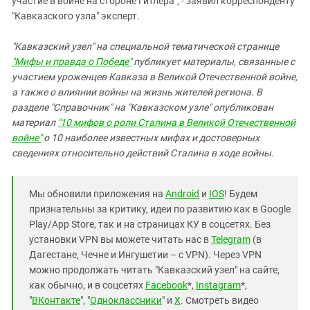
участие в войне на стороне Гитлера", - заявил корреспонденту
"Кавказского узла" эксперт.
"Кавказский узел" на специальной тематической странице
"Мифы и правда о Победе"
публикует материалы, связанные с
участием уроженцев Кавказа в Великой Отечественной войне,
а также о влиянии войны на жизнь жителей региона. В
разделе "Справочник" на "Кавказском узле" опубликован
материал
"10 мифов о роли Сталина в Великой Отечественной
войне"
о 10 наиболее известных мифах и достоверных
сведениях относительно действий Сталина в ходе войны.
Мы обновили приложения на
Android
и
IOS
! Будем
признательны за критику, идеи по развитию как в Google
Play/App Store, так и на страницах КУ в соцсетях. Без
установки VPN вы можете читать нас в
Telegram
(в
Дагестане, Чечне и Ингушетии – с VPN). Через VPN
можно продолжать читать "Кавказский узел" на сайте,
как обычно, и в соцсетях
Facebook
*,
Instagram
*,
"
ВКонтакте
", "
Одноклассники
" и
X
. Смотреть видео