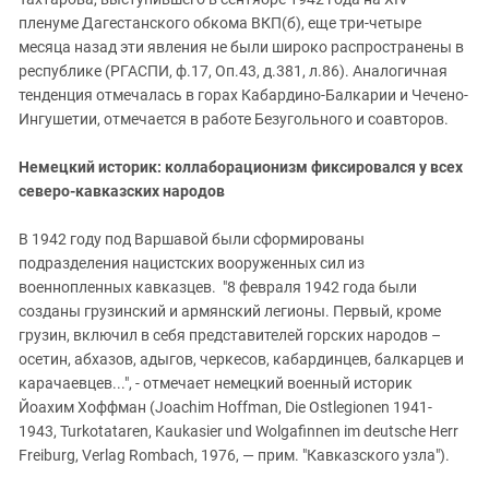
пленуме Дагестанского обкома ВКП(б), еще три-четыре
месяца назад эти явления не были широко распространены в
республике (РГАСПИ, ф.17, Оп.43, д.381, л.86). Аналогичная
тенденция отмечалась в горах Кабардино-Балкарии и Чечено-
Ингушетии, отмечается в работе Безугольного и соавторов.
Немецкий историк: коллаборационизм фиксировался у всех
северо-кавказских народов
В 1942 году под Варшавой были сформированы
подразделения нацистских вооруженных сил из
военнопленных кавказцев. "8 февраля 1942 года были
созданы грузинский и армянский легионы. Первый, кроме
грузин, включил в себя представителей горских народов –
осетин, абхазов, адыгов, черкесов, кабардинцев, балкарцев и
карачаевцев...", - отмечает немецкий военный историк
Йоахим Хоффман (Joachim Hoffman, Die Ostlegionen 1941-
1943, Turkotataren, Kaukasier und Wolgafinnen im deutsche Herr
Freiburg, Verlag Rombach, 1976, — прим. "Кавказского узла").