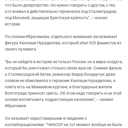
что было дезертирство. Но нужно говорить о другом, о тех,
кто воевал и действительно героически под Сталинградом,
под Москвой, защищая Брестскую крепость", – сказал
историк.
По словам Ибрагимова, отдельного внимания заслуживает
фигура Ханпаши Нурадилова, который убил 920 фашистов из
своего пулемета.
"Вы не найдете в истории не только России, но и мира солдата,
который бы уничтожил столько своих врагов. Снимая фильм
о Сталинградской битве, режиссер Федор Бондарчук даже
словом не обмолвился о героизме Ханпаши Нурадилова, а
плита есть на Мамаевом кургане, и благодарные жители
Волгограда приносят цветы. Об этом надо говорить и на этой
основе воспитывать подрастающее население", – заявил
Ибрагимов.
Он называет недостоверными и сведения о
коллаборационизме. "ЧИАССР на тот момент вообще не была