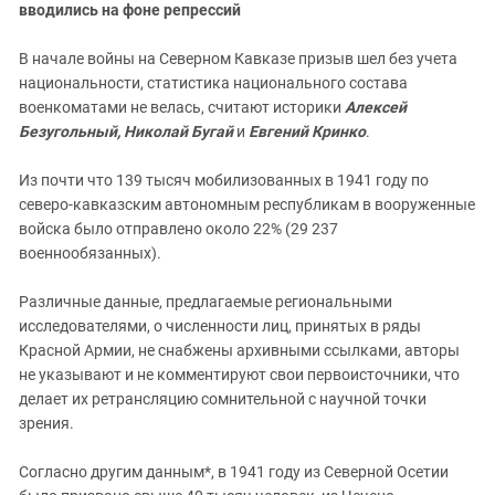
Южный Кавказ
вводились на фоне репрессий
ЮФО
В начале войны на Северном Кавказе призыв шел без учета
национальности, статистика национального состава
военкоматами не велась, считают историки
Алексей
Безугольный, Николай Бугай
и
Евгений Кринко
.
Из почти что 139 тысяч мобилизованных в 1941 году по
северо-кавказским автономным республикам в вооруженные
войска было отправлено около 22% (29 237
военнообязанных).
Различные данные, предлагаемые региональными
исследователями, о численности лиц, принятых в ряды
Красной Армии, не снабжены архивными ссылками, авторы
не указывают и не комментируют свои первоисточники, что
делает их ретрансляцию сомнительной с научной точки
зрения.
Согласно другим данным*, в 1941 году из Северной Осетии