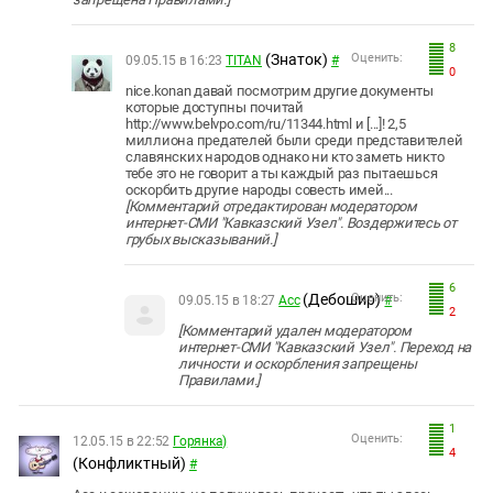
8
(Знаток)
Оценить:
09.05.15 в 16:23
TITAN
#
0
nice.konan
давай посмотрим другие документы
которые доступны почитай
http://www.belvpo.com/ru/11344.html и [...]! 2,5
миллиона предателей были среди представителей
славянских народов однако ни кто заметь никто
тебе это не говорит а ты каждый раз пытаешься
оскорбить другие народы совесть имей...
[Комментарий отредактирован модератором
интернет-СМИ "Кавказский Узел". Воздержитесь от
грубых высказываний.]
6
(Дебошир)
Оценить:
09.05.15 в 18:27
Асс
#
2
[Комментарий удален модератором
интернет-СМИ "Кавказский Узел". Переход на
личности и оскорбления запрещены
Правилами.]
1
Оценить:
12.05.15 в 22:52
Горянка)
4
(Конфликтный)
#