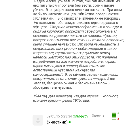
надев маску, убивал, пытал, сжигал чеченцев. Из
них пять тысяч пропали без вести, сотни тысяч
убиты.
Это цифры всего лишь за пять лет. При этом
не было никаких немцев. Убийства совершаются
столетиями. Ты о своих впечатлениях не говоришь.
Но напомню тебе свидетельство одного русского
офицера: ​
"
Старики хозяева собрались на площади и,
сидя на корточках, обсуждали свое положение. О
ненависти к русским никто и не говорил. Чувство,
которое испытывали все чеченцы от мала до велика,
было сильнее ненависти. Это была не ненависть, а
непризнание этих русских собак людьми и такое
отвращение, гадливость и недоумение перед
нелепой жестокостью этих существ, что желание
истребления их, как желание истребления крыс,
ядовитых пауков и волков, было таким же
естественным чувством, как чувство
самосохранения
". Этот офицер сто лет тому назад
свидетельствовал о моих чувствах сегодня.
И эта
наглая, бесцеремонная и бесконечная ложь
обостряют эти чувства.
1944 год для чеченцев, что для евреев – холокост,
или для армян – резня 1915 года.
4
Оценить:
09.05.15 в 23:34
Эльбрус5
4
(Участник)
#