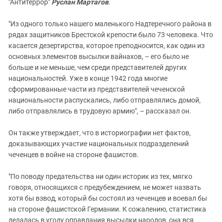
"Антитеррор"
Руслан Мартагов
.
"Из одного только нашего маленького Надтеречного района в
рядах защитников Брестской крепости было 73 человека. Что
касается дезертирства, которое преподносится, как один из
основных элементов высылки вайнахов, – его было не
больше и не меньше, чем среди представителей других
национальностей. Уже в конце 1942 года многие
сформированные части из представителей чеченской
национальности распускались, либо отправлялись домой,
либо отправлялись в трудовую армию", – рассказал он.
Он также утверждает, что в историографии нет фактов,
доказывающих участие национальных подразделений
чеченцев в войне на стороне фашистов.
"По поводу предательства ни один историк из тех, мягко
говоря, относящихся с предубеждением, не может назвать
хотя бы взвод, который бы состоял из чеченцев и воевал бы
на стороне фашистской Германии. К сожалению, статистика
делалась в угоду оправдания высылки народов, она вся