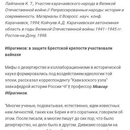
Лайпанов К. Т., Участие карачаевского народа в Великой
Отечественной войне // Репрессированные народы: история и
современность: Материалы II Всеросс. науч. конф.
Карачаевск, 1994; Койчуев А.Д. Карачаевская автономная
область в годы Великой Отечественной войны 1941–1945 гг.
Ростов-на-Дону, 1998.
Ибрагимов: в защите Брестской крепости участвовали
вайнахи
Мифы о дезертирстве и коллаборационизме в исторической
науке формировались под воздействием идеологии той
эпохи, рассказал корреспонденту "Кавказского узла"
завкафедрой истории России ЧГУ, профессор
Мовсар
Ибрагимов
.
"Многие ученые, подхватывая, естественно, идеи известных
нам личностей, таких как Берия и его соратники, говорили об
этом. После писали, и многие пишут до сих пор, что было
дезертирство, но дело было в другом. Дивизию создали на