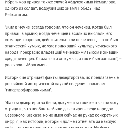
Ибрагимов привел также случай Абдулхакима Исмаилова,
одного из солдат, водрузивших Знамя Победы над
Рейхстагом.
"Жил в Чечне, всегда говорил, что он чеченец. Когда был
призван в армию, когда чеченцев насильно выслали, его
командир спросил, действительно ли он чеченец, – а он был
этнический кумык, но уже принявший культуру чеченского
народа, прекрасно владевший чеченским языком и живший
среди чеченцев. Сказал, что он кумык, и так и был записан", –
рассказал Ибрагимов.
Историк не отрицает факты дезертирства, но предлагаемые
российской исторической наукой сведения называет
"гипертрофированными".
"Факты дезертирства были, документы такие есть, я не могу
отрицать, что вообще не было дезертиров среди народов
Северного Кавказа, но не имея сейчас на руках конкретных
цифр, я, как историк, который должен отвечать за каждую
цифру, не могу говорить на языке математики. Но факты