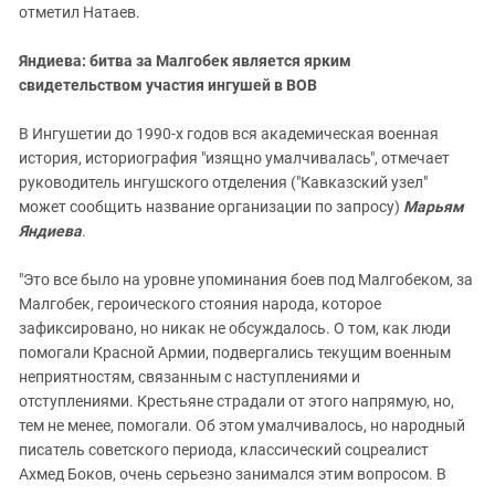
отметил Натаев.
Яндиева: битва за Малгобек является ярким
свидетельством участия ингушей в ВОВ
В Ингушетии до 1990-х годов вся академическая военная
история, историография "изящно умалчивалась", отмечает
руководитель ингушского отделения ("Кавказский узел"
может сообщить название организации по запросу)
Марьям
Яндиева
.
"Это все было на уровне упоминания боев под Малгобеком, за
Малгобек, героического стояния народа, которое
зафиксировано, но никак не обсуждалось. О том, как люди
помогали Красной Армии, подвергались текущим военным
неприятностям, связанным с наступлениями и
отступлениями. Крестьяне страдали от этого напрямую, но,
тем не менее, помогали. Об этом умалчивалось, но народный
писатель советского периода, классический соцреалист
Ахмед Боков, очень серьезно занимался этим вопросом. В