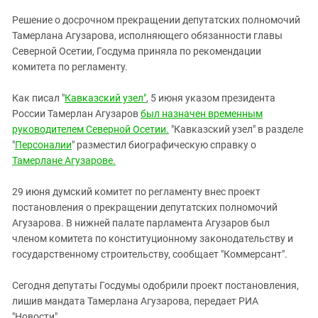
ЗАСТАВЛЯЕТ
Дагестан
Решение о досрочном прекращении депутатских полномочий
КАВКАЗ ЗА ПАЛЕСТИНУ
Ингушетия
Тамерлана Агузарова, исполняющего обязанности главы
ИНАКОМЫСЛИЕ В ЧЕЧНЕ
Северной Осетии, Госдума приняла по рекомендации
Кабардино-Балкария
ПРЕСЛЕДОВАНИЕ АКТИВИСТОВ
комитета по регламенту.
МОБИЛИЗАЦИЯ И ПРОТЕСТЫ
Калмыкия
Как писал "
Кавказский узел"
, 5 июня указом президента
Карачаево-Черкесия
России Тамерлан Агузаров
был назначен временным
Краснодарский край
руководителем Северной Осетии.
"Кавказский узел" в разделе
Нагорный Карабах
"
Персоналии
" разместил биографическую справку о
Тамерлане Агузарове.
Российская Федерация
Ростовская область
29 июня думский комитет по регламенту внес проект
постановления о прекращении депутатских полномочий
Северная Осетия - Алания
Агузарова. В нижней палате парламента Агузаров был
СКФО
членом комитета по конституционному законодательству и
государственному строительству, сообщает "Коммерсант".
Ставропольский край
Чечня
Сегодня депутаты Госдумы одобрили проект постановления,
Южная Осетия
лишив мандата Тамерлана Агузарова, передает РИА
"Новости".