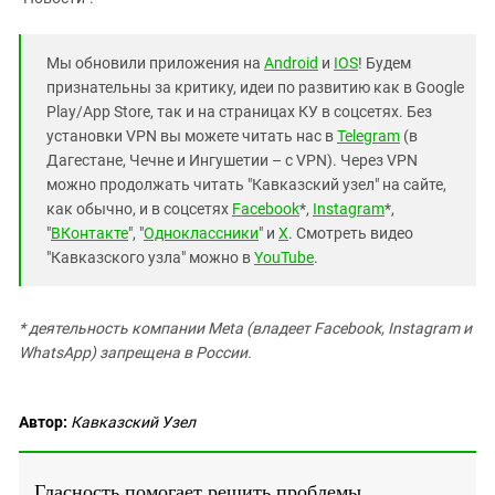
Южный Кавказ
ЮФО
Мы обновили приложения на
Android
и
IOS
! Будем
признательны за критику, идеи по развитию как в Google
Play/App Store, так и на страницах КУ в соцсетях. Без
установки VPN вы можете читать нас в
Telegram
(в
Дагестане, Чечне и Ингушетии – с VPN). Через VPN
можно продолжать читать "Кавказский узел" на сайте,
как обычно, и в соцсетях
Facebook
*,
Instagram
*,
"
ВКонтакте
", "
Одноклассники
" и
X
. Смотреть видео
"Кавказского узла" можно в
YouTube
.
* деятельность компании Meta (владеет Facebook, Instagram и
WhatsApp) запрещена в России.
Автор:
Кавказский Узел
Гласность помогает решить проблемы