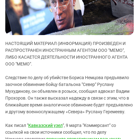
ЗАСТАВЛЯЕТ
Дагестан
КАВКАЗ ЗА ПАЛЕСТИНУ
Ингушетия
ИНАКОМЫСЛИЕ В ЧЕЧНЕ
Кабардино-Балкария
ПРЕСЛЕДОВАНИЕ АКТИВИСТОВ
МОБИЛИЗАЦИЯ И ПРОТЕСТЫ
Калмыкия
НАСТОЯЩИЙ МАТЕРИАЛ (ИНФОРМАЦИЯ) ПРОИЗВЕДЕН И
Карачаево-Черкесия
РАСПРОСТРАНЕН ИНОСТРАННЫМ АГЕНТОМ ООО "МЕМО",
Краснодарский край
ЛИБО КАСАЕТСЯ ДЕЯТЕЛЬНОСТИ ИНОСТРАННОГО АГЕНТА
Нагорный Карабах
ООО "МЕМО".
Российская Федерация
Следствие по делу об убийстве Бориса Немцова предъявило
Ростовская область
заочное обвинение бойцу батальона "Север" Руслану
Мухудинову, он объявлен в розыск, сообщил адвокат Вадим
Северная Осетия - Алания
Прохоров. Он также высказал надежду в связи с этим, что в
СКФО
ближайшее время аналогичное обвинение будет предъявлено
Ставропольский край
и другому военнослужащему «Севера» Руслану Геремееву.
Чечня
Как писал "
Кавказский узел
", 9 марта "Коммерсант" со
Южная Осетия
ссылкой на свои источники сообщил, что по делу