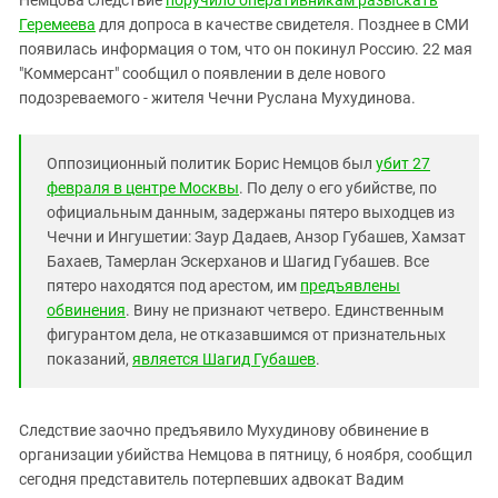
Немцова следствие
поручило оперативникам разыскать
Южный Кавказ
Геремеева
для допроса в качестве свидетеля. Позднее в СМИ
ЮФО
появилась информация о том, что он покинул Россию. 22 мая
"Коммерсант" сообщил о появлении в деле нового
подозреваемого - жителя Чечни Руслана Мухудинова.
Оппозиционный политик Борис Немцов был
убит 27
февраля в центре Москвы
. По делу о его убийстве, по
официальным данным, задержаны пятеро выходцев из
Чечни и Ингушетии: Заур Дадаев, Анзор Губашев, Хамзат
Бахаев, Тамерлан Эскерханов и Шагид Губашев. Все
пятеро находятся под арестом, им
предъявлены
обвинения
. Вину не признают четверо. Единственным
фигурантом дела, не отказавшимся от признательных
показаний,
является
Шагид Губашев
.
Следствие заочно предъявило Мухудинову обвинение в
организации убийства Немцова в пятницу, 6 ноября, сообщил
сегодня представитель потерпевших адвокат Вадим