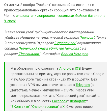
Отметим, 2 ноября "Росбалт" со ссылкой на источник в
правоохранительных органах сообщил, что приехавшие в
Чечню
следователи допросили нескольких бойцов батальона
"Север"
.
"Кавказский узел" публикует новости о расследовании
убийства Немцова на тематической странице
"Немцов"
. Также
"Кавказским узлом" в разделе
"Справочник"
опубликована
справка
"Чеченский след в убийстве Немцова"
, а в
разделе
"Персоналии"
- биография
Бориса Немцова
.
Мы обновили приложения на
Android
и
IOS
! Будем
признательны за критику, идеи по развитию как в Google
Play/App Store, так и на страницах КУ в соцсетях. Без
установки VPN вы можете читать нас в
Telegram
(в
Дагестане, Чечне и Ингушетии – с VPN). Через VPN
можно продолжать читать "Кавказский узел" на сайте,
как обычно, и в соцсетях
Facebook
*,
Instagram
*,
"
ВКонтакте
", "
Одноклассники
" и
X
. Смотреть видео