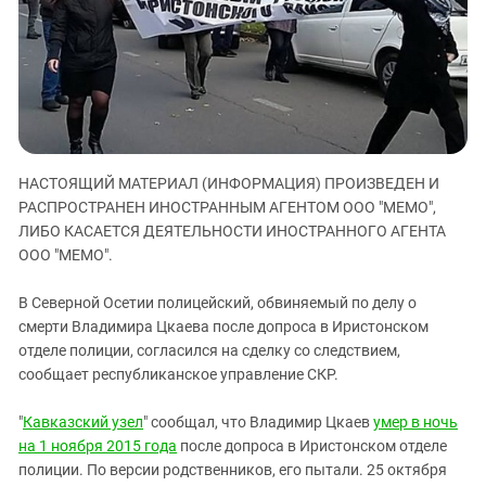
ЗАСТАВЛЯЕТ
Дагестан
КАВКАЗ ЗА ПАЛЕСТИНУ
Ингушетия
ИНАКОМЫСЛИЕ В ЧЕЧНЕ
Кабардино-Балкария
ПРЕСЛЕДОВАНИЕ АКТИВИСТОВ
МОБИЛИЗАЦИЯ И ПРОТЕСТЫ
Калмыкия
Карачаево-Черкесия
НАСТОЯЩИЙ МАТЕРИАЛ (ИНФОРМАЦИЯ) ПРОИЗВЕДЕН И
Краснодарский край
РАСПРОСТРАНЕН ИНОСТРАННЫМ АГЕНТОМ ООО "МЕМО",
Нагорный Карабах
ЛИБО КАСАЕТСЯ ДЕЯТЕЛЬНОСТИ ИНОСТРАННОГО АГЕНТА
Российская Федерация
ООО "МЕМО".
Ростовская область
В Северной Осетии полицейский, обвиняемый по делу о
Северная Осетия - Алания
смерти Владимира Цкаева после допроса в Иристонском
отделе полиции, согласился на сделку со следствием,
СКФО
сообщает республиканское управление СКР.
Ставропольский край
Чечня
"
Кавказский узел
" сообщал, что Владимир Цкаев
умер в ночь
на 1 ноября 2015 года
после допроса в Иристонском отделе
Южная Осетия
полиции. По версии родственников, его пытали. 25 октября