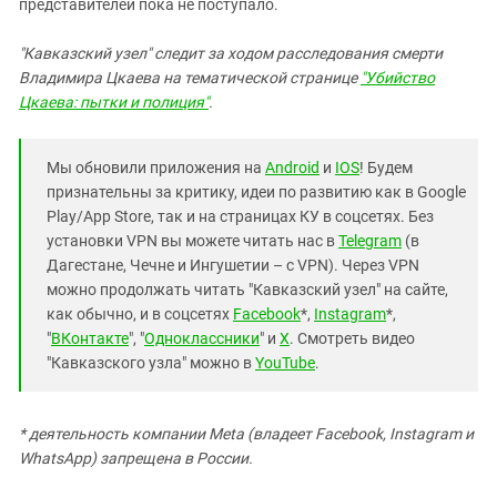
представителей пока не поступало.
"Кавказский узел" следит за ходом расследования смерти
Владимира Цкаева на тематической странице
"Убийство
Цкаева: пытки и полиция"
.
Мы обновили приложения на
Android
и
IOS
! Будем
признательны за критику, идеи по развитию как в Google
Play/App Store, так и на страницах КУ в соцсетях. Без
установки VPN вы можете читать нас в
Telegram
(в
Дагестане, Чечне и Ингушетии – с VPN). Через VPN
можно продолжать читать "Кавказский узел" на сайте,
как обычно, и в соцсетях
Facebook
*,
Instagram
*,
"
ВКонтакте
", "
Одноклассники
" и
X
. Смотреть видео
"Кавказского узла" можно в
YouTube
.
* деятельность компании Meta (владеет Facebook, Instagram и
WhatsApp) запрещена в России.