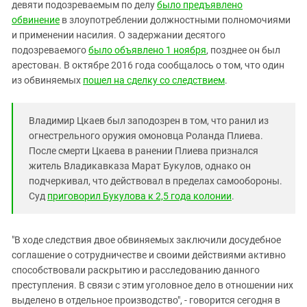
Южный Кавказ
девяти подозреваемым по делу
было предъявлено
обвинение
в злоупотреблении должностными полномочиями
ЮФО
и применении насилия. О задержании десятого
подозреваемого
было объявлено 1 ноября
, позднее он был
арестован. В октябре 2016 года сообщалось о том, что один
из обвиняемых
пошел на сделку со следствием
.
Владимир Цкаев был заподозрен в том, что ранил из
огнестрельного оружия омоновца Роланда Плиева.
После смерти Цкаева в ранении Плиева признался
житель Владикавказа Марат Букулов, однако он
подчеркивал, что действовал в пределах самообороны.
Суд
приговорил Букулова к 2,5 года колонии
.
"В ходе следствия двое обвиняемых заключили досудебное
соглашение о сотрудничестве и своими действиями активно
способствовали раскрытию и расследованию данного
преступления. В связи с этим уголовное дело в отношении них
выделено в отдельное производство", - говорится сегодня в