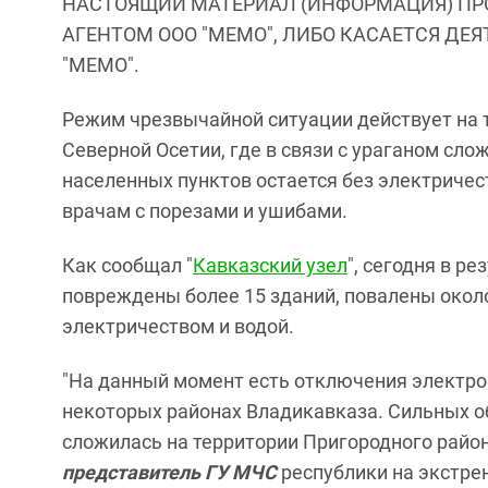
НАСТОЯЩИЙ МАТЕРИАЛ (ИНФОРМАЦИЯ) ПР
АГЕНТОМ ООО "МЕМО", ЛИБО КАСАЕТСЯ ДЕ
"МЕМО".
Режим чрезвычайной ситуации действует на 
Северной Осетии, где в связи с ураганом сл
населенных пунктов остается без электричест
врачам с порезами и ушибами.
Как сообщал "
Кавказский узел
", сегодня в ре
повреждены более 15 зданий, повалены около
электричеством и водой.
"На данный момент есть отключения электро
некоторых районах Владикавказа. Сильных о
сложилась на территории Пригородного район
представитель ГУ МЧС
республики на экстре