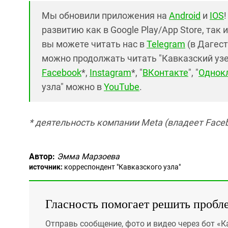
Мы обновили приложения на
Android
и
IOS
развитию как в Google Play/App Store, так 
вы можете читать нас в
Telegram
(в Дагест
можно продолжать читать "Кавказский узел"
Facebook
*,
Instagram
*, "
ВКонтакте
", "
Однок
узла" можно в
YouTube
.
* деятельность компании Meta (владеет Faceb
Автор:
Эмма Марзоева
источник:
корреспондент "Кавказского узла"
Гласность помогает решить пробл
Отправь сообщение, фото и видео через бот «К