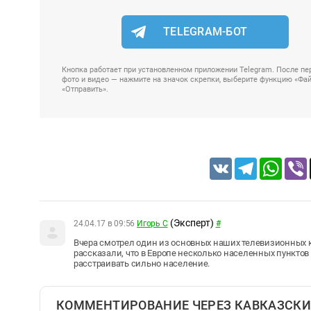
TELEGRAM-БОТ
Кнопка работает при установленном приложении Telegram. После пер
фото и видео — нажмите на значок скрепки, выберите функцию «Файл
«Отправить».
VK
Telegram
Whats
(Эксперт)
24.04.17 в 09:56
Игорь С
#
Вчера смотрел один из основных наших телевизионных ка
рассказали, что в Европе несколько населенных пунктов 
расстраивать сильно население.
КОММЕНТИРОВАНИЕ ЧЕРЕЗ КАВКАЗСКИ