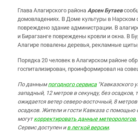
Глава Алагирского района
Арсен Бутаев
сообщ
домовладениях. В Доме культуры в Нарском 
повреждено здание администрации. В алагир
и Бирагзанге повреждены кровли и окна. В Б
Алагире повалены деревья, рекламные щиты,
Порядка 20 человек в Алагирском районе обр
госпитализирован, проинформировал на сов
По данным
погодного сервиса
"Кавказского у
западный, 12 метров в секунду, без осадков, 
ожидается ветер северо-восточный, 8 метров 
осадков.
Жители и гости Кавказа с помощью с
могут
корректировать данные метеорологов
Сервис доступен и
в легкой версии
.