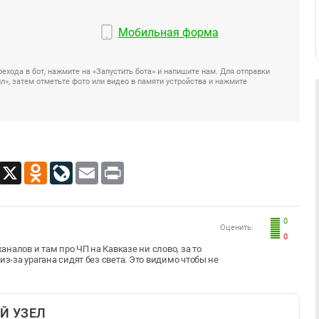
Мобильная форма
ехода в бот, нажмите на «Запустить бота» и напишите нам. Для отправки
», затем отметьте фото или видео в памяти устройства и нажмите
App
Viber
X
Odnoklassniki
LiveJournal
Email
Print
0
Оценить:
0
налов и там про ЧП на Кавказе ни слово, за то
из-за урагана сидят без света. Это видимо чтобы не
Й УЗЕЛ