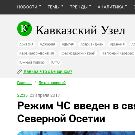
НОВОСТИ
ТЕМЫ
ТРЕНДЫ
АНАЛИТИКА
Кавказский Узел
Абхазия
Аджария
Адыгея
Азербайджан
Армения
А
Карачаево-Черкесия
Краснодарский край
Нагорный Карабах
Южный Кавказ
ЮФО
Кавказ: что с бензином?
Главная
/
Лента новостей
22:36,
23 апреля 2017
Режим ЧС введен в свя
Северной Осетии