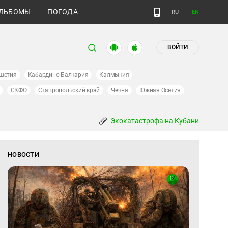
ЛЬБОМЫ
ПОГОДА
RU
EN
ВОЙТИ
шетия
Кабардино-Балкария
Калмыкия
СКФО
Ставропольский край
Чечня
Южная Осетия
Экокатастрофа на Кубани
НОВОСТИ