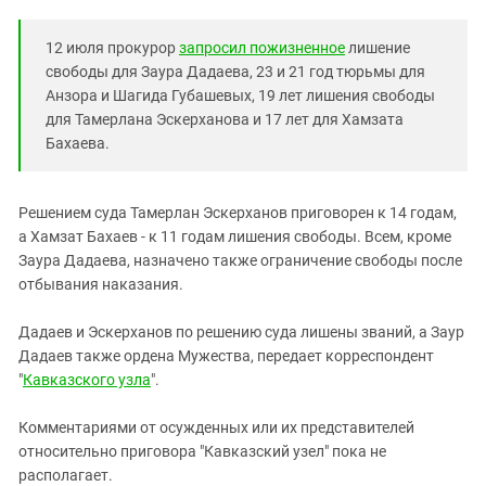
Южный Кавказ
ЮФО
12 июля прокурор
запросил пожизненное
лишение
свободы для Заура Дадаева, 23 и 21 год тюрьмы для
Анзора и Шагида Губашевых, 19 лет лишения свободы
для Тамерлана Эскерханова и 17 лет для Хамзата
Бахаева.
Решением суда Тамерлан Эскерханов приговорен к 14 годам,
а Хамзат Бахаев - к 11 годам лишения свободы. Всем, кроме
Заура Дадаева, назначено также ограничение свободы после
отбывания наказания.
Дадаев и Эскерханов по решению суда лишены званий, а Заур
Дадаев также ордена Мужества, передает корреспондент
"
Кавказского узла
".
Комментариями от осужденных или их представителей
относительно приговора "Кавказский узел" пока не
располагает.