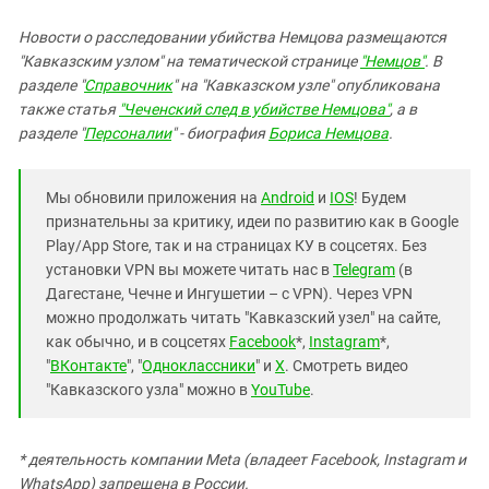
Новости о расследовании убийства Немцова размещаются
"Кавказским узлом" на тематической странице
"Немцов"
. В
разделе "
Справочник
" на "Кавказском узле" опубликована
также статья
"Чеченский след в убийстве Немцова"
, а в
разделе "
Персоналии
" - биография
Бориса Немцова
.
Мы обновили приложения на
Android
и
IOS
! Будем
признательны за критику, идеи по развитию как в Google
Play/App Store, так и на страницах КУ в соцсетях. Без
установки VPN вы можете читать нас в
Telegram
(в
Дагестане, Чечне и Ингушетии – с VPN). Через VPN
можно продолжать читать "Кавказский узел" на сайте,
как обычно, и в соцсетях
Facebook
*,
Instagram
*,
"
ВКонтакте
", "
Одноклассники
" и
X
. Смотреть видео
"Кавказского узла" можно в
YouTube
.
* деятельность компании Meta (владеет Facebook, Instagram и
WhatsApp) запрещена в России.