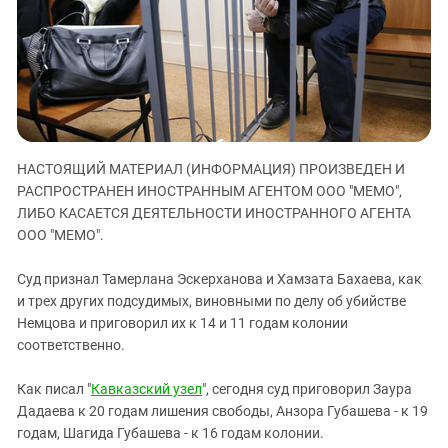
ЗАСТАВЛЯЕТ
Дагестан
КАВКАЗ ЗА ПАЛЕСТИНУ
Ингушетия
ИНАКОМЫСЛИЕ В ЧЕЧНЕ
Кабардино-Балкария
ПРЕСЛЕДОВАНИЕ АКТИВИСТОВ
МОБИЛИЗАЦИЯ И ПРОТЕСТЫ
Калмыкия
Карачаево-Черкесия
НАСТОЯЩИЙ МАТЕРИАЛ (ИНФОРМАЦИЯ) ПРОИЗВЕДЕН И
Краснодарский край
РАСПРОСТРАНЕН ИНОСТРАННЫМ АГЕНТОМ ООО "МЕМО",
Нагорный Карабах
ЛИБО КАСАЕТСЯ ДЕЯТЕЛЬНОСТИ ИНОСТРАННОГО АГЕНТА
Российская Федерация
ООО "МЕМО".
Ростовская область
Суд признал Тамерлана Эскерханова и Хамзата Бахаева, как
Северная Осетия - Алания
и трех других подсудимых, виновными по делу об убийстве
Немцова и приговорил их к 14 и 11 годам колонии
СКФО
соответственно.
Ставропольский край
Чечня
Как писал "
Кавказский узел
", сегодня суд приговорил Заура
Дадаева к 20 годам лишения свободы, Анзора Губашева - к 19
Южная Осетия
годам, Шагида Губашева - к 16 годам колонии.