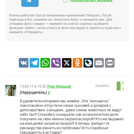
Кнопка работает при установленном приложении Telegram. После
перехода в бот, нажмите на «Запустить бота» и напишите нам. Для
отправки фото и видео — нажмите на значок скрепки, выберите
функцию «Файл», затем отметьте фото или видео в памяти устройства и
нажмите «Отправить».
VK
Telegram
WhatsApp
Viber
X
Odnoklassniki
LiveJournal
Email
Print
0
Оценить:
13.08.17 в 19:32
Лука Мудищев
1
(Нарушитель)
#
В удивительное время мы живём...Эти "женщины"
преспокойно отпустили своих сыновей и дочерей с
дегенератами -самцами...даже самки животных не ведут
себя так!!! Спокойно созерцали как их малолетние дети
получали на свои имена загранпаспорта!!! Кто же выдавал
на имя детей заграпаспрорта!!! А теперь требуют от
руководства решить их проблемы! Есть подобные
прецеденты в истории?