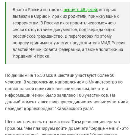
Южный Кавказ
Власти России пытаются
вернуть 48 детей
, которых
ЮФО
вывезли в Сирию и Ирак их родители, примкнувшие к
террористам. В Россию их отправить невозможно в
связи с отсутствием документов, подтверждающих
российское гражданство. В переговорах по этому
вопросу принимают участие представители МИД России,
властей Чечни, Совета федерации, а также политики из
Иордании и Ирака.
По данным на 16.50 мск в шествии участвуют более 50
человек. В уведомлении, направленном в Министерство по
национальной политике, внешним связям, печати и
информации Чечни, было заявлено 100 участников. На
данный момент к шествию присоединяются новые участники,
передает корреспондент "Кавказского узла".
Шествие началось от памятника Трем революционерам в
Грозном. "Мы планируем дойти до мечети "Сердце Чечни" - это
конечная точка", - заявил корреспонденту "Кавказского