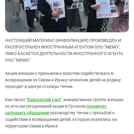
ЗАСТАВЛЯЕТ
Дагестан
КАВКАЗ ЗА ПАЛЕСТИНУ
Ингушетия
ИНАКОМЫСЛИЕ В ЧЕЧНЕ
Кабардино-Балкария
ПРЕСЛЕДОВАНИЕ АКТИВИСТОВ
МОБИЛИЗАЦИЯ И ПРОТЕСТЫ
Калмыкия
НАСТОЯЩИЙ МАТЕРИАЛ (ИНФОРМАЦИЯ) ПРОИЗВЕДЕН И
Карачаево-Черкесия
РАСПРОСТРАНЕН ИНОСТРАННЫМ АГЕНТОМ ООО "МЕМО",
Краснодарский край
ЛИБО КАСАЕТСЯ ДЕЯТЕЛЬНОСТИ ИНОСТРАННОГО АГЕНТА
ООО "МЕМО".
Нагорный Карабах
Российская Федерация
Акция женщин с призывом к властям содействовать в
Ростовская область
возвращении из Сирии и Ирака чеченских детей на родину
проходит в центре столицы Чечни.
Северная Осетия - Алания
СКФО
Как писал "
Кавказский узел
", инициативная группа женщин
по итогам сегодняшней акции в Грозном
планирует
Ставропольский край
направить обращение
руководству Чечни с просьбой о
Чечня
содействии в возвращении детей, которые оказались на
Южная Осетия
территории Сирии и Ирака.