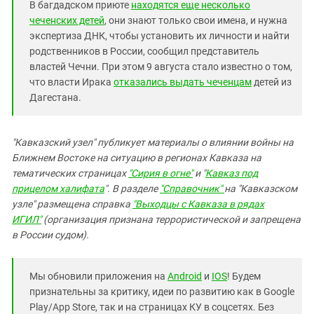
В багдадском приюте
находятся еще несколько
чеченских детей
, они знают только свои имена, и нужна
экспертиза ДНК, чтобы установить их личности и найти
родственников в России, сообщил представитель
властей Чечни. При этом 9 августа стало известно о том,
что власти Ирака
отказались выдать чеченцам
детей из
Дагестана.
"Кавказский узел" публикует материалы о влиянии войны на
Ближнем Востоке на ситуацию в регионах Кавказа на
тематических страницах
"Сирия в огне"
и "
Кавказ под
прицелом халифата
". В разделе
"Справочник"
на "Кавказском
узле" размещена справка
"Выходцы с Кавказа в рядах
ИГИЛ"
(организация признана террористической и запрещена
в России судом).
Мы обновили приложения на
Android
и
IOS
! Будем
признательны за критику, идеи по развитию как в Google
Play/App Store, так и на страницах КУ в соцсетях. Без