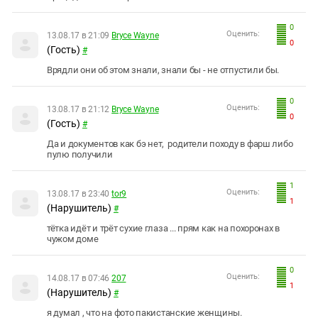
0
Оценить:
13.08.17 в 21:09
Bryce Wayne
0
(Гость)
#
Врядли они об этом знали, знали бы - не отпустили бы.
0
Оценить:
13.08.17 в 21:12
Bryce Wayne
0
(Гость)
#
Да и документов как бэ нет, родители походу в фарш либо
пулю получили
1
Оценить:
13.08.17 в 23:40
tor9
1
(Нарушитель)
#
тётка идёт и трёт сухие глаза ... прям как на похоронах в
чужом доме
0
Оценить:
14.08.17 в 07:46
207
1
(Нарушитель)
#
я думал , что на фото пакистанские женщины.