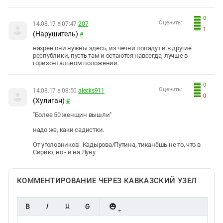
0
Оценить:
14.08.17 в 07:47
207
1
(Нарушитель)
#
нахрен они нужны здесь, из чечни попадут и в другие
республики, пусть там и остаются навсегда, лучше в
горизонтальном положении.
0
Оценить:
14.08.17 в 08:50
alecks911
0
(Хулиган)
#
"Более 50 женщин вышли"
надо же, каки садистки.
От уголовников: Кадырова/Путина, тиканёшь не то, что в
Сирию, но - и на Луну.
КОММЕНТИРОВАНИЕ ЧЕРЕЗ КАВКАЗСКИЙ УЗЕЛ