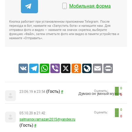
Мобильная форма
Кнопка работает при установленном приложении Telegram. После
перехода в бот, нажмите на «Запустить бота» и напишите нам. Для
отправки фото и видео — нажмите на значок скрепки, выберите
функцию «Файл», затем отметьте фото или видео в памяти устройства и
нажмите «Отправить».
VK
Telegram
WhatsApp
Viber
X
Odnoklassniki
LiveJournal
Email
Print
0
(Гость)
Оценить:
23.06.19 в 23:54
#
Думаю он умный мужик.
0
0
Оценить:
05.10.20 в 21:42
0
salmanov.ramazan2015@yandex.ru
(Гость)
#