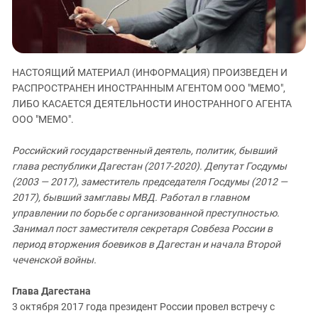
ЗАСТАВЛЯЕТ
Дагестан
КАВКАЗ ЗА ПАЛЕСТИНУ
Ингушетия
ИНАКОМЫСЛИЕ В ЧЕЧНЕ
Кабардино-Балкария
ПРЕСЛЕДОВАНИЕ АКТИВИСТОВ
НАСТОЯЩИЙ МАТЕРИАЛ (ИНФОРМАЦИЯ) ПРОИЗВЕДЕН И
МОБИЛИЗАЦИЯ И ПРОТЕСТЫ
Калмыкия
РАСПРОСТРАНЕН ИНОСТРАННЫМ АГЕНТОМ ООО "МЕМО",
Карачаево-Черкесия
ЛИБО КАСАЕТСЯ ДЕЯТЕЛЬНОСТИ ИНОСТРАННОГО АГЕНТА
ООО "МЕМО".
Краснодарский край
Нагорный Карабах
Российский государственный деятель, политик, бывший
Российская Федерация
глава республики Дагестан (2017-2020). Депутат Госдумы
(2003 — 2017), заместитель председателя Госдумы (2012 —
Ростовская область
2017), бывший замглавы МВД. Работал в главном
Северная Осетия - Алания
управлении по борьбе с организованной преступностью.
Занимал пост заместителя секретаря Совбеза России в
СКФО
период вторжения боевиков в Дагестан и начала Второй
Ставропольский край
чеченской войны.
Чечня
Глава Дагестана
Южная Осетия
3 октября 2017 года президент России провел встречу с