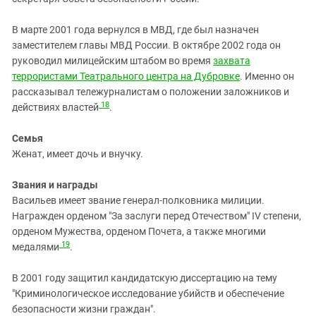
В марте 2001 года вернулся в МВД, где был назначен
заместителем главы МВД России. В октябре 2002 года он
руководил милицейским штабом во время
захвата
террористами Театрального центра на Дубровке
. Именно он
рассказывал тележурналистам о положении заложников и
18
действиях властей
.
Семья
Женат, имеет дочь и внучку.
Звания и награды
Васильев имеет звание генерал-полковника милиции.
Награжден орденом "За заслуги перед Отечеством" IV степени,
орденом Мужества, орденом Почета, а также многими
19
медалями
.
В 2001 году защитил кандидатскую диссертацию на тему
"Криминологическое исследование убийств и обеспечение
безопасности жизни граждан".