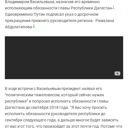
Южный Кавказ
Владимиром Васильевым, назначив его временно
1
исполняющим обязанности главы Республики Дагестан
.
ЮФО
Одновременно Путин подписал указ о досрочном
прекращении прежнего руководителя региона - Рамазана
2
Абдулатипова
.
В ходе встречи с Васильевым президент назвал его
"политическим тяжеловесом, который сейчас нужен
республике” и попросил исполнять обязанности главы
Дагестана до сентября 2018 года. “Я вас хочу просить
исполнять обязанности руководителя республики до
сентября следующего года, а дальше многое будет зависеть
от вас и от того, что произойдет за этот почти год. Потому что