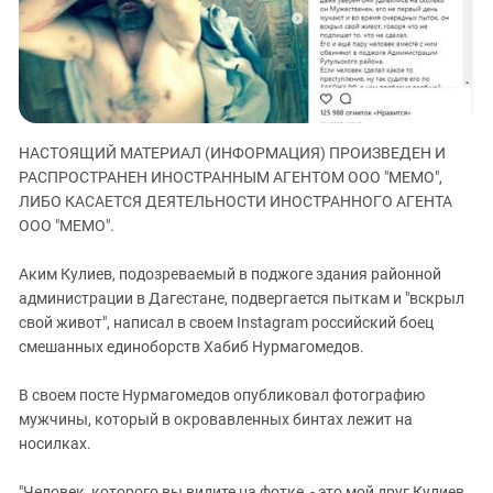
ЗАСТАВЛЯЕТ
Дагестан
КАВКАЗ ЗА ПАЛЕСТИНУ
Ингушетия
ИНАКОМЫСЛИЕ В ЧЕЧНЕ
Кабардино-Балкария
ПРЕСЛЕДОВАНИЕ АКТИВИСТОВ
МОБИЛИЗАЦИЯ И ПРОТЕСТЫ
Калмыкия
НАСТОЯЩИЙ МАТЕРИАЛ (ИНФОРМАЦИЯ) ПРОИЗВЕДЕН И
Карачаево-Черкесия
РАСПРОСТРАНЕН ИНОСТРАННЫМ АГЕНТОМ ООО "МЕМО",
Краснодарский край
ЛИБО КАСАЕТСЯ ДЕЯТЕЛЬНОСТИ ИНОСТРАННОГО АГЕНТА
Нагорный Карабах
ООО "МЕМО".
Российская Федерация
Аким Кулиев, подозреваемый в поджоге здания районной
Ростовская область
администрации в Дагестане, подвергается пыткам и "вскрыл
свой живот", написал в своем Instagram российский боец
Северная Осетия - Алания
смешанных единоборств Хабиб Нурмагомедов.
СКФО
Ставропольский край
В своем посте Нурмагомедов опубликовал фотографию
мужчины, который в окровавленных бинтах лежит на
Чечня
носилках.
Южная Осетия
"Человек, которого вы видите на фотке, - это мой друг Кулиев