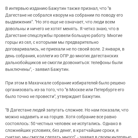
В интервью изданию Бажутин также признал, что "в
Дагестане не собрался кворум на собрании по поводу его
выдвижения". "Но это еще не означает, что люди всем
довольны и ничего не хотят менять. Я четко знаю, что в
Дагестане спецслужбы провели большую работу. Многие
горцы из сел, с которыми мы предварительно
договаривались, не приехали не по своей воле. 2 января, в
день собрания, коллеги из ОПР до многих дагестанских
дальнобойщиков не смогли дозвониться: телефоны были
выключены", - заявил Бажутин.
При этом в Махачкале собрание избирателей было решено
организовать из-за того, что "в Москве или Петербурге его
было точно не провести", утверждает Бажутин.
"В Дагестане людей запугать сложнее. Но нам показали, что
можно надавить и на горцев. Хотя собрание все равно
состоялось: 50 честных человек не испугались. Однако в
сложнейших условиях, без денег, в кратчайшие сроки, я
считаю, мы смогли сделать много", - заявил в своем интервью