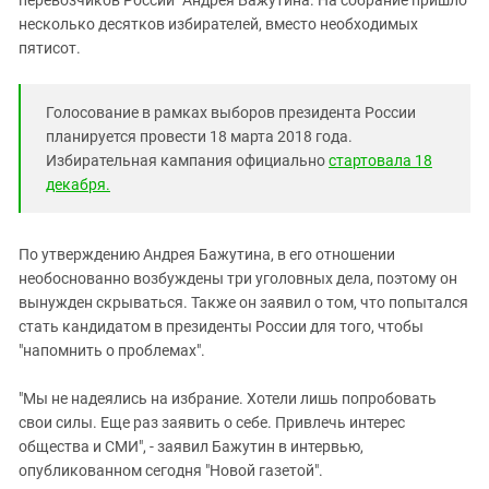
перевозчиков России" Андрея Бажутина. На собрание пришло
Южный Кавказ
несколько десятков избирателей, вместо необходимых
ЮФО
пятисот.
Голосование в рамках выборов президента России
планируется провести 18 марта 2018 года.
Избирательная кампания официально
стартовала 18
декабря.
По утверждению Андрея Бажутина, в его отношении
необоснованно возбуждены три уголовных дела, поэтому он
вынужден скрываться. Также он заявил о том, что попытался
стать кандидатом в президенты России для того, чтобы
"напомнить о проблемах".
"Мы не надеялись на избрание. Хотели лишь попробовать
свои силы. Еще раз заявить о себе. Привлечь интерес
общества и СМИ", - заявил Бажутин в интервью,
опубликованном сегодня "Новой газетой".