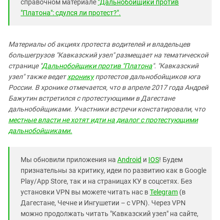
справочном материале
"Дальнобойщики против
"Платона": сдулся ли протест?".
Материалы об акциях протеста водителей и владельцев
большегрузов "Кавказский узел" размещает на тематической
странице "
Дальнобойщики против "Платона
". "Кавказский
узел" также ведет
хронику
протестов дальнобойщиков юга
России. В хронике отмечается, что в апреле 2017 года Андрей
Бажутин встретился с протестующими в Дагестане
дальнобойщиками. Участники встречи констатировали, что
местные власти не хотят идти на диалог с протестующими
дальнобойщиками.
Мы обновили приложения на
Android
и
IOS
! Будем
признательны за критику, идеи по развитию как в Google
Play/App Store, так и на страницах КУ в соцсетях. Без
установки VPN вы можете читать нас в
Telegram
(в
Дагестане, Чечне и Ингушетии – с VPN). Через VPN
можно продолжать читать "Кавказский узел" на сайте,