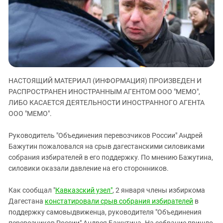
ЗАСТАВЛЯЕТ
Дагестан
КАВКАЗ ЗА ПАЛЕСТИНУ
Ингушетия
ИНАКОМЫСЛИЕ В ЧЕЧНЕ
Кабардино-Балкария
ПРЕСЛЕДОВАНИЕ АКТИВИСТОВ
МОБИЛИЗАЦИЯ И ПРОТЕСТЫ
Калмыкия
Карачаево-Черкесия
НАСТОЯЩИЙ МАТЕРИАЛ (ИНФОРМАЦИЯ) ПРОИЗВЕДЕН И
Краснодарский край
РАСПРОСТРАНЕН ИНОСТРАННЫМ АГЕНТОМ ООО "МЕМО",
Нагорный Карабах
ЛИБО КАСАЕТСЯ ДЕЯТЕЛЬНОСТИ ИНОСТРАННОГО АГЕНТА
ООО "МЕМО".
Российская Федерация
Ростовская область
Руководитель "Объединения перевозчиков России" Андрей
Бажутин пожаловался на срыв дагестанскими силовиками
Северная Осетия - Алания
собрания избирателей в его поддержку. По мнению Бажутина,
СКФО
силовики оказали давление на его сторонников.
Ставропольский край
Как сообщал "
Кавказский узел"
, 2 января члены избиркома
Чечня
Дагестана
констатировали срыв собрания избирателей
в
Южная Осетия
поддержку самовыдвиженца, руководителя "Объединения