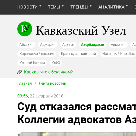
НОВОСТИ
ТЕМЫ
ТРЕНДЫ
АНАЛИТИКА
Кавказский Узел
Абхазия
Аджария
Адыгея
Азербайджан
Армения
А
Карачаево-Черкесия
Краснодарский край
Нагорный Карабах
Южный Кавказ
ЮФО
Кавказ: что с бензином?
Главная
/
Лента новостей
03:56,
22 февраля 2018
Суд отказался рассма
Коллегии адвокатов 