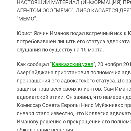
НАСТОЯЩИЙ МАТЕРИАЛ (ИНФОРМАЦИЯ) ПР
АГЕНТОМ ООО "МЕМО", ЛИБО КАСАЕТСЯ ДЕ
"МЕМО".
Юрист Ялчин Иманов подал встречный иск к 
потребовавшей лишить его статуса адвоката.
слушания по существу на 16 марта.
Как сообщал "
Кавказский узел
", 20 ноября 2
Азербайджана приостановил полномочия адв
прекращения его адвокатского статуса. До з
защиты прав всех своих клиентов. Сам Имано
адвокатской этики. Он заявил, что намерен д
Комиссар Совета Европы Нилс Муйжниекс при
января стало известно, что Коллегия адвока
Иманову решение о прекращении его полномо
обжалование решения.