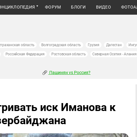
ЭНЦИКЛОПЕДИЯ
ФОРУМ
БЛОГИ
ВИДЕО
ФОТОА
страханская область
Волгоградская область
Грузия
Дагестан
Ингу
Российская Федерация
Ростовская область
Северная Осетия - Алания
Пашинян vs Россия?
тривать иск Иманова к
Азербайджана