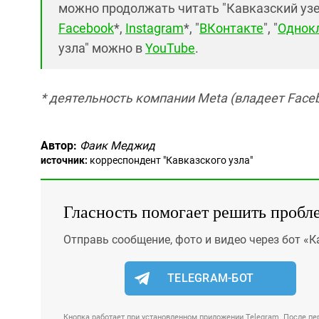
можно продолжать читать "Кавказский узел"
Facebook
*,
Instagram
*, "
ВКонтакте
", "
Однок
узла" можно в
YouTube
.
* деятельность компании Meta (владеет Faceb
Автор:
Фаик Меджид
источник:
корреспондент "Кавказского узла"
Гласность помогает решить пробл
Отправь сообщение, фото и видео через бот «К
TELEGRAM-БОТ
Кнопка работает при установленном приложении Telegram. После пер