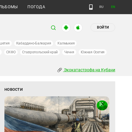
ЛЬБОМЫ
ПОГОДА
RU
EN
ВОЙТИ
шетия
Кабардино-Балкария
Калмыкия
СКФО
Ставропольский край
Чечня
Южная Осетия
Экокатастрофа на Кубани
НОВОСТИ