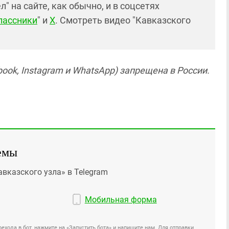
 на сайте, как обычно, и в соцсетях
лассники
" и
X
. Смотреть видео "Кавказского
ook, Instagram и WhatsApp) запрещена в России.
емы
авказского узла» в Telegram
Мобильная форма
ехода в бот, нажмите на «Запустить бота» и напишите нам. Для отправки