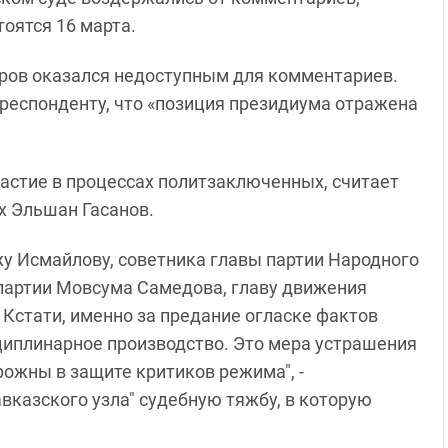
оятся 16 марта.
ров оказался недоступным для комментариев.
респонденту, что «позиция президиума отражена
частие в процессах политзаключенных, считает
х Эльшан Гасанов.
 Исмайлову, советника главы партии Народного
партии Мовсума Самедова, главу движения
 Кстати, именно за предание огласке фактов
циплинарное производство. Это мера устрашения
рожны в защите критиков режима", -
казского узла" судебную тяжбу, в которую