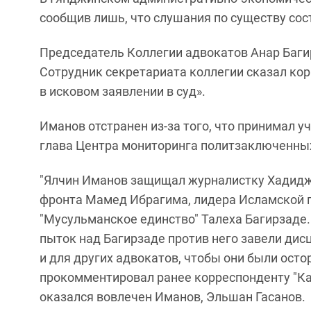
сообщив лишь, что слушания по существу сост
Председатель Коллегии адвокатов Анар Баги
Сотрудник секретариата коллегии сказал кор
в исковом заявлении в суд».
Иманов отстранен из-за того, что принимал у
глава Центра мониторинга политзаключенны
"Ялчин Иманов защищал журналистку Хадиджу
фронта Мамед Ибрагима, лидера Исламской 
"Мусульманское единство" Талеха Багирзаде.
пыток над Багирзаде против него завели дис
и для других адвокатов, чтобы они были осто
прокомментировал ранее корреспонденту "Кав
оказался вовлечен Иманов, Эльшан Гасанов.