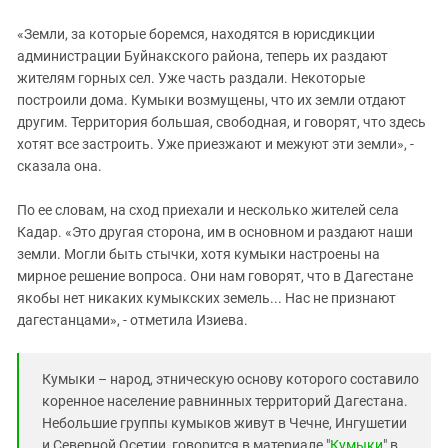
«Земли, за которые боремся, находятся в юрисдикции
администрации Буйнакского района, теперь их раздают
жителям горных сел. Уже часть раздали. Некоторые
построили дома. Кумыки возмущены, что их земли отдают
другим. Территория большая, свободная, и говорят, что здесь
хотят все застроить. Уже приезжают и межуют эти земли», -
сказала она.
По ее словам, на сход приехали и несколько жителей села
Кадар. «Это другая сторона, им в основном и раздают наши
земли. Могли быть стычки, хотя кумыки настроены на
мирное решение вопроса. Они нам говорят, что в Дагестане
якобы нет никаких кумыкских земель... Нас не признают
дагестанцами», - отметила Изиева.
Кумыки – народ, этническую основу которого составило
коренное население равнинных территорий Дагестана.
Небольшие группы кумыков живут в Чечне, Ингушетии
и Северной Осетии, говорится в материале "
Кумыки
" в