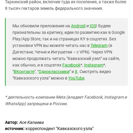
Таркинский район, включив туда их поселения, а также более
8 тысяч гектаров земель федерального значения.
Мы обновили приложения на
Android
и
IOS
! Будем
признательны за критику, идеи по развитию как в Google
Play/App Store, так и на страницах КУ в соцсетях. Без
установки VPN вы можете читать нас в
Telegram
(в
Дагестане, Чечне и Ингушетии – с VPN). Через VPN
можно продолжать читать "Кавказский узел" на сайте,
как обычно, и в соцсетях
Facebook
*,
Instagram
*,
"
ВКонтакте
", "
Одноклассники
" и
X
. Смотреть видео
"Кавказского узла" можно в
YouTube
.
* деятельность компании Meta (владеет Facebook, Instagram и
WhatsApp) запрещена в России.
Автор:
Ася Капаева
источник:
корреспондент "Кавказского узла"