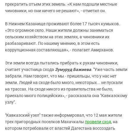
прекратить отъем этих земель. «К нам подошли местные
чиновники, но они ничего не решают», - отметил он.
В Нижнем Казанище проживают более 17 тысяч кумыков.
«Это огромное село. Наши жители должны заниматься
сельским хозяйством на этих землях, а чиновники их
разбазаривают. По нашему мнению, в этом есть
коррупционная составляющая», - полагает Амирханов.
Эти земли всегда пытались прибрать к рукам чиновники,
считает участница схода
Зумуруд Бажиева
. "Уже часть земли
забрали. Нам говорят, что мы - пришельцы, что у нас нет
земли. Людей на сходе было много, некоторых... не пускали
на трассах. На сходе никого из правительства не было,
приехало много полицейских», - рассказала она "Кавказскому
узлу".
"Кавказский узел" также информировал, что 12 мая жители
трех пригородных поселков Махачкалы
провели сход
, на
котором потребовали от властей Дагестана воссоздать