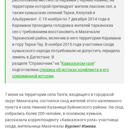
расположена местность Караман (Черные Камни), на
Южный Кавказ
территории которой претендуют жители лакских сел, а
ЮФО
также кумыкских селений Тарки, Кяхулай и
Альбурикент. С 10 ноября по 7 декабря 2014 года в
Карамане проходила голодовка жителей таркинских
сел с требованием восстановить в Махачкале
Таркинский район, включив в него территории Карамана
и гору Тарки-Тау. В ноябре 2015 года участники схода
кумыкского народа потребовали не допустить передела
земель в Дагестане. В
разделе "Справочник" на "
Кавказском узле
"
подготовлена
справка об истоках конфликта и его
современной истории
.
7 июня на территории села Талги, входящего в городской
округ Махачкала, состоялся сход жителей этого населенного
пункта и села Нижнее Казанище Буйнакского района. На сход
собрались более 200 человек, в основном, кумыки,
рассказала корреспонденту «Кавказского узла» участница
схода, жительница Махачкалы
Бурлият Изиева
.