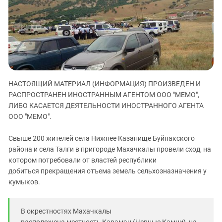
ЗАСТАВЛЯЕТ
Дагестан
КАВКАЗ ЗА ПАЛЕСТИНУ
Ингушетия
ИНАКОМЫСЛИЕ В ЧЕЧНЕ
Кабардино-Балкария
ПРЕСЛЕДОВАНИЕ АКТИВИСТОВ
МОБИЛИЗАЦИЯ И ПРОТЕСТЫ
Калмыкия
Карачаево-Черкесия
НАСТОЯЩИЙ МАТЕРИАЛ (ИНФОРМАЦИЯ) ПРОИЗВЕДЕН И
Краснодарский край
РАСПРОСТРАНЕН ИНОСТРАННЫМ АГЕНТОМ ООО "МЕМО",
Нагорный Карабах
ЛИБО КАСАЕТСЯ ДЕЯТЕЛЬНОСТИ ИНОСТРАННОГО АГЕНТА
Российская Федерация
ООО "МЕМО".
Ростовская область
Свыше 200 жителей села Нижнее Казанище Буйнакского
Северная Осетия - Алания
района и села Талги в пригороде Махачкалы провели сход, на
котором потребовали от властей республики
СКФО
добиться прекращения отъема земель сельхозназначения у
Ставропольский край
кумыков.
Чечня
Южная Осетия
В окрестностях Махачкалы